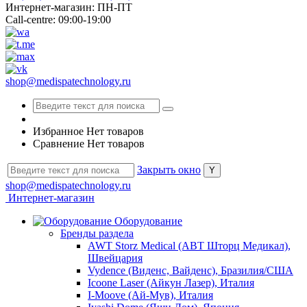
Интернет-магазин: ПН-ПТ
Call-centre: 09:00-19:00
shop@medispatechnology.ru
Избранное
Нет товаров
Сравнение
Нет товаров
Закрыть окно
shop@medispatechnology.ru
Интернет-магазин
Оборудование
Бренды раздела
AWT Storz Medical (АВТ Шторц Медикал),
Швейцария
Vydence (Виденс, Вайденс), Бразилия/США
Icoone Laser (Айкун Лазер), Италия
I-Moove (Ай-Мув), Италия