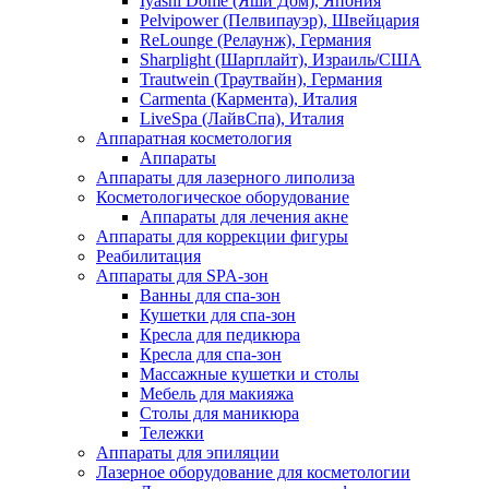
Iyashi Dome (Яши Дом), Япония
Pelvipower (Пелвипауэр), Швейцария
ReLounge (Релаунж), Германия
Sharplight (Шарплайт), Израиль/США
Trautwein (Траутвайн), Германия
Carmenta (Кармента), Италия
LiveSpa (ЛайвСпа), Италия
Аппаратная косметология
Аппараты
Аппараты для лазерного липолиза
Косметологическое оборудование
Аппараты для лечения акне
Аппараты для коррекции фигуры
Реабилитация
Аппараты для SPA-зон
Ванны для спа-зон
Кушетки для спа-зон
Кресла для педикюра
Кресла для спа-зон
Массажные кушетки и столы
Мебель для макияжа
Столы для маникюра
Тележки
Аппараты для эпиляции
Лазерное оборудование для косметологии