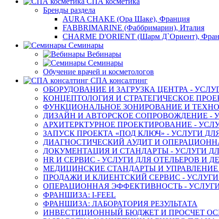
СПА косметика
Бренды раздела
AURA CHAKE (Ора Шаке), Франция
FABBRIMARINE (Фаббримарин), Италия
CHARME D'ORIENT (Шарм Д`Ориент), Фра
Семинары
Вебинары
Семинары
Обучение врачей и косметологов
СПА консалтинг
ОБОРУДОВАНИЕ И ЗАГРУЗКА ЦЕНТРА - УСЛУ
КОНЦЕПТОЛОГИЯ И СТРАТЕГИЧЕСКОЕ ПРОЕК
ФУНКЦИОНАЛЬНОЕ ЗОНИРОВАНИЕ И ТЕХНОЛ
ДИЗАЙН И АВТОРСКОЕ СОПРОВОЖДЕНИЕ - У
АРХИТЕРКТУРНОЕ ПРОЕКТИРОВАНИЕ - УСЛУ
ЗАПУСК ПРОЕКТА «ПОД КЛЮЧ» - УСЛУГИ ДЛ
ДИАГНОСТИЧЕСКИЙ АУДИТ И ОПЕРАЦИОННАЯ
ДОКУМЕНТАЦИЯ И СТАНДАРТЫ - УСЛУГИ ДЛ
HR И СЕРВИС - УСЛУГИ ДЛЯ ОТЕЛЬЕРОВ И 
МЕДИЦИНСКИЕ СТАНДАРТЫ И УПРАВЛЕНИЕ -
ПРОДАЖИ И КЛИЕНТСКИЙ СЕРВИС - УСЛУГИ
ОПЕРАЦИОННАЯ ЭФФЕКТИВНОСТЬ - УСЛУГИ
ФРАНШИЗА: I-FEEL
ФРАНШИЗА: ЛАБОРАТОРИЯ РЕЗУЛЬТАТА
ИНВЕСТИЦИОННЫЙ БЮДЖЕТ И ПРОСЧЕТ О