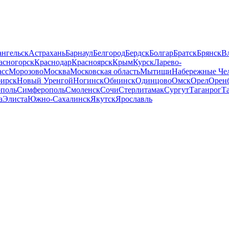
нгельск
Астрахань
Барнаул
Белгород
Бердск
Болгар
Братск
Брянск
В
асногорск
Краснодар
Красноярск
Крым
Курск
Ларево-
сс
Морозово
Москва
Московская область
Мытищи
Набережные Че
ирск
Новый Уренгой
Ногинск
Обнинск
Одинцово
Омск
Орел
Орен
ополь
Симферополь
Смоленск
Сочи
Стерлитамак
Сургут
Таганрог
Т
а
Элиста
Южно-Сахалинск
Якутск
Ярославль