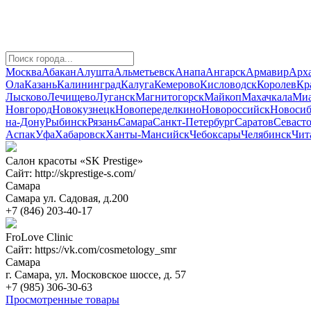
Москва
Абакан
Алушта
Альметьевск
Анапа
Ангарск
Армавир
Арха
Ола
Казань
Калининград
Калуга
Кемерово
Кисловодск
Королев
Кр
Лысково
Лечищево
Луганск
Магнитогорск
Майкоп
Махачкала
Миа
Новгород
Новокузнецк
Новопеределкино
Новороссийск
Новосиб
на-Дону
Рыбинск
Рязань
Самара
Санкт-Петербург
Саратов
Севаст
Аспак
Уфа
Хабаровск
Ханты-Мансийск
Чебоксары
Челябинск
Чит
Салон красоты «SK Prestige»
Сайт: http://skprestige-s.com/
Самара
Самара ул. Садовая, д.200
+7 (846) 203-40-17
FroLove Clinic
Сайт: https://vk.com/cosmetology_smr
Самара
г. Самара, ул. Московское шоссе, д. 57
+7 (985) 306-30-63
Просмотренные товары