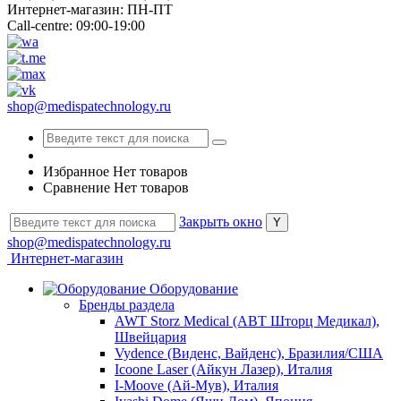
Интернет-магазин: ПН-ПТ
Call-centre: 09:00-19:00
shop@medispatechnology.ru
Избранное
Нет товаров
Сравнение
Нет товаров
Закрыть окно
shop@medispatechnology.ru
Интернет-магазин
Оборудование
Бренды раздела
AWT Storz Medical (АВТ Шторц Медикал),
Швейцария
Vydence (Виденс, Вайденс), Бразилия/США
Icoone Laser (Айкун Лазер), Италия
I-Moove (Ай-Мув), Италия