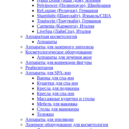
Iyashi Dome (Яши Дом), Япония
Pelvipower (Пелвипауэр), Швейцария
ReLounge (Релаунж), Германия
Sharplight (Шарплайт), Израиль/США
Trautwein (Траутвайн), Германия
Carmenta (Кармента), Италия
LiveSpa (ЛайвСпа), Италия
Аппаратная косметология
Аппараты
Аппараты для лазерного липолиза
Косметологическое оборудование
Аппараты для лечения акне
Аппараты для коррекции фигуры
Реабилитация
Аппараты для SPA-зон
Ванны для спа-зон
Кушетки для спа-зон
Кресла для педикюра
Кресла для спа-зон
Массажные кушетки и столы
Мебель для макияжа
Столы для маникюра
Тележки
Аппараты для эпиляции
Лазерное оборудование для косметологии