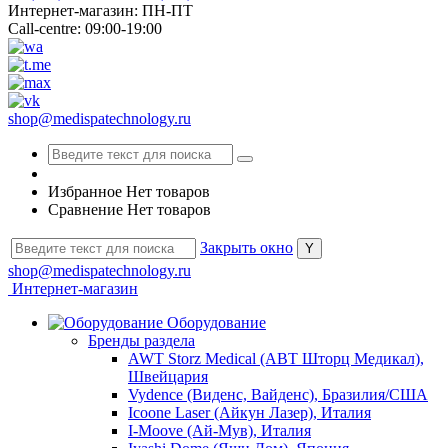
Интернет-магазин: ПН-ПТ
Call-centre: 09:00-19:00
shop@medispatechnology.ru
Избранное
Нет товаров
Сравнение
Нет товаров
Закрыть окно
shop@medispatechnology.ru
Интернет-магазин
Оборудование
Бренды раздела
AWT Storz Medical (АВТ Шторц Медикал),
Швейцария
Vydence (Виденс, Вайденс), Бразилия/США
Icoone Laser (Айкун Лазер), Италия
I-Moove (Ай-Мув), Италия