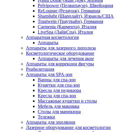
Iyashi Dome (Яши Дом), Япония
Pelvipower (Пелвипауэр), Швейцария
ReLounge (Релаунж), Германия
Sharplight (Шарплайт), Израиль/США
Trautwein (Траутвайн), Германия
Carmenta (Кармента), Италия
LiveSpa (ЛайвСпа), Италия
Аппаратная косметология
Аппараты
Аппараты для лазерного липолиза
Косметологическое оборудование
Аппараты для лечения акне
Аппараты для коррекции фигуры
Реабилитация
Аппараты для SPA-зон
Ванны для спа-зон
Кушетки для спа-зон
Кресла для педикюра
Кресла для спа-зон
Массажные кушетки и столы
Мебель для макияжа
Столы для маникюра
Тележки
Аппараты для эпиляции
Лазерное оборудование для косметологии