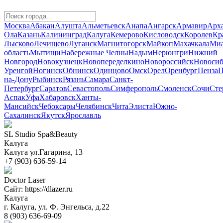
Москва
Абакан
Алушта
Альметьевск
Анапа
Ангарск
Армавир
Арха
Ола
Казань
Калининград
Калуга
Кемерово
Кисловодск
Королев
Кр
Лысково
Лечищево
Луганск
Магнитогорск
Майкоп
Махачкала
Миа
область
Мытищи
Набережные Челны
Надым
Нерюнгри
Нижний
Новгород
Новокузнецк
Новопеределкино
Новороссийск
Новосиб
Уренгой
Ногинск
Обнинск
Одинцово
Омск
Орел
Оренбург
Пенза
П
на-Дону
Рыбинск
Рязань
Самара
Санкт-
Петербург
Саратов
Севастополь
Симферополь
Смоленск
Сочи
Сте
Аспак
Уфа
Хабаровск
Ханты-
Мансийск
Чебоксары
Челябинск
Чита
Элиста
Южно-
Сахалинск
Якутск
Ярославль
SL Studio Spa&Beauty
Калуга
Калуга ул.Гагарина, 13
+7 (903) 636-59-14
Doctor Laser
Сайт: https://dlazer.ru
Калуга
г. Калуга, ул. Ф. Энгельса, д.22
8 (903) 636-69-09