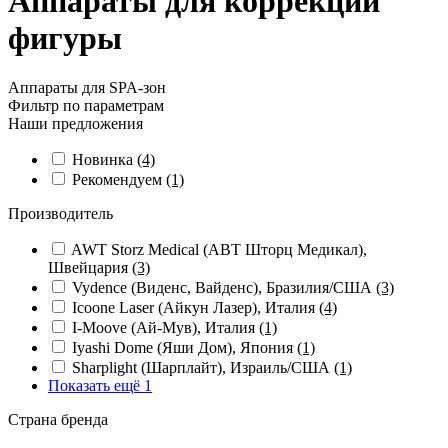
Аппараты для коррекции
фигуры
Аппараты для SPA-зон
Фильтр по параметрам
Наши предложения
Новинка
(4)
Рекомендуем
(1)
Производитель
AWT Storz Medical (АВТ Шторц Медикал),
Швейцария
(3)
Vydence (Виденс, Вайденс), Бразилия/США
(3)
Icoone Laser (Айкун Лазер), Италия
(4)
I-Moove (Ай-Мув), Италия
(1)
Iyashi Dome (Яши Дом), Япония
(1)
Sharplight (Шарплайт), Израиль/США
(1)
Показать ещё 1
Страна бренда