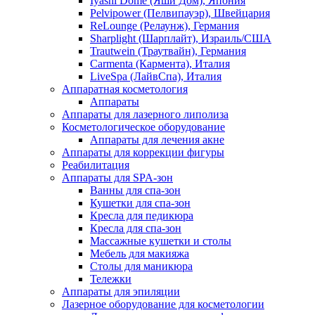
Iyashi Dome (Яши Дом), Япония
Pelvipower (Пелвипауэр), Швейцария
ReLounge (Релаунж), Германия
Sharplight (Шарплайт), Израиль/США
Trautwein (Траутвайн), Германия
Carmenta (Кармента), Италия
LiveSpa (ЛайвСпа), Италия
Аппаратная косметология
Аппараты
Аппараты для лазерного липолиза
Косметологическое оборудование
Аппараты для лечения акне
Аппараты для коррекции фигуры
Реабилитация
Аппараты для SPA-зон
Ванны для спа-зон
Кушетки для спа-зон
Кресла для педикюра
Кресла для спа-зон
Массажные кушетки и столы
Мебель для макияжа
Столы для маникюра
Тележки
Аппараты для эпиляции
Лазерное оборудование для косметологии