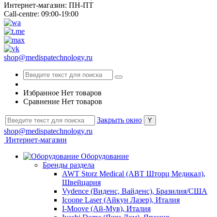
Интернет-магазин: ПН-ПТ
Call-centre: 09:00-19:00
shop@medispatechnology.ru
Избранное
Нет товаров
Сравнение
Нет товаров
Закрыть окно
shop@medispatechnology.ru
Интернет-магазин
Оборудование
Бренды раздела
AWT Storz Medical (АВТ Шторц Медикал),
Швейцария
Vydence (Виденс, Вайденс), Бразилия/США
Icoone Laser (Айкун Лазер), Италия
I-Moove (Ай-Мув), Италия