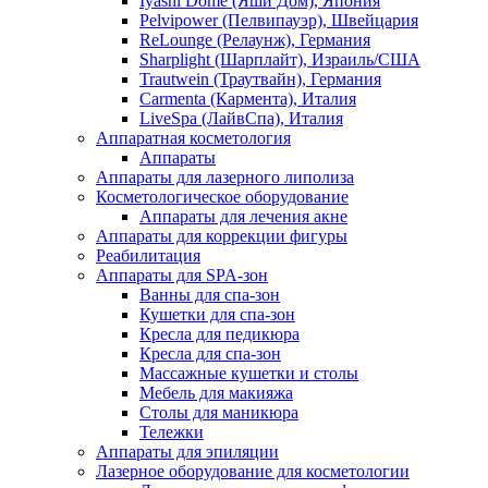
Iyashi Dome (Яши Дом), Япония
Pelvipower (Пелвипауэр), Швейцария
ReLounge (Релаунж), Германия
Sharplight (Шарплайт), Израиль/США
Trautwein (Траутвайн), Германия
Carmenta (Кармента), Италия
LiveSpa (ЛайвСпа), Италия
Аппаратная косметология
Аппараты
Аппараты для лазерного липолиза
Косметологическое оборудование
Аппараты для лечения акне
Аппараты для коррекции фигуры
Реабилитация
Аппараты для SPA-зон
Ванны для спа-зон
Кушетки для спа-зон
Кресла для педикюра
Кресла для спа-зон
Массажные кушетки и столы
Мебель для макияжа
Столы для маникюра
Тележки
Аппараты для эпиляции
Лазерное оборудование для косметологии