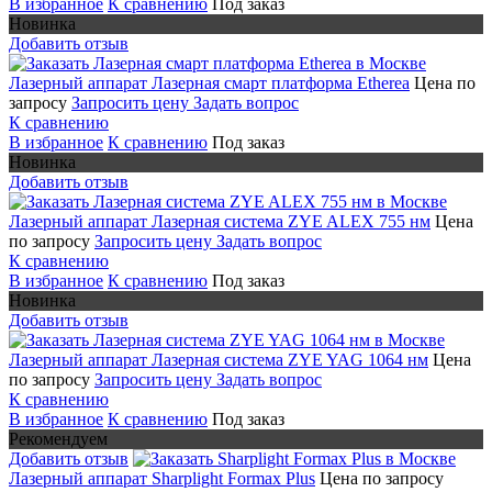
В избранное
К сравнению
Под заказ
Новинка
Добавить отзыв
Лазерный аппарат Лазерная смарт платформа Etherea
Цена по
запросу
Запросить цену
Задать вопрос
К сравнению
В избранное
К сравнению
Под заказ
Новинка
Добавить отзыв
Лазерный аппарат Лазерная система ZYE ALEX 755 нм
Цена
по запросу
Запросить цену
Задать вопрос
К сравнению
В избранное
К сравнению
Под заказ
Новинка
Добавить отзыв
Лазерный аппарат Лазерная система ZYE YAG 1064 нм
Цена
по запросу
Запросить цену
Задать вопрос
К сравнению
В избранное
К сравнению
Под заказ
Рекомендуем
Добавить отзыв
Лазерный аппарат Sharplight Formax Plus
Цена по запросу