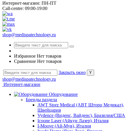
Интернет-магазин: ПН-ПТ
Call-centre: 09:00-19:00
shop@medispatechnology.ru
Избранное
Нет товаров
Сравнение
Нет товаров
Закрыть окно
shop@medispatechnology.ru
Интернет-магазин
Оборудование
Бренды раздела
AWT Storz Medical (АВТ Шторц Медикал),
Швейцария
Vydence (Виденс, Вайденс), Бразилия/США
Icoone Laser (Айкун Лазер), Италия
I-Moove (Ай-Мув), Италия