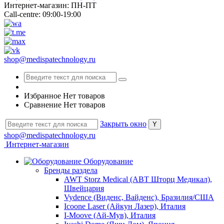
Интернет-магазин: ПН-ПТ
Call-centre: 09:00-19:00
shop@medispatechnology.ru
Избранное
Нет товаров
Сравнение
Нет товаров
Закрыть окно
shop@medispatechnology.ru
Интернет-магазин
Оборудование
Бренды раздела
AWT Storz Medical (АВТ Шторц Медикал),
Швейцария
Vydence (Виденс, Вайденс), Бразилия/США
Icoone Laser (Айкун Лазер), Италия
I-Moove (Ай-Мув), Италия