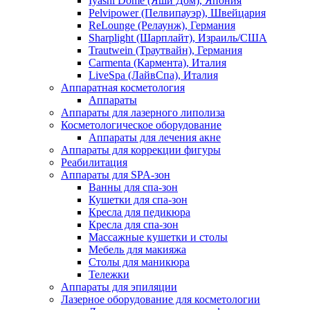
Iyashi Dome (Яши Дом), Япония
Pelvipower (Пелвипауэр), Швейцария
ReLounge (Релаунж), Германия
Sharplight (Шарплайт), Израиль/США
Trautwein (Траутвайн), Германия
Carmenta (Кармента), Италия
LiveSpa (ЛайвСпа), Италия
Аппаратная косметология
Аппараты
Аппараты для лазерного липолиза
Косметологическое оборудование
Аппараты для лечения акне
Аппараты для коррекции фигуры
Реабилитация
Аппараты для SPA-зон
Ванны для спа-зон
Кушетки для спа-зон
Кресла для педикюра
Кресла для спа-зон
Массажные кушетки и столы
Мебель для макияжа
Столы для маникюра
Тележки
Аппараты для эпиляции
Лазерное оборудование для косметологии