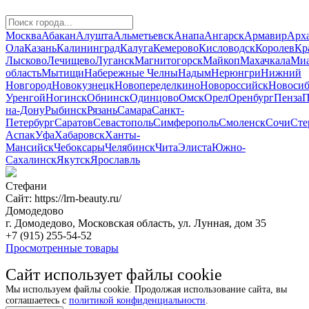
Москва
Абакан
Алушта
Альметьевск
Анапа
Ангарск
Армавир
Арха
Ола
Казань
Калининград
Калуга
Кемерово
Кисловодск
Королев
Кр
Лысково
Лечищево
Луганск
Магнитогорск
Майкоп
Махачкала
Миа
область
Мытищи
Набережные Челны
Надым
Нерюнгри
Нижний
Новгород
Новокузнецк
Новопеределкино
Новороссийск
Новосиб
Уренгой
Ногинск
Обнинск
Одинцово
Омск
Орел
Оренбург
Пенза
П
на-Дону
Рыбинск
Рязань
Самара
Санкт-
Петербург
Саратов
Севастополь
Симферополь
Смоленск
Сочи
Сте
Аспак
Уфа
Хабаровск
Ханты-
Мансийск
Чебоксары
Челябинск
Чита
Элиста
Южно-
Сахалинск
Якутск
Ярославль
Стефани
Сайт: https://lrn-beauty.ru/
Домодедово
г. Домодедово, Московская область, ул. Лунная, дом 35
+7 (915) 255-54-52
Просмотренные товары
Сайт использует файлы cookie
Мы используем файлы cookie. Продолжая использование сайта, вы
соглашаетесь с
политикой конфиденциальности
.