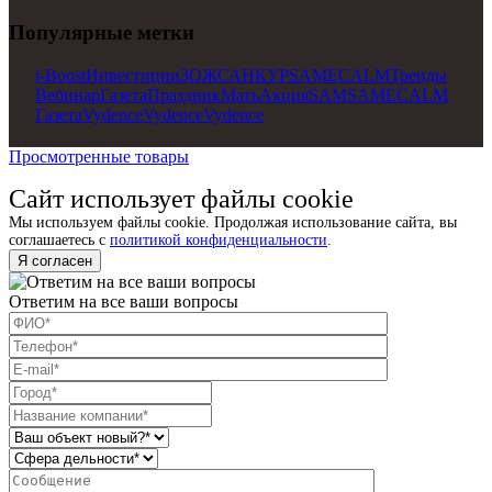
Популярные метки
i-Boost
Инвестиции
ЗОЖ
САНКУР
SAM
ECALM
Тренды
Вебинар
Газета
Праздник
Мать
Акция
SAM
SAM
ECALM
Газета
Vydence
Vydence
Vydence
Просмотренные товары
Сайт использует файлы cookie
Мы используем файлы cookie. Продолжая использование сайта, вы
соглашаетесь с
политикой конфиденциальности
.
Я согласен
Ответим на все ваши вопросы