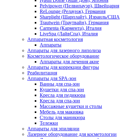
Iyashi Dome (Яши Дом), Япония
Pelvipower (Пелвипауэр), Швейцария
ReLounge (Релаунж), Германия
Sharplight (Шарплайт), Израиль/США
Trautwein (Траутвайн), Германия
Carmenta (Кармента), Италия
LiveSpa (ЛайвСпа), Италия
Аппаратная косметология
Аппараты
Аппараты для лазерного липолиза
Косметологическое оборудование
Аппараты для лечения акне
Аппараты для коррекции фигуры
Реабилитация
Аппараты для SPA-зон
Ванны для спа-зон
Кушетки для спа-зон
Кресла для педикюра
Кресла для спа-зон
Массажные кушетки и столы
Мебель для макияжа
Столы для маникюра
Тележки
Аппараты для эпиляции
Лазерное оборудование для косметологии