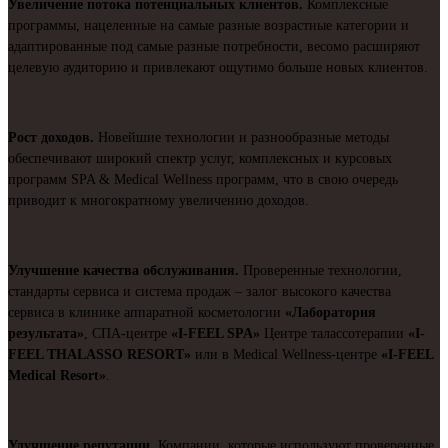
Увеличение потока потенциальных клиентов.
Комплексные
программы, нацеленные на самые разные возрастные категории и
адаптированные под самые разные потребности, весомо расширяют
целевую аудиторию и привлекают ощутимо больше новых клиентов.
Рост доходов.
Новейшие технологии и разнообразные методы
обеспечивают широкий спектр услуг, комплексных и курсовых
программ SPA & Medical Wellness программ, что в свою очередь
приводит к многократному увеличению доходов.
Улучшение качества обслуживания.
Проверенные технологии,
стандарты сервиса и система продаж – залог высокого качества
сервиса в клинике аппаратной косметологии
«Лаборатория
результата»
, СПА-центре
«I-FEEL SPA»
Центре талассотерапии
«I-
FEEL THALASSO RESORT»
или в Medical Wellness-центре
«I-FEEL
Medical Resort»
.
Улучшение репутации.
Компании, которые используют проверенные