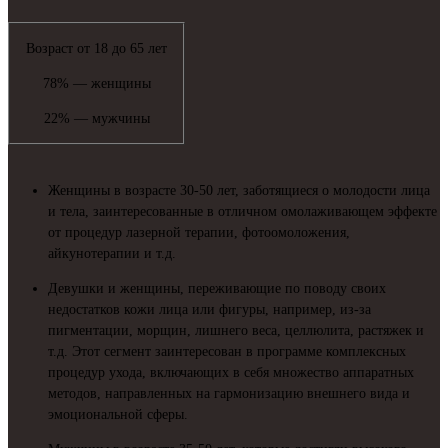
Возраст от 18 до 65 лет
78% — женщины
22% — мужчины
Женщины в возрасте 30-50 лет, заботящиеся о молодости лица
и тела, заинтересованные в отличном омолаживающем эффекте
от процедур лазерной терапии, фотоомоложения,
айкунотерапии и т.д.
Девушки и женщины, переживающие по поводу своих
недостатков кожи лица или фигуры, например, из-за
пигментации, морщин, лишнего веса, целлюлита, растяжек и
т.д. Этот сегмент заинтересован в программе комплексных
процедур ухода, включающих в себя множество аппаратных
методов, направленных на гармонизацию внешнего вида и
эмоциональной сферы.