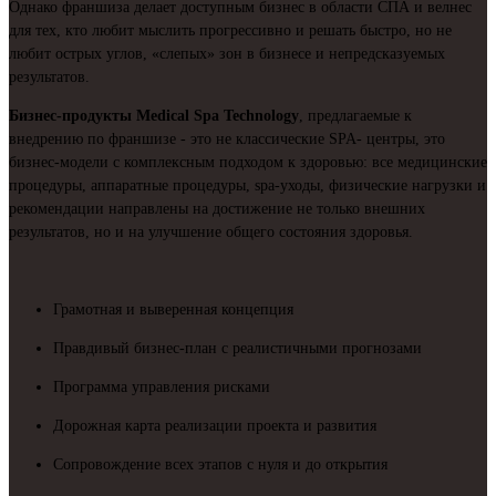
Однако франшиза делает доступным бизнес в области СПА и велнес
для тех, кто любит мыслить прогрессивно и решать быстро, но не
любит острых углов, «слепых» зон в бизнесе и непредсказуемых
результатов.
Бизнес-продукты Medical Spa Technology
, предлагаемые к
внедрению по франшизе - это не классические SPA- центры, это
бизнес-модели с комплексным подходом к здоровью: все медицинские
процедуры, аппаратные процедуры, spa-уходы, физические нагрузки и
рекомендации направлены на достижение не только внешних
результатов, но и на улучшение общего состояния здоровья.
Грамотная и выверенная концепция
Правдивый бизнес-план с реалистичными прогнозами
Программа управления рисками
Дорожная карта реализации проекта и развития
Сопровождение всех этапов с нуля и до открытия