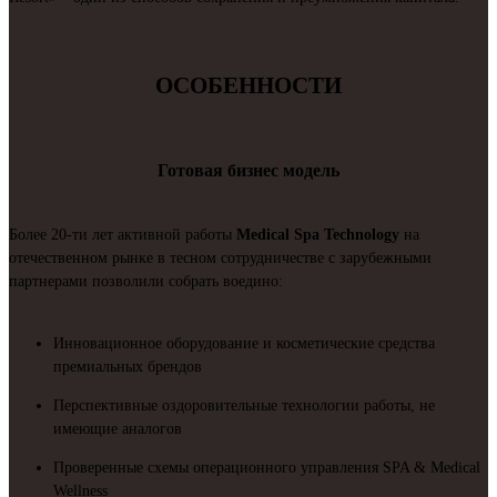
ОСОБЕННОСТИ
Готовая бизнес модель
Более 20-ти лет активной работы
Medical Spa Technology
на
отечественном рынке в тесном сотрудничестве с зарубежными
партнерами позволили собрать воедино:
Инновационное оборудование и косметические средства
премиальных брендов
Перспективные оздоровительные технологии работы, не
имеющие аналогов
Проверенные схемы операционного управления SPA & Medical
Wellness