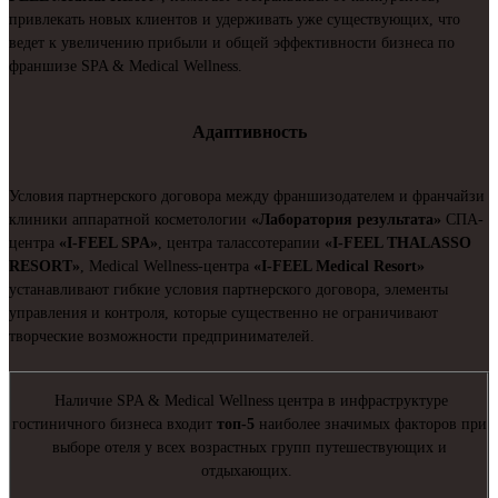
привлекать новых клиентов и удерживать уже существующих, что
ведет к увеличению прибыли и общей эффективности бизнеса по
франшизе SPA & Medical Wellness.
Адаптивность
Условия партнерского договора между франшизодателем и франчайзи
клиники аппаратной косметологии
«Лаборатория результата»
СПА-
центра
«I-FEEL SPA»
, центра талассотерапии
«I-FEEL THALASSO
RESORT»
, Medical Wellness-центра
«I-FEEL Medical Resort»
устанавливают гибкие условия партнерского договора, элементы
управления и контроля, которые существенно не ограничивают
творческие возможности предпринимателей.
Наличие SPA & Medical Wellness центра в инфраструктуре
гостиничного бизнеса входит
топ-5
наиболее значимых факторов при
выборе отеля у всех возрастных групп путешествующих и
отдыхающих.