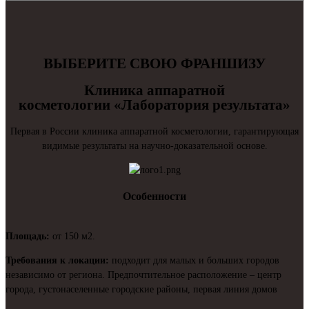
ВЫБЕРИТЕ СВОЮ ФРАНШИЗУ
Клиника аппаратной
косметологии «Лаборатория результата»
Первая в России клиника аппаратной косметологии, гарантирующая
видимые результаты на научно-доказательной основе.
Особенности
Площадь:
от 150 м2.
Требования к локации:
подходит для малых и больших городов
независимо от региона. Предпочтительное расположение – центр
города, густонаселенные городские районы, первая линия домов