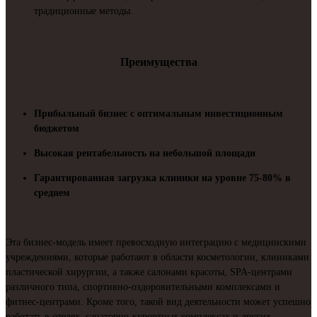
традиционные методы.
Преимущества
Прибыльный бизнес с оптимальным инвестиционным
бюджетом
Высокая рентабельность на небольшой площади
Гарантированная загрузка клиники на уровне 75-80% в
среднем
Эта бизнес-модель имеет превосходную интеграцию с медицинскими
учреждениями, которые работают в области косметологии, клиниками
пластической хирургии, а также салонами красоты, SPA-центрами
различного типа, спортивно-оздоровительными комплексами и
фитнес-центрами. Кроме того, такой вид деятельности может успешно
работать в отелях, санаторно-курортных комплексах и других