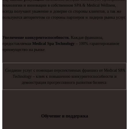
технологии и инновации в собственном SPA & Medical Wellness,
всегда получают уважение и доверие со стороны клиентов, а так же
пользуются авторитетом со стороны партнеров и лидеров рынка услуг.
Увеличение конкурентоспособности.
Каждая франшиза,
предоставляемая
Medical Spa Technology
– 100% гарантированное
преимущество на рынке.
Создание услуг с помощью перспективных франшиз от Medical SPA
Technology – ключ к повышению конкурентоспособности и
демонстрация прогрессивного развития бизнеса
Обучение и поддержка