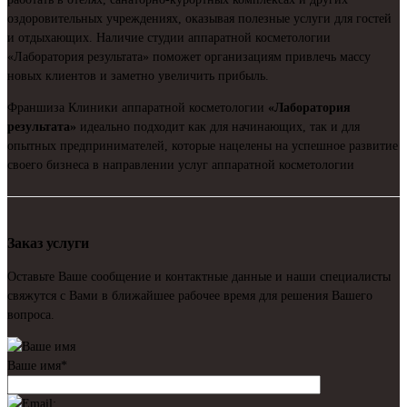
оздоровительных учреждениях, оказывая полезные услуги для гостей
и отдыхающих. Наличие студии аппаратной косметологии
«Лаборатория результата» поможет организациям привлечь массу
новых клиентов и заметно увеличить прибыль.
Франшиза Клиники аппаратной косметологии
«Лаборатория
результата»
идеально подходит как для начинающих, так и для
опытных предпринимателей, которые нацелены на успешное развитие
своего бизнеса в направлении услуг аппаратной косметологии
Заказ услуги
Оставьте Ваше сообщение и контактные данные и наши специалисты
свяжутся с Вами в ближайшее рабочее время для решения Вашего
вопроса.
Ваше имя
*