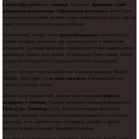
в индустрии красоты и здоровья.
Например,
франшиза студии
аппаратной косметологии «Лаборатория результата»
может быть
полезна для инвесторов, которые только начинают свой путь и пока не
имеют достаточного опыта ведения бизнеса.
Для компаний, которые хотят
диверсифицировать
инвестиции по
разным секторам экономики для снижения рисков и повышения
доходности. Благодаря франшизе компании могут без лишних потерь
времени расширить свои активы, не вкладывая значительных усилий
и ресурсов в разработку и тестирование новых направлений.
Для тех, кто хочет начать свой бизнес в косметологии или Medical
Wellness -индустрии, но
не хочет рисковать
в неизвестной ему
отрасли и начинать с нуля
Для тех предпринимателей, которые хотят иметь
постоянную
поддержку и обучение
. Одно из преимуществ каждой франшизы от
Medical Spa Technology
в том, что сопровождение франчайзи
включает не только полноценную помощь в открытии и обучении
персонала, но и маркетинговые программы, рекламу и другие
ресурсы, которые помогают управлять бизнесом