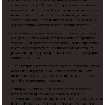
Мужчины в возрасте 35-50 лет, которые достигли высокого
социального статуса. Их работа и образ жизни предполагают
осознанную заботу о своем благополучии, включая здоровье и
внешний вид. Они интересуются новыми тенденциями в
wellness-индустрии и готовы инвестировать в персональные
оздоровительные услуги и профессиональное качество.
Представители старшего поколения 55+, желающие продлить
молодость и привлекательность и избавиться от признаков
увядания. Они также хотят расслабиться, забыть о проблемах
своего возраста и получить эстетическое удовольствие от
результатов процедур аппаратной косметологии и комфортной
атмосферы клиники.
Люди, которые заботятся о своем здоровье, ведут интенсивный
образ жизни и регулярно занимаются спортом, но имеют
недостатки фигуры, трудно поддающиеся коррекции только
диетой и физическими упражнениями.
Приверженцы инноваций в области красоты и здоровья,
которые готовы пробовать новые методы коррекции
эстетических недостатков лица и тела – все, что могут оказаться
более эффективными, быстрыми и безболезненными, чем