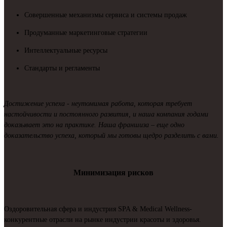
Совершенные механизмы сервиса и системы продаж
Продуманные маркетинговые стратегии
Интеллектуальные ресурсы
Стандарты и регламенты
Достижение успеха - неутомимая работа, которая требует
настойчивости и постоянного развития, и наша компания годами
доказывает это на практике. Наша франшиза – еще одно
доказательство успеха, который мы готовы щедро разделить с вами.
Минимизация рисков
Оздоровительная сфера и индустрия SPA & Medical Wellness-
конкурентные отрасли на рынке индустрии красоты и здоровья.