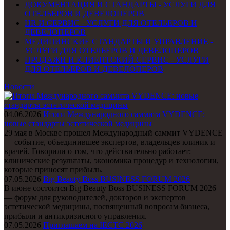
ДОКУМЕНТАЦИЯ И СТАНДАРТЫ - УСЛУГИ ДЛЯ
ОТЕЛЬЕРОВ И ДЕВЕЛОПЕРОВ
HR И СЕРВИС - УСЛУГИ ДЛЯ ОТЕЛЬЕРОВ И
ДЕВЕЛОПЕРОВ
МЕДИЦИНСКИЕ СТАНДАРТЫ И УПРАВЛЕНИЕ -
УСЛУГИ ДЛЯ ОТЕЛЬЕРОВ И ДЕВЕЛОПЕРОВ
ПРОДАЖИ И КЛИЕНТСКИЙ СЕРВИС - УСЛУГИ
ДЛЯ ОТЕЛЬЕРОВ И ДЕВЕЛОПЕРОВ
Новости
04.06.2026
Итоги Международного саммита VYDENCE:
новые стандарты эстетической медицины
29 мая в Москве прошел Международный саммит VYDENCE
— событие, объединившее экспертов, владельцев клиник и
врачей. Говорили о том, что действительно работает:
клинические результаты, экономика процедур и технологии,
которые приносят прибыль.
07.05.2026
Big Beauty Boss BUSINESS FORUM 2026
В июне состоится Big Beauty Boss BUSINESS FORUM 2026
— форум для руководителей, докторов и экспертов
эстетической медицины, посвященный вопросам бизнеса,
прибыли и антикризисного управления.
07.05.2026
Приглашаем на IECTC 2026