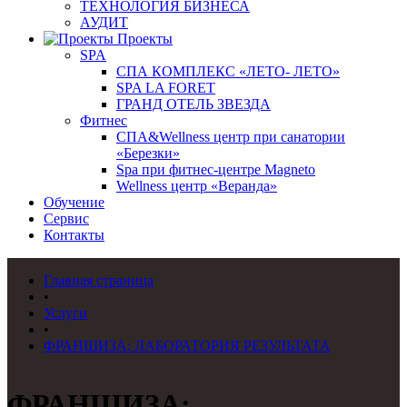
ТЕХНОЛОГИЯ БИЗНЕСА
АУДИТ
Проекты
SPA
СПА КОМПЛЕКС «ЛЕТО- ЛЕТО»
SPA LA FORET
ГРАНД ОТЕЛЬ ЗВЕЗДА
Фитнес
СПА&Wellness центр при санатории
«Березки»
Spa при фитнес-центре Magneto
Wellness центр «Веранда»
Обучение
Сервис
Контакты
Главная страница
•
Услуги
•
ФРАНШИЗА: ЛАБОРАТОРИЯ РЕЗУЛЬТАТА
ФРАНШИЗА: