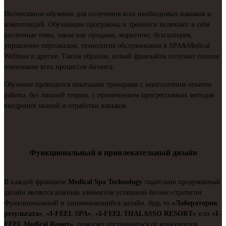
Интенсивное обучение для получения всех необходимых навыков и
компетенций. Обучающие программы и тренинги включают в себя
различные темы, такие как продажи, маркетинг, бухгалтерия,
управление персоналом, технология обслуживания в SPA&Medical
Wellness и другие. Таким образом, новый франчайзи получает полное
понимание всех процессов бизнеса.
Обучение проводится опытными тренерами с многолетним опытом
работы, без лишней теории, с применением прогрессивных методов
внедрения знаний и отработки навыков.
Функциональный и привлекательный дизайн
В каждой франшизе
Medical Spa Technology
тщательно продуманный
дизайн является важным элементом успешной бизнес-стратегии.
Функциональный и запоминающийся дизайн, будь то
«Лаборатория
результата»
,
«I-FEEL SPA»
,
«I-FEEL THALASSO RESORT»
или
«I-
FEEL Medical Resort»
, помогает отстраиваться от конкурентов,