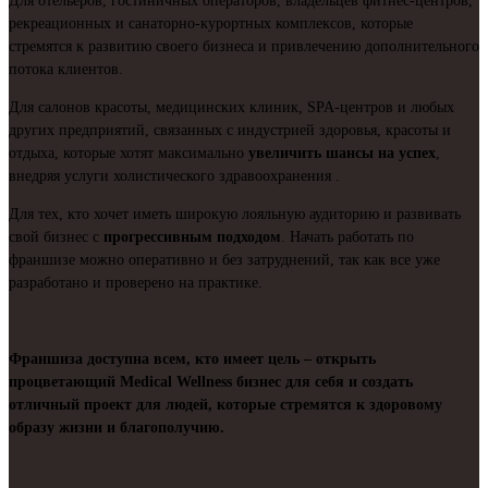
Для отельеров, гостиничных операторов, владельцев фитнес-центров,
рекреационных и санаторно-курортных комплексов, которые
стремятся к развитию своего бизнеса и привлечению дополнительного
потока клиентов.
Для салонов красоты, медицинских клиник, SPA-центров и любых
других предприятий, связанных с индустрией здоровья, красоты и
отдыха, которые хотят максимально
увеличить шансы на успех
,
внедряя услуги холистического здравоохранения .
Для тех, кто хочет иметь широкую лояльную аудиторию и развивать
свой бизнес с
прогрессивным подходом
. Начать работать по
франшизе можно оперативно и без затруднений, так как все уже
разработано и проверено на практике.
Франшиза доступна всем, кто имеет цель – открыть
процветающий Medical Wellness бизнес для себя и создать
отличный проект для людей, которые стремятся к здоровому
образу жизни и благополучию.