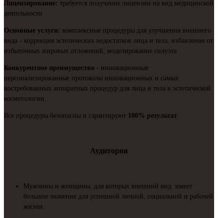
Лицензирование:
требуется получение лицензии на вид медицинской
деятельности
Основные услуги:
комплексные процедуры для улучшения внешнего
вида - коррекция эстетических недостатков лица и тела, избавление от
избыточных жировых отложений, моделирование силуэта
Конкурентное преимущество
- инновационные
персонализированные протоколы инновационных и самых
востребованных аппаратных процедур для лица и тела в эстетической
косметологии.
Все процедуры безопасны и гарантируют
100% результат
Аудитория
Мужчины и женщины, для которых внешний вид имеет
большое значение для успешной личной, социальной и рабочей
жизни.