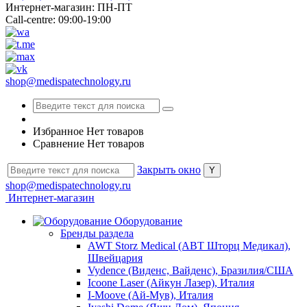
Интернет-магазин: ПН-ПТ
Call-centre: 09:00-19:00
shop@medispatechnology.ru
Избранное
Нет товаров
Сравнение
Нет товаров
Закрыть окно
shop@medispatechnology.ru
Интернет-магазин
Оборудование
Бренды раздела
AWT Storz Medical (АВТ Шторц Медикал),
Швейцария
Vydence (Виденс, Вайденс), Бразилия/США
Icoone Laser (Айкун Лазер), Италия
I-Moove (Ай-Мув), Италия