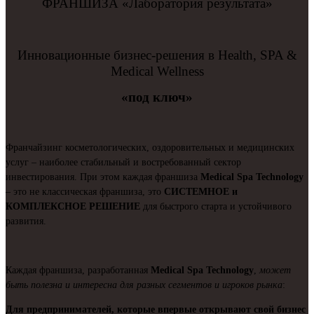
ФРАНШИЗА «Лаборатория результата»
Инновационные бизнес-решения в Health, SPA &
Medical Wellness
«под ключ»
Франчайзинг косметологических, оздоровительных и медицинских
услуг – наиболее стабильный и востребованный сектор
инвестирования. При этом каждая франшиза
Medical Spa Technology
– это не классическая франшиза, это
СИСТЕМНОЕ и
КОМПЛЕКСНОЕ РЕШЕНИЕ
для быстрого старта и устойчивого
развития.
Каждая франшиза, разработанная
Medical Spa Technology
,
может
быть полезна и интересна для разных сегментов и игроков рынка
:
Для предпринимателей, которые впервые открывают свой бизнес