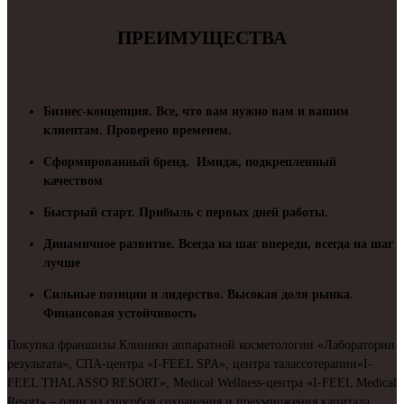
ПРЕИМУЩЕСТВА
Бизнес-концепция. Все, что вам нужно вам и вашим
клиентам. Проверено временем.
Сформированный бренд. Имидж, подкрепленный
качеством
Быстрый старт. Прибыль с первых дней работы.
Динамичное развитие. Всегда на шаг впереди, всегда на шаг
лучше
Сильные позиции и лидерство. Высокая доля рынка.
Финансовая устойчивость
Покупка франшизы Клиники аппаратной косметологии «Лаборатории
результата», СПА-центра «I-FEEL SPA», центра талассотерапии«I-
FEEL THALASSO RESORT», Medical Wellness-центра «I-FEEL Medical
Resort» – один из способов сохранения и преумножения капитала.