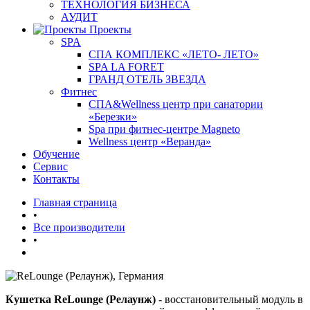
ТЕХНОЛОГИЯ БИЗНЕСА
АУДИТ
Проекты
SPA
СПА КОМПЛЕКС «ЛЕТО- ЛЕТО»
SPA LA FORET
ГРАНД ОТЕЛЬ ЗВЕЗДА
Фитнес
СПА&Wellness центр при санатории
«Березки»
Spa при фитнес-центре Magneto
Wellness центр «Веранда»
Обучение
Сервис
Контакты
Главная страница
•
Все производители
•
Кушетка ReLounge (Релаунж)
- восстановительный модуль в