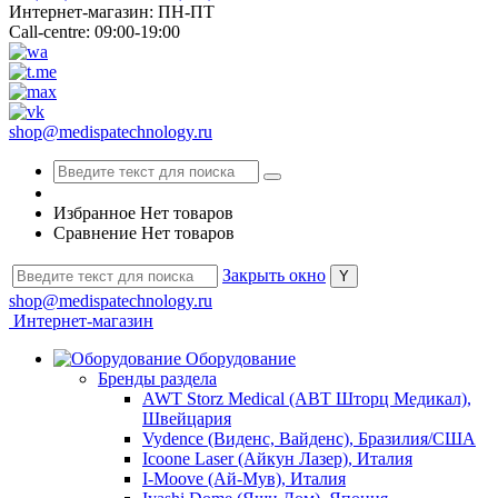
Интернет-магазин: ПН-ПТ
Call-centre: 09:00-19:00
shop@medispatechnology.ru
Избранное
Нет товаров
Сравнение
Нет товаров
Закрыть окно
shop@medispatechnology.ru
Интернет-магазин
Оборудование
Бренды раздела
AWT Storz Medical (АВТ Шторц Медикал),
Швейцария
Vydence (Виденс, Вайденс), Бразилия/США
Icoone Laser (Айкун Лазер), Италия
I-Moove (Ай-Мув), Италия