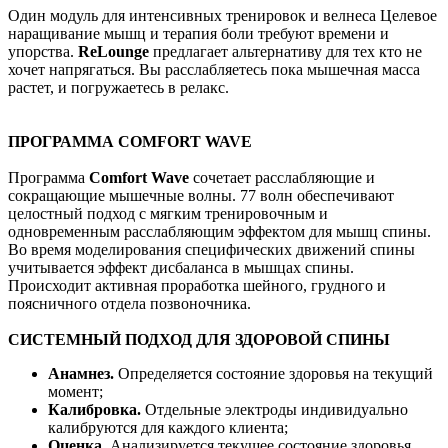
Один модуль для интенсивных тренировок и велнеса Целевое
наращивание мышц и терапия боли требуют времени и
упорства.
ReLounge
предлагает альтернативу для тех кто не
хочет напрягаться. Вы расслабляетесь пока мышечная масса
растет, и погружаетесь в релакс.
ПРОГРАММА COMFORT WAVE
Программа
Comfort Wave
сочетает расслабляющие и
сокращающие мышечные волны. 77 волн обеспечивают
целостный подход с мягким тренировочным и
одновременным расслабляющим эффектом для мышц спины.
Во время моделирования специфических движений спины
учитывается эффект дисбаланса в мышцах спины.
Происходит активная проработка шейного, грудного и
поясничного отдела позвоночника.
СИСТЕМНЫЙ ПОДХОД ДЛЯ ЗДОРОВОЙ СПИНЫ
Анамнез.
Определяется состояние здоровья на текущий
момент;
Калибровка.
Отдельные электроды индивидуально
калибруются для каждого клиента;
Оценка.
Анализируется текущее состояние здоровья