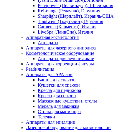
Iyashi Dome (Яши Дом), Япония
Pelvipower (Пелвипауэр), Швейцария
ReLounge (Релаунж), Германия
Sharplight (Шарплайт), Израиль/США
Trautwein (Траутвайн), Германия
Carmenta (Кармента), Италия
LiveSpa (ЛайвСпа), Италия
Аппаратная косметология
Аппараты
Аппараты для лазерного липолиза
Косметологическое оборудование
Аппараты для лечения акне
Аппараты для коррекции фигуры
Реабилитация
Аппараты для SPA-зон
Ванны для спа-зон
Кушетки для спа-зон
Кресла для педикюра
Кресла для спа-зон
Массажные кушетки и столы
Мебель для макияжа
Столы для маникюра
Тележки
Аппараты для эпиляции
Лазерное оборудование для косметологии