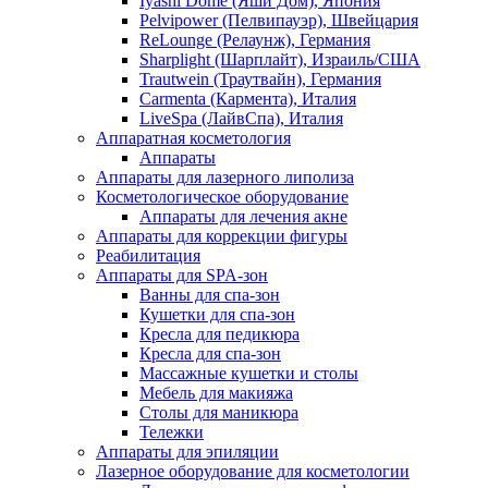
Iyashi Dome (Яши Дом), Япония
Pelvipower (Пелвипауэр), Швейцария
ReLounge (Релаунж), Германия
Sharplight (Шарплайт), Израиль/США
Trautwein (Траутвайн), Германия
Carmenta (Кармента), Италия
LiveSpa (ЛайвСпа), Италия
Аппаратная косметология
Аппараты
Аппараты для лазерного липолиза
Косметологическое оборудование
Аппараты для лечения акне
Аппараты для коррекции фигуры
Реабилитация
Аппараты для SPA-зон
Ванны для спа-зон
Кушетки для спа-зон
Кресла для педикюра
Кресла для спа-зон
Массажные кушетки и столы
Мебель для макияжа
Столы для маникюра
Тележки
Аппараты для эпиляции
Лазерное оборудование для косметологии