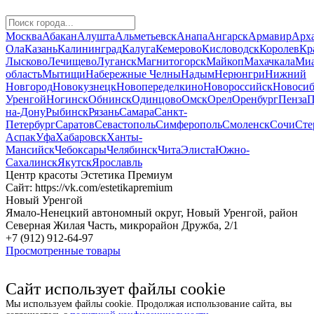
Москва
Абакан
Алушта
Альметьевск
Анапа
Ангарск
Армавир
Арха
Ола
Казань
Калининград
Калуга
Кемерово
Кисловодск
Королев
Кр
Лысково
Лечищево
Луганск
Магнитогорск
Майкоп
Махачкала
Миа
область
Мытищи
Набережные Челны
Надым
Нерюнгри
Нижний
Новгород
Новокузнецк
Новопеределкино
Новороссийск
Новосиб
Уренгой
Ногинск
Обнинск
Одинцово
Омск
Орел
Оренбург
Пенза
П
на-Дону
Рыбинск
Рязань
Самара
Санкт-
Петербург
Саратов
Севастополь
Симферополь
Смоленск
Сочи
Сте
Аспак
Уфа
Хабаровск
Ханты-
Мансийск
Чебоксары
Челябинск
Чита
Элиста
Южно-
Сахалинск
Якутск
Ярославль
Центр красоты Эстетика Премиум
Сайт: https://vk.com/estetikapremium
Новый Уренгой
Ямало-Ненецкий автономный округ, Новый Уренгой, район
Северная Жилая Часть, микрорайон Дружба, 2/1
+7 (912) 912-64-97
Просмотренные товары
Сайт использует файлы cookie
Мы используем файлы cookie. Продолжая использование сайта, вы