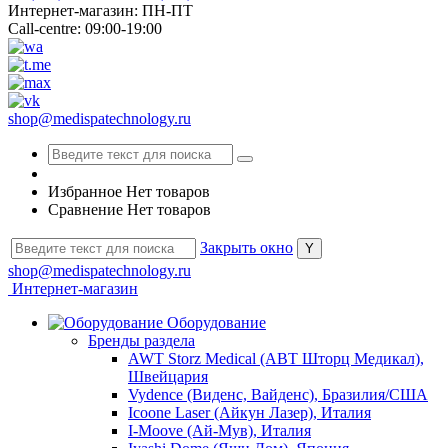
Интернет-магазин: ПН-ПТ
Call-centre: 09:00-19:00
shop@medispatechnology.ru
Избранное
Нет товаров
Сравнение
Нет товаров
Закрыть окно
shop@medispatechnology.ru
Интернет-магазин
Оборудование
Бренды раздела
AWT Storz Medical (АВТ Шторц Медикал),
Швейцария
Vydence (Виденс, Вайденс), Бразилия/США
Icoone Laser (Айкун Лазер), Италия
I-Moove (Ай-Мув), Италия