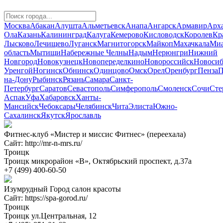
Москва
Абакан
Алушта
Альметьевск
Анапа
Ангарск
Армавир
Арха
Ола
Казань
Калининград
Калуга
Кемерово
Кисловодск
Королев
Кр
Лысково
Лечищево
Луганск
Магнитогорск
Майкоп
Махачкала
Миа
область
Мытищи
Набережные Челны
Надым
Нерюнгри
Нижний
Новгород
Новокузнецк
Новопеределкино
Новороссийск
Новосиб
Уренгой
Ногинск
Обнинск
Одинцово
Омск
Орел
Оренбург
Пенза
П
на-Дону
Рыбинск
Рязань
Самара
Санкт-
Петербург
Саратов
Севастополь
Симферополь
Смоленск
Сочи
Сте
Аспак
Уфа
Хабаровск
Ханты-
Мансийск
Чебоксары
Челябинск
Чита
Элиста
Южно-
Сахалинск
Якутск
Ярославль
Фитнес-клуб «Мистер и миссис Фитнес» (переехала)
Сайт: http://mr-n-mrs.ru/
Троицк
Троицк микрорайон «В», Октябрьский проспект, д.37а
+7 (499) 400-60-50
Изумрудный Город салон красоты
Сайт: https://spa-gorod.ru/
Троицк
Троицк ул.Центральная, 12