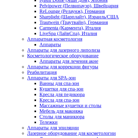
Iyashi Dome (Яши Дом), Япония
Pelvipower (Пелвипауэр), Швейцария
ReLounge (Релаунж), Германия
Sharplight (Шарплайт), Израиль/США
Trautwein (Траутвайн), Германия
Carmenta (Кармента), Италия
LiveSpa (ЛайвСпа), Италия
Аппаратная косметология
Аппараты
Аппараты для лазерного липолиза
Косметологическое оборудование
Аппараты для лечения акне
Аппараты для коррекции фигуры
Реабилитация
Аппараты для SPA-зон
Ванны для спа-зон
Кушетки для спа-зон
Кресла для педикюра
Кресла для спа-зон
Массажные кушетки и столы
Мебель для макияжа
Столы для маникюра
Тележки
Аппараты для эпиляции
Лазерное оборудование для косметологии