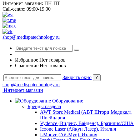
Интернет-магазин: ПН-ПТ
Call-centre: 09:00-19:00
shop@medispatechnology.ru
Избранное
Нет товаров
Сравнение
Нет товаров
Закрыть окно
shop@medispatechnology.ru
Интернет-магазин
Оборудование
Бренды раздела
AWT Storz Medical (АВТ Шторц Медикал),
Швейцария
Vydence (Виденс, Вайденс), Бразилия/США
Icoone Laser (Айкун Лазер), Италия
I-Moove (Ай-Мув), Италия