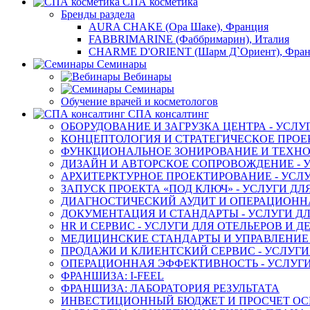
СПА косметика
Бренды раздела
AURA CHAKE (Ора Шаке), Франция
FABBRIMARINE (Фаббримарин), Италия
CHARME D'ORIENT (Шарм Д`Ориент), Фра
Семинары
Вебинары
Семинары
Обучение врачей и косметологов
СПА консалтинг
ОБОРУДОВАНИЕ И ЗАГРУЗКА ЦЕНТРА - УСЛУ
КОНЦЕПТОЛОГИЯ И СТРАТЕГИЧЕСКОЕ ПРОЕК
ФУНКЦИОНАЛЬНОЕ ЗОНИРОВАНИЕ И ТЕХНОЛ
ДИЗАЙН И АВТОРСКОЕ СОПРОВОЖДЕНИЕ - У
АРХИТЕРКТУРНОЕ ПРОЕКТИРОВАНИЕ - УСЛУ
ЗАПУСК ПРОЕКТА «ПОД КЛЮЧ» - УСЛУГИ ДЛ
ДИАГНОСТИЧЕСКИЙ АУДИТ И ОПЕРАЦИОННАЯ
ДОКУМЕНТАЦИЯ И СТАНДАРТЫ - УСЛУГИ ДЛ
HR И СЕРВИС - УСЛУГИ ДЛЯ ОТЕЛЬЕРОВ И 
МЕДИЦИНСКИЕ СТАНДАРТЫ И УПРАВЛЕНИЕ -
ПРОДАЖИ И КЛИЕНТСКИЙ СЕРВИС - УСЛУГИ
ОПЕРАЦИОННАЯ ЭФФЕКТИВНОСТЬ - УСЛУГИ
ФРАНШИЗА: I-FEEL
ФРАНШИЗА: ЛАБОРАТОРИЯ РЕЗУЛЬТАТА
ИНВЕСТИЦИОННЫЙ БЮДЖЕТ И ПРОСЧЕТ О