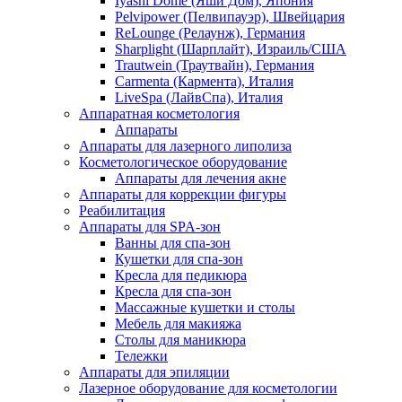
Iyashi Dome (Яши Дом), Япония
Pelvipower (Пелвипауэр), Швейцария
ReLounge (Релаунж), Германия
Sharplight (Шарплайт), Израиль/США
Trautwein (Траутвайн), Германия
Carmenta (Кармента), Италия
LiveSpa (ЛайвСпа), Италия
Аппаратная косметология
Аппараты
Аппараты для лазерного липолиза
Косметологическое оборудование
Аппараты для лечения акне
Аппараты для коррекции фигуры
Реабилитация
Аппараты для SPA-зон
Ванны для спа-зон
Кушетки для спа-зон
Кресла для педикюра
Кресла для спа-зон
Массажные кушетки и столы
Мебель для макияжа
Столы для маникюра
Тележки
Аппараты для эпиляции
Лазерное оборудование для косметологии