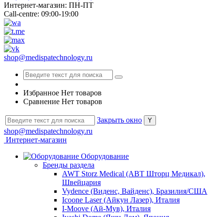
Интернет-магазин: ПН-ПТ
Call-centre: 09:00-19:00
shop@medispatechnology.ru
Избранное
Нет товаров
Сравнение
Нет товаров
Закрыть окно
shop@medispatechnology.ru
Интернет-магазин
Оборудование
Бренды раздела
AWT Storz Medical (АВТ Шторц Медикал),
Швейцария
Vydence (Виденс, Вайденс), Бразилия/США
Icoone Laser (Айкун Лазер), Италия
I-Moove (Ай-Мув), Италия