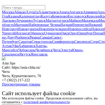
Москва
Абакан
Алушта
Альметьевск
Анапа
Ангарск
Армавир
Арха
Ола
Казань
Калининград
Калуга
Кемерово
Кисловодск
Королев
Кр
Лысково
Лечищево
Луганск
Магнитогорск
Майкоп
Махачкала
Миа
область
Мытищи
Набережные Челны
Надым
Нерюнгри
Нижний
Новгород
Новокузнецк
Новопеределкино
Новороссийск
Новосиб
Уренгой
Ногинск
Обнинск
Одинцово
Омск
Орел
Оренбург
Пенза
П
на-Дону
Рыбинск
Рязань
Самара
Санкт-
Петербург
Саратов
Севастополь
Симферополь
Смоленск
Сочи
Сте
Аспак
Уфа
Хабаровск
Ханты-
Мансийск
Чебоксары
Челябинск
Чита
Элиста
Южно-
Сахалинск
Якутск
Ярославль
Asia Spa
Сайт: https://asia-chita.ru/
Чита
Чита, Курнатовского, 7б
+7 (3022) 217-222
Просмотренные товары
Сайт использует файлы cookie
Мы используем файлы cookie. Продолжая использование сайта, вы
соглашаетесь с
политикой конфиденциальности
.