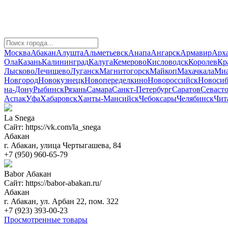
Москва
Абакан
Алушта
Альметьевск
Анапа
Ангарск
Армавир
Арха
Ола
Казань
Калининград
Калуга
Кемерово
Кисловодск
Королев
Кр
Лысково
Лечищево
Луганск
Магнитогорск
Майкоп
Махачкала
Миа
Новгород
Новокузнецк
Новопеределкино
Новороссийск
Новосиб
на-Дону
Рыбинск
Рязань
Самара
Санкт-Петербург
Саратов
Севаст
Аспак
Уфа
Хабаровск
Ханты-Мансийск
Чебоксары
Челябинск
Чит
La Snega
Сайт: https://vk.com/la_snega
Абакан
г. Абакан, улица Чертыгашева, 84
+7 (950) 960-65-79
Babor Абакан
Сайт: https://babor-abakan.ru/
Абакан
г. Абакан, ул. Арбан 22, пом. 322
+7 (923) 393-00-23
Просмотренные товары