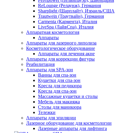
Pelvipower (Пелвипауэр), Швейцария
ReLounge (Релаунж), Германия
Sharplight (Шарплайт), Израиль/США
Trautwein (Траутвайн), Германия
Carmenta (Кармента), Италия
LiveSpa (ЛайвСпа), Италия
Аппаратная косметология
Аппараты
Аппараты для лазерного липолиза
Косметологическое оборудование
Аппараты для лечения акне
Аппараты для коррекции фигуры
Реабилитация
Аппараты для SPA-зон
Ванны для спа-зон
Кушетки для спа-зон
Кресла для педикюра
Кресла для спа-зон
Массажные кушетки и столы
Мебель для макияжа
Столы для маникюра
Тележки
Аппараты для эпиляции
Лазерное оборудование для косметологии
Лазерные аппараты для лифтинга