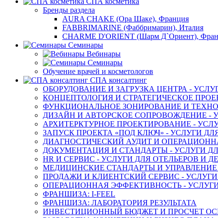
СПА косметика
Бренды раздела
AURA CHAKE (Ора Шаке), Франция
FABBRIMARINE (Фаббримарин), Италия
CHARME D'ORIENT (Шарм Д`Ориент), Фра
Семинары
Вебинары
Семинары
Обучение врачей и косметологов
СПА консалтинг
ОБОРУДОВАНИЕ И ЗАГРУЗКА ЦЕНТРА - УСЛУ
КОНЦЕПТОЛОГИЯ И СТРАТЕГИЧЕСКОЕ ПРОЕК
ФУНКЦИОНАЛЬНОЕ ЗОНИРОВАНИЕ И ТЕХНОЛ
ДИЗАЙН И АВТОРСКОЕ СОПРОВОЖДЕНИЕ - У
АРХИТЕРКТУРНОЕ ПРОЕКТИРОВАНИЕ - УСЛУ
ЗАПУСК ПРОЕКТА «ПОД КЛЮЧ» - УСЛУГИ ДЛ
ДИАГНОСТИЧЕСКИЙ АУДИТ И ОПЕРАЦИОННАЯ
ДОКУМЕНТАЦИЯ И СТАНДАРТЫ - УСЛУГИ ДЛ
HR И СЕРВИС - УСЛУГИ ДЛЯ ОТЕЛЬЕРОВ И 
МЕДИЦИНСКИЕ СТАНДАРТЫ И УПРАВЛЕНИЕ -
ПРОДАЖИ И КЛИЕНТСКИЙ СЕРВИС - УСЛУГИ
ОПЕРАЦИОННАЯ ЭФФЕКТИВНОСТЬ - УСЛУГИ
ФРАНШИЗА: I-FEEL
ФРАНШИЗА: ЛАБОРАТОРИЯ РЕЗУЛЬТАТА
ИНВЕСТИЦИОННЫЙ БЮДЖЕТ И ПРОСЧЕТ О