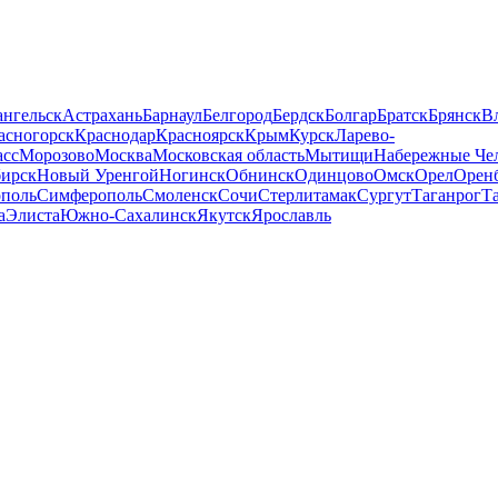
нгельск
Астрахань
Барнаул
Белгород
Бердск
Болгар
Братск
Брянск
В
асногорск
Краснодар
Красноярск
Крым
Курск
Ларево-
сс
Морозово
Москва
Московская область
Мытищи
Набережные Че
ирск
Новый Уренгой
Ногинск
Обнинск
Одинцово
Омск
Орел
Орен
ополь
Симферополь
Смоленск
Сочи
Стерлитамак
Сургут
Таганрог
Т
а
Элиста
Южно-Сахалинск
Якутск
Ярославль