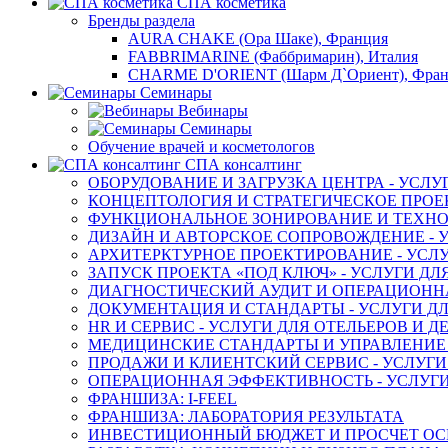
СПА косметика
Бренды раздела
AURA CHAKE (Ора Шаке), Франция
FABBRIMARINE (Фаббримарин), Италия
CHARME D'ORIENT (Шарм Д`Ориент), Фра
Семинары
Вебинары
Семинары
Обучение врачей и косметологов
СПА консалтинг
ОБОРУДОВАНИЕ И ЗАГРУЗКА ЦЕНТРА - УСЛУ
КОНЦЕПТОЛОГИЯ И СТРАТЕГИЧЕСКОЕ ПРОЕК
ФУНКЦИОНАЛЬНОЕ ЗОНИРОВАНИЕ И ТЕХНОЛ
ДИЗАЙН И АВТОРСКОЕ СОПРОВОЖДЕНИЕ - У
АРХИТЕРКТУРНОЕ ПРОЕКТИРОВАНИЕ - УСЛУ
ЗАПУСК ПРОЕКТА «ПОД КЛЮЧ» - УСЛУГИ ДЛ
ДИАГНОСТИЧЕСКИЙ АУДИТ И ОПЕРАЦИОННАЯ
ДОКУМЕНТАЦИЯ И СТАНДАРТЫ - УСЛУГИ ДЛ
HR И СЕРВИС - УСЛУГИ ДЛЯ ОТЕЛЬЕРОВ И 
МЕДИЦИНСКИЕ СТАНДАРТЫ И УПРАВЛЕНИЕ -
ПРОДАЖИ И КЛИЕНТСКИЙ СЕРВИС - УСЛУГИ
ОПЕРАЦИОННАЯ ЭФФЕКТИВНОСТЬ - УСЛУГИ
ФРАНШИЗА: I-FEEL
ФРАНШИЗА: ЛАБОРАТОРИЯ РЕЗУЛЬТАТА
ИНВЕСТИЦИОННЫЙ БЮДЖЕТ И ПРОСЧЕТ О