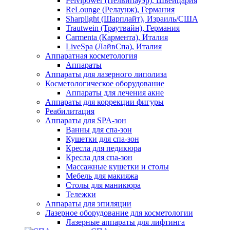
Pelvipower (Пелвипауэр), Швейцария
ReLounge (Релаунж), Германия
Sharplight (Шарплайт), Израиль/США
Trautwein (Траутвайн), Германия
Carmenta (Кармента), Италия
LiveSpa (ЛайвСпа), Италия
Аппаратная косметология
Аппараты
Аппараты для лазерного липолиза
Косметологическое оборудование
Аппараты для лечения акне
Аппараты для коррекции фигуры
Реабилитация
Аппараты для SPA-зон
Ванны для спа-зон
Кушетки для спа-зон
Кресла для педикюра
Кресла для спа-зон
Массажные кушетки и столы
Мебель для макияжа
Столы для маникюра
Тележки
Аппараты для эпиляции
Лазерное оборудование для косметологии
Лазерные аппараты для лифтинга