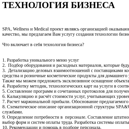
ТЕХНОЛОГИЯ БИЗНЕСА
SPA, Wellness и Medical проект являясь организацией оказыва
качество, мы предлагаем Вам услугу создания технологии бизне
Что включает в себя технология бизнеса?
1. Разработка уникального меню услуг
2. Подбор оборудования и расходных материалов, которые буд
3. Детализацию деловых взаимоотношений с поставщиками кос
средства и розничные косметические продукты для домашнего 
Также мы можем предложить эксклюзивное оснащение объекта
4. Разработку методик, технологических карт на услуги в соот
5. Составление программ и сочетанных протоколов для получе
6. Калькуляцию и расчёт стоимости услуг, учитывающих урове
7. Расчет маржинальной прибыли. Обоснование предлагаемого
8. Схематическое описание организационной структуры SPA&W
службами.
9. Определение потребности в персонале. Составление штатн
выбор форм и систем оплаты труда. Разработка системы оплат
10. Рекомендации и помощь в подборе персонала.