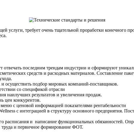
ющей услуги, требует очень тщательной проработки конечного п
са.
ут отвечать последним трендам индустрии и сформируют уникаль
метических средств и расходных материалов. Составление паке
ухода.
 и осуществить подбор мировых компаний-поставщиков.
ветствии со спецификой отрасли
ния наилучших результатов и увеличения продаж.
нь цен конкурентов.
 меню с ценовой информацией показателями рентабельности
ellness c интеграцией в структуру основного предприятия. По
ого расписания и написание функциональных обязанностей. Опр
ы труда и первичное формирование ФОТ.