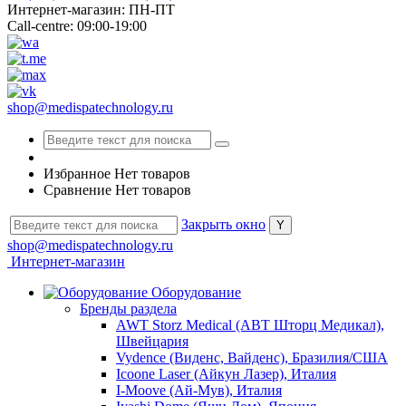
Интернет-магазин: ПН-ПТ
Call-centre: 09:00-19:00
shop@medispatechnology.ru
Избранное
Нет товаров
Сравнение
Нет товаров
Закрыть окно
shop@medispatechnology.ru
Интернет-магазин
Оборудование
Бренды раздела
AWT Storz Medical (АВТ Шторц Медикал),
Швейцария
Vydence (Виденс, Вайденс), Бразилия/США
Icoone Laser (Айкун Лазер), Италия
I-Moove (Ай-Мув), Италия