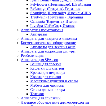
Iyashi Dome (Яши Дом), Япония
Pelvipower (Пелвипауэр), Швейцария
ReLounge (Релаунж), Германия
Sharplight (Шарплайт), Израиль/США
Trautwein (Траутвайн), Германия
Carmenta (Кармента), Италия
LiveSpa (ЛайвСпа), Италия
Аппаратная косметология
Аппараты
Аппараты для лазерного липолиза
Косметологическое оборудование
Аппараты для лечения акне
Аппараты для коррекции фигуры
Реабилитация
Аппараты для SPA-зон
Ванны для спа-зон
Кушетки для спа-зон
Кресла для педикюра
Кресла для спа-зон
Массажные кушетки и столы
Мебель для макияжа
Столы для маникюра
Тележки
Аппараты для эпиляции
Лазерное оборудование для косметологии