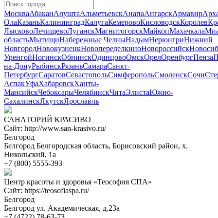
Москва
Абакан
Алушта
Альметьевск
Анапа
Ангарск
Армавир
Арха
Ола
Казань
Калининград
Калуга
Кемерово
Кисловодск
Королев
Кр
Лысково
Лечищево
Луганск
Магнитогорск
Майкоп
Махачкала
Миа
область
Мытищи
Набережные Челны
Надым
Нерюнгри
Нижний
Новгород
Новокузнецк
Новопеределкино
Новороссийск
Новосиб
Уренгой
Ногинск
Обнинск
Одинцово
Омск
Орел
Оренбург
Пенза
П
на-Дону
Рыбинск
Рязань
Самара
Санкт-
Петербург
Саратов
Севастополь
Симферополь
Смоленск
Сочи
Сте
Аспак
Уфа
Хабаровск
Ханты-
Мансийск
Чебоксары
Челябинск
Чита
Элиста
Южно-
Сахалинск
Якутск
Ярославль
САНАТОРИЙ КРАСИВО
Сайт: http://www.san-krasivo.ru/
Белгород
Белгород Белгородская область, Борисовский район, х.
Никольский, 1а
+7 (800) 5555-393
Центр красоты и здоровья «Теософия СПА»
Сайт: https://teosofiaspa.ru/
Белгород
Белгород ул. Академическая, д.23а
+7 (4722) 78-63-73