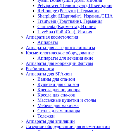
Iyashi Dome (Яши Дом), Япония
Pelvipower (Пелвипауэр), Швейцария
ReLounge (Релаунж), Германия
Sharplight (Шарплайт), Израиль/США
Trautwein (Траутвайн), Германия
Carmenta (Кармента), Италия
LiveSpa (ЛайвСпа), Италия
Аппаратная косметология
Аппараты
Аппараты для лазерного липолиза
Косметологическое оборудование
Аппараты для лечения акне
Аппараты для коррекции фигуры
Реабилитация
Аппараты для SPA-зон
Ванны для спа-зон
Кушетки для спа-зон
Кресла для педикюра
Кресла для спа-зон
Массажные кушетки и столы
Мебель для макияжа
Столы для маникюра
Тележки
Аппараты для эпиляции
Лазерное оборудование для косметологии