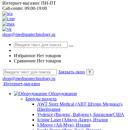
Интернет-магазин: ПН-ПТ
Call-centre: 09:00-19:00
shop@medispatechnology.ru
Избранное
Нет товаров
Сравнение
Нет товаров
Закрыть окно
shop@medispatechnology.ru
Интернет-магазин
Оборудование
Бренды раздела
AWT Storz Medical (АВТ Шторц Медикал),
Швейцария
Vydence (Виденс, Вайденс), Бразилия/США
Icoone Laser (Айкун Лазер), Италия
I-Moove (Ай-Мув), Италия