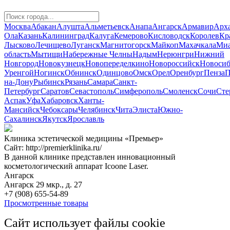
Москва
Абакан
Алушта
Альметьевск
Анапа
Ангарск
Армавир
Арха
Ола
Казань
Калининград
Калуга
Кемерово
Кисловодск
Королев
Кр
Лысково
Лечищево
Луганск
Магнитогорск
Майкоп
Махачкала
Миа
область
Мытищи
Набережные Челны
Надым
Нерюнгри
Нижний
Новгород
Новокузнецк
Новопеределкино
Новороссийск
Новосиб
Уренгой
Ногинск
Обнинск
Одинцово
Омск
Орел
Оренбург
Пенза
П
на-Дону
Рыбинск
Рязань
Самара
Санкт-
Петербург
Саратов
Севастополь
Симферополь
Смоленск
Сочи
Сте
Аспак
Уфа
Хабаровск
Ханты-
Мансийск
Чебоксары
Челябинск
Чита
Элиста
Южно-
Сахалинск
Якутск
Ярославль
Клиника эстетической медицины «Премьер»
Сайт: http://premierklinika.ru/
В данной клинике представлен инновационный
косметологический аппарат Icoone Laser.
Ангарск
Ангарск 29 мкр., д. 27
+7 (908) 655-54-89
Просмотренные товары
Сайт использует файлы cookie