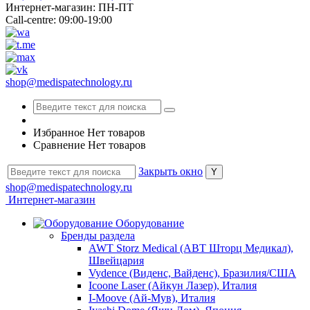
Интернет-магазин: ПН-ПТ
Call-centre: 09:00-19:00
shop@medispatechnology.ru
Избранное
Нет товаров
Сравнение
Нет товаров
Закрыть окно
shop@medispatechnology.ru
Интернет-магазин
Оборудование
Бренды раздела
AWT Storz Medical (АВТ Шторц Медикал),
Швейцария
Vydence (Виденс, Вайденс), Бразилия/США
Icoone Laser (Айкун Лазер), Италия
I-Moove (Ай-Мув), Италия