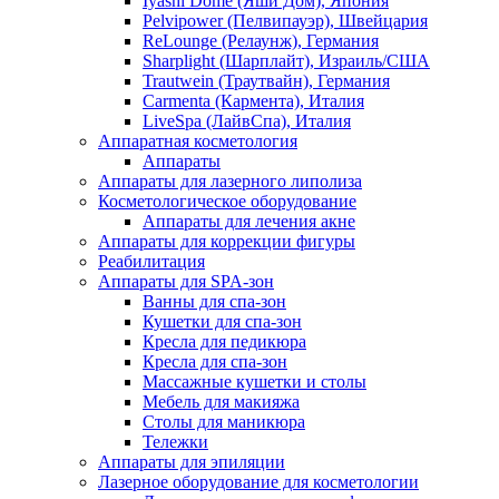
Iyashi Dome (Яши Дом), Япония
Pelvipower (Пелвипауэр), Швейцария
ReLounge (Релаунж), Германия
Sharplight (Шарплайт), Израиль/США
Trautwein (Траутвайн), Германия
Carmenta (Кармента), Италия
LiveSpa (ЛайвСпа), Италия
Аппаратная косметология
Аппараты
Аппараты для лазерного липолиза
Косметологическое оборудование
Аппараты для лечения акне
Аппараты для коррекции фигуры
Реабилитация
Аппараты для SPA-зон
Ванны для спа-зон
Кушетки для спа-зон
Кресла для педикюра
Кресла для спа-зон
Массажные кушетки и столы
Мебель для макияжа
Столы для маникюра
Тележки
Аппараты для эпиляции
Лазерное оборудование для косметологии