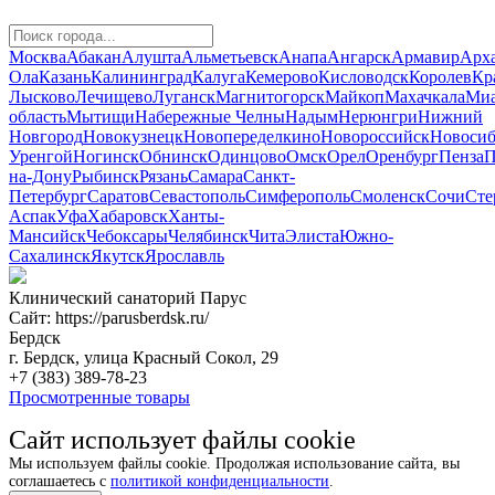
Москва
Абакан
Алушта
Альметьевск
Анапа
Ангарск
Армавир
Арха
Ола
Казань
Калининград
Калуга
Кемерово
Кисловодск
Королев
Кр
Лысково
Лечищево
Луганск
Магнитогорск
Майкоп
Махачкала
Миа
область
Мытищи
Набережные Челны
Надым
Нерюнгри
Нижний
Новгород
Новокузнецк
Новопеределкино
Новороссийск
Новосиб
Уренгой
Ногинск
Обнинск
Одинцово
Омск
Орел
Оренбург
Пенза
П
на-Дону
Рыбинск
Рязань
Самара
Санкт-
Петербург
Саратов
Севастополь
Симферополь
Смоленск
Сочи
Сте
Аспак
Уфа
Хабаровск
Ханты-
Мансийск
Чебоксары
Челябинск
Чита
Элиста
Южно-
Сахалинск
Якутск
Ярославль
Клинический санаторий Парус
Сайт: https://parusberdsk.ru/
Бердск
г. Бердск, улица Красный Сокол, 29
+7 (383) 389-78-23
Просмотренные товары
Сайт использует файлы cookie
Мы используем файлы cookie. Продолжая использование сайта, вы
соглашаетесь с
политикой конфиденциальности
.