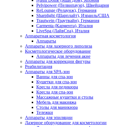
Iyashi Dome (Яши Дом), Япония
Pelvipower (Пелвипауэр), Швейцария
ReLounge (Релаунж), Германия
Sharplight (Шарплайт), Израиль/США
Trautwein (Траутвайн), Германия
Carmenta (Кармента), Италия
LiveSpa (ЛайвСпа), Италия
Аппаратная косметология
Аппараты
Аппараты для лазерного липолиза
Косметологическое оборудование
Аппараты для лечения акне
Аппараты для коррекции фигуры
Реабилитация
Аппараты для SPA-зон
Ванны для спа-зон
Кушетки для спа-зон
Кресла для педикюра
Кресла для спа-зон
Массажные кушетки и столы
Мебель для макияжа
Столы для маникюра
Тележки
Аппараты для эпиляции
Лазерное оборудование для косметологии