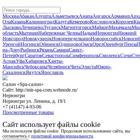
Москва
Абакан
Алушта
Альметьевск
Анапа
Ангарск
Армавир
Арха
Ола
Казань
Калининград
Калуга
Кемерово
Кисловодск
Королев
Кр
Лысково
Лечищево
Луганск
Магнитогорск
Майкоп
Махачкала
Миа
область
Мытищи
Набережные Челны
Надым
Нерюнгри
Нижний
Новгород
Новокузнецк
Новопеределкино
Новороссийск
Новосиб
Уренгой
Ногинск
Обнинск
Одинцово
Омск
Орел
Оренбург
Пенза
П
на-Дону
Рыбинск
Рязань
Самара
Санкт-
Петербург
Саратов
Севастополь
Симферополь
Смоленск
Сочи
Сте
Аспак
Уфа
Хабаровск
Ханты-
Мансийск
Чебоксары
Челябинск
Чита
Элиста
Южно-
Сахалинск
Якутск
Ярославль
Салон «Spa-салон»
Сайт: http://mir-spa-com.webnode.ru/
Нерюнгри
Нерюнгри ул. Ленина, д. 19/1
+7 (41147) 4-93-06
Просмотренные товары
Сайт использует файлы cookie
Мы используем файлы cookie. Продолжая использование сайта, вы
соглашаетесь с
политикой конфиденциальности
.