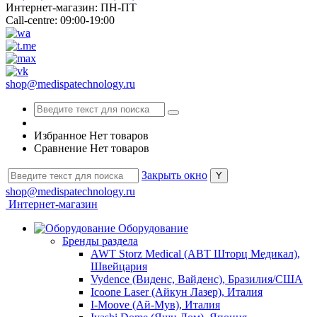
Интернет-магазин: ПН-ПТ
Call-centre: 09:00-19:00
shop@medispatechnology.ru
Избранное
Нет товаров
Сравнение
Нет товаров
Закрыть окно
shop@medispatechnology.ru
Интернет-магазин
Оборудование
Бренды раздела
AWT Storz Medical (АВТ Шторц Медикал),
Швейцария
Vydence (Виденс, Вайденс), Бразилия/США
Icoone Laser (Айкун Лазер), Италия
I-Moove (Ай-Мув), Италия