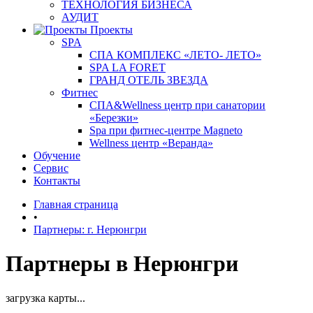
ТЕХНОЛОГИЯ БИЗНЕСА
АУДИТ
Проекты
SPA
СПА КОМПЛЕКС «ЛЕТО- ЛЕТО»
SPA LA FORET
ГРАНД ОТЕЛЬ ЗВЕЗДА
Фитнес
СПА&Wellness центр при санатории
«Березки»
Spa при фитнес-центре Magneto
Wellness центр «Веранда»
Обучение
Сервис
Контакты
Главная страница
•
Партнеры: г. Нерюнгри
Партнеры в Нерюнгри
загрузка карты...