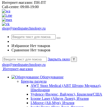
Интернет-магазин: ПН-ПТ
Call-centre: 09:00-19:00
shop@medispatechnology.ru
Избранное
Нет товаров
Сравнение
Нет товаров
Закрыть окно
shop@medispatechnology.ru
Интернет-магазин
Оборудование
Бренды раздела
AWT Storz Medical (АВТ Шторц Медикал),
Швейцария
Vydence (Виденс, Вайденс), Бразилия/США
Icoone Laser (Айкун Лазер), Италия
I-Moove (Ай-Мув), Италия