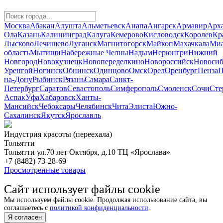
Москва
Абакан
Алушта
Альметьевск
Анапа
Ангарск
Армавир
Арха
Ола
Казань
Калининград
Калуга
Кемерово
Кисловодск
Королев
Кр
Лысково
Лечищево
Луганск
Магнитогорск
Майкоп
Махачкала
Миа
область
Мытищи
Набережные Челны
Надым
Нерюнгри
Нижний
Новгород
Новокузнецк
Новопеределкино
Новороссийск
Новосиб
Уренгой
Ногинск
Обнинск
Одинцово
Омск
Орел
Оренбург
Пенза
П
на-Дону
Рыбинск
Рязань
Самара
Санкт-
Петербург
Саратов
Севастополь
Симферополь
Смоленск
Сочи
Сте
Аспак
Уфа
Хабаровск
Ханты-
Мансийск
Чебоксары
Челябинск
Чита
Элиста
Южно-
Сахалинск
Якутск
Ярославль
Индустрия красоты (переехала)
Тольятти
Тольятти ул.70 лет Октября, д.10 ТЦ «Ярослава»
+7 (8482) 73-28-69
Просмотренные товары
Сайт использует файлы cookie
Мы используем файлы cookie. Продолжая использование сайта, вы
соглашаетесь с
политикой конфиденциальности
.
Я согласен