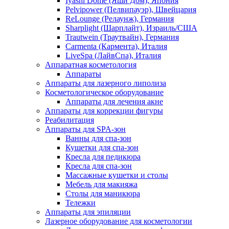
Iyashi Dome (Яши Дом), Япония
Pelvipower (Пелвипауэр), Швейцария
ReLounge (Релаунж), Германия
Sharplight (Шарплайт), Израиль/США
Trautwein (Траутвайн), Германия
Carmenta (Кармента), Италия
LiveSpa (ЛайвСпа), Италия
Аппаратная косметология
Аппараты
Аппараты для лазерного липолиза
Косметологическое оборудование
Аппараты для лечения акне
Аппараты для коррекции фигуры
Реабилитация
Аппараты для SPA-зон
Ванны для спа-зон
Кушетки для спа-зон
Кресла для педикюра
Кресла для спа-зон
Массажные кушетки и столы
Мебель для макияжа
Столы для маникюра
Тележки
Аппараты для эпиляции
Лазерное оборудование для косметологии