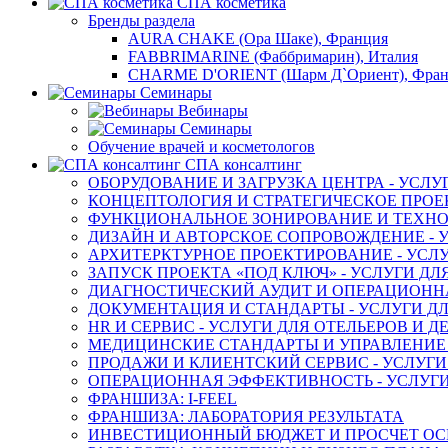
СПА косметика
Бренды раздела
AURA CHAKE (Ора Шаке), Франция
FABBRIMARINE (Фаббримарин), Италия
CHARME D'ORIENT (Шарм Д`Ориент), Фра
Семинары
Вебинары
Семинары
Обучение врачей и косметологов
СПА консалтинг
ОБОРУДОВАНИЕ И ЗАГРУЗКА ЦЕНТРА - УСЛУ
КОНЦЕПТОЛОГИЯ И СТРАТЕГИЧЕСКОЕ ПРОЕК
ФУНКЦИОНАЛЬНОЕ ЗОНИРОВАНИЕ И ТЕХНОЛ
ДИЗАЙН И АВТОРСКОЕ СОПРОВОЖДЕНИЕ - У
АРХИТЕРКТУРНОЕ ПРОЕКТИРОВАНИЕ - УСЛУ
ЗАПУСК ПРОЕКТА «ПОД КЛЮЧ» - УСЛУГИ ДЛ
ДИАГНОСТИЧЕСКИЙ АУДИТ И ОПЕРАЦИОННАЯ
ДОКУМЕНТАЦИЯ И СТАНДАРТЫ - УСЛУГИ ДЛ
HR И СЕРВИС - УСЛУГИ ДЛЯ ОТЕЛЬЕРОВ И 
МЕДИЦИНСКИЕ СТАНДАРТЫ И УПРАВЛЕНИЕ -
ПРОДАЖИ И КЛИЕНТСКИЙ СЕРВИС - УСЛУГИ
ОПЕРАЦИОННАЯ ЭФФЕКТИВНОСТЬ - УСЛУГИ
ФРАНШИЗА: I-FEEL
ФРАНШИЗА: ЛАБОРАТОРИЯ РЕЗУЛЬТАТА
ИНВЕСТИЦИОННЫЙ БЮДЖЕТ И ПРОСЧЕТ О