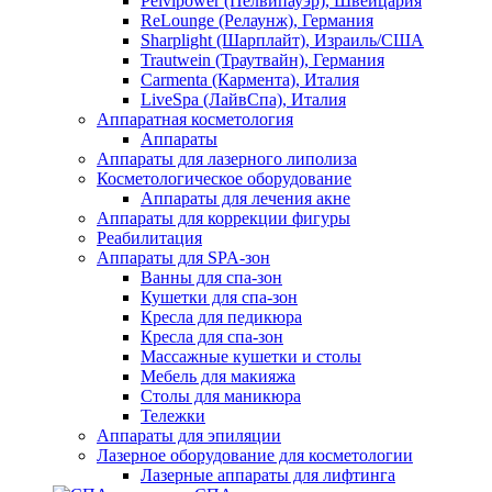
Pelvipower (Пелвипауэр), Швейцария
ReLounge (Релаунж), Германия
Sharplight (Шарплайт), Израиль/США
Trautwein (Траутвайн), Германия
Carmenta (Кармента), Италия
LiveSpa (ЛайвСпа), Италия
Аппаратная косметология
Аппараты
Аппараты для лазерного липолиза
Косметологическое оборудование
Аппараты для лечения акне
Аппараты для коррекции фигуры
Реабилитация
Аппараты для SPA-зон
Ванны для спа-зон
Кушетки для спа-зон
Кресла для педикюра
Кресла для спа-зон
Массажные кушетки и столы
Мебель для макияжа
Столы для маникюра
Тележки
Аппараты для эпиляции
Лазерное оборудование для косметологии
Лазерные аппараты для лифтинга