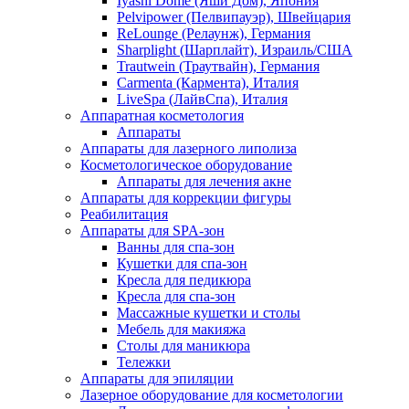
Iyashi Dome (Яши Дом), Япония
Pelvipower (Пелвипауэр), Швейцария
ReLounge (Релаунж), Германия
Sharplight (Шарплайт), Израиль/США
Trautwein (Траутвайн), Германия
Carmenta (Кармента), Италия
LiveSpa (ЛайвСпа), Италия
Аппаратная косметология
Аппараты
Аппараты для лазерного липолиза
Косметологическое оборудование
Аппараты для лечения акне
Аппараты для коррекции фигуры
Реабилитация
Аппараты для SPA-зон
Ванны для спа-зон
Кушетки для спа-зон
Кресла для педикюра
Кресла для спа-зон
Массажные кушетки и столы
Мебель для макияжа
Столы для маникюра
Тележки
Аппараты для эпиляции
Лазерное оборудование для косметологии