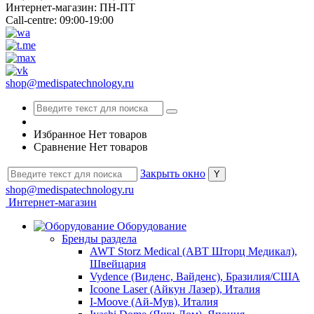
Интернет-магазин: ПН-ПТ
Call-centre: 09:00-19:00
shop@medispatechnology.ru
Избранное
Нет товаров
Сравнение
Нет товаров
Закрыть окно
shop@medispatechnology.ru
Интернет-магазин
Оборудование
Бренды раздела
AWT Storz Medical (АВТ Шторц Медикал),
Швейцария
Vydence (Виденс, Вайденс), Бразилия/США
Icoone Laser (Айкун Лазер), Италия
I-Moove (Ай-Мув), Италия