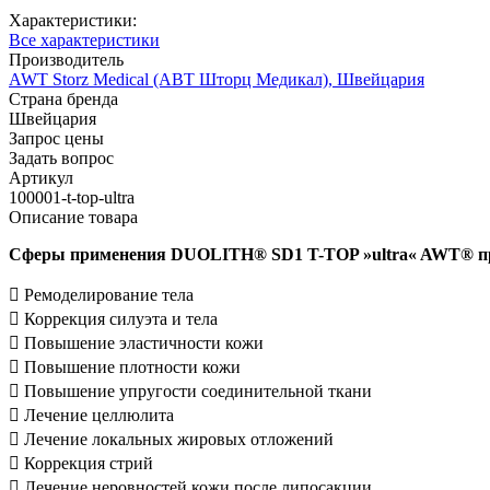
Характеристики:
Все характеристики
Производитель
AWT Storz Medical (АВТ Шторц Медикал), Швейцария
Страна бренда
Швейцария
Запрос цены
Задать вопрос
Артикул
100001-t-top-ultra
Описание товара
Сферы применения DUOLITH® SD1 T-TOP »ultra« AWT® при
 Ремоделирование тела
 Коррекция силуэта и тела
 Повышение эластичности кожи
 Повышение плотности кожи
 Повышение упругости соединительной ткани
 Лечение целлюлита
 Лечение локальных жировых отложений
 Коррекция стрий
 Лечение неровностей кожи после липосакции