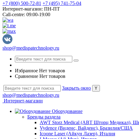
+7 (800) 500-72-81
+7 (495) 741-75-04
Интернет-магазин: ПН-ПТ
Call-centre: 09:00-19:00
shop@medispatechnology.ru
Избранное
Нет товаров
Сравнение
Нет товаров
Закрыть окно
shop@medispatechnology.ru
Интернет-магазин
Оборудование
Бренды раздела
AWT Storz Medical (АВТ Шторц Медикал), Ш
Vydence (Виденс, Вайденс), Бразилия/США
Icoone Laser (Айкун Лазер), Италия