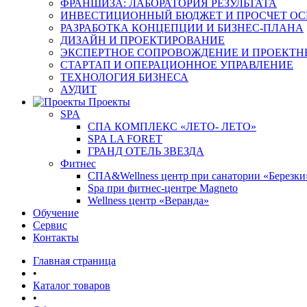
ФРАНШИЗА: ЛАБОРАТОРИЯ РЕЗУЛЬТАТА
ИНВЕСТИЦИОННЫЙ БЮДЖЕТ И ПРОСЧЕТ О
РАЗРАБОТКА КОНЦЕПЦИИ И БИЗНЕС-ПЛАНА
ДИЗАЙН И ПРОЕКТИРОВАНИЕ
ЭКСПЕРТНОЕ СОПРОВОЖДЕНИЕ И ПРОЕКТН
СТАРТАП И ОПЕРАЦИОННОЕ УПРАВЛЕНИЕ
ТЕХНОЛОГИЯ БИЗНЕСА
АУДИТ
Проекты
SPA
СПА КОМПЛЕКС «ЛЕТО- ЛЕТО»
SPA LA FORET
ГРАНД ОТЕЛЬ ЗВЕЗДА
Фитнес
СПА&Wellness центр при санатории «Березки
Spa при фитнес-центре Magneto
Wellness центр «Веранда»
Обучение
Сервис
Контакты
Главная страница
•
Каталог товаров
•