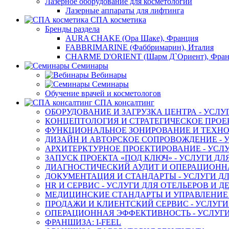
Лазерное оборудование для косметологии
Лазерные аппараты для лифтинга
СПА косметика
Бренды раздела
AURA CHAKE (Ора Шаке), Франция
FABBRIMARINE (Фаббримарин), Италия
CHARME D'ORIENT (Шарм Д`Ориент), Фра
Семинары
Вебинары
Семинары
Обучение врачей и косметологов
СПА консалтинг
ОБОРУДОВАНИЕ И ЗАГРУЗКА ЦЕНТРА - УСЛУ
КОНЦЕПТОЛОГИЯ И СТРАТЕГИЧЕСКОЕ ПРОЕК
ФУНКЦИОНАЛЬНОЕ ЗОНИРОВАНИЕ И ТЕХНОЛ
ДИЗАЙН И АВТОРСКОЕ СОПРОВОЖДЕНИЕ - У
АРХИТЕРКТУРНОЕ ПРОЕКТИРОВАНИЕ - УСЛУ
ЗАПУСК ПРОЕКТА «ПОД КЛЮЧ» - УСЛУГИ ДЛ
ДИАГНОСТИЧЕСКИЙ АУДИТ И ОПЕРАЦИОННАЯ
ДОКУМЕНТАЦИЯ И СТАНДАРТЫ - УСЛУГИ ДЛ
HR И СЕРВИС - УСЛУГИ ДЛЯ ОТЕЛЬЕРОВ И 
МЕДИЦИНСКИЕ СТАНДАРТЫ И УПРАВЛЕНИЕ -
ПРОДАЖИ И КЛИЕНТСКИЙ СЕРВИС - УСЛУГИ
ОПЕРАЦИОННАЯ ЭФФЕКТИВНОСТЬ - УСЛУГИ
ФРАНШИЗА: I-FEEL