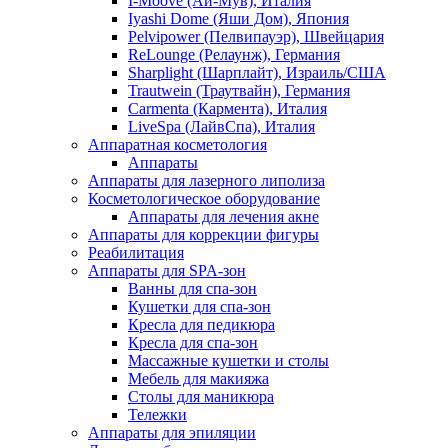
I-Moove (Ай-Мув), Италия
Iyashi Dome (Яши Дом), Япония
Pelvipower (Пелвипауэр), Швейцария
ReLounge (Релаунж), Германия
Sharplight (Шарплайт), Израиль/США
Trautwein (Траутвайн), Германия
Carmenta (Кармента), Италия
LiveSpa (ЛайвСпа), Италия
Аппаратная косметология
Аппараты
Аппараты для лазерного липолиза
Косметологическое оборудование
Аппараты для лечения акне
Аппараты для коррекции фигуры
Реабилитация
Аппараты для SPA-зон
Ванны для спа-зон
Кушетки для спа-зон
Кресла для педикюра
Кресла для спа-зон
Массажные кушетки и столы
Мебель для макияжа
Столы для маникюра
Тележки
Аппараты для эпиляции