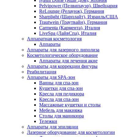
Iyashi Dome (Яши Дом), Япония
Pelvipower (Пелвипауэр), Швейцария
ReLounge (Релаунж), Германия
Sharplight (Шарплайт), Израиль/США
Trautwein (Траутвайн), Германия
Carmenta (Кармента), Италия
LiveSpa (ЛайвСпа), Италия
Аппаратная косметология
Аппараты
Аппараты для лазерного липолиза
Косметологическое оборудование
Аппараты для лечения акне
Аппараты для коррекции фигуры
Реабилитация
Аппараты для SPA-зон
Ванны для спа-зон
Кушетки для спа-зон
Кресла для педикюра
Кресла для спа-зон
Массажные кушетки и столы
Мебель для макияжа
Столы для маникюра
Тележки
Аппараты для эпиляции
Лазерное оборудование для косметологии