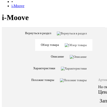
•
i-Moove
i-Moove
Вернуться в раздел
Обзор товара
Описание
Описани
Характеристики
товара:
i-
Артик
Похожие товары
Moove
На ск
–
это
Цен
новое
“Измерени
Зап
красоты
тела”,