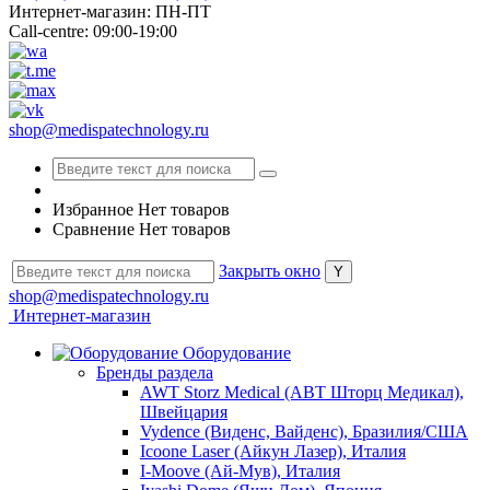
Интернет-магазин: ПН-ПТ
Call-centre: 09:00-19:00
shop@medispatechnology.ru
Избранное
Нет товаров
Сравнение
Нет товаров
Закрыть окно
shop@medispatechnology.ru
Интернет-магазин
Оборудование
Бренды раздела
AWT Storz Medical (АВТ Шторц Медикал),
Швейцария
Vydence (Виденс, Вайденс), Бразилия/США
Icoone Laser (Айкун Лазер), Италия
I-Moove (Ай-Мув), Италия