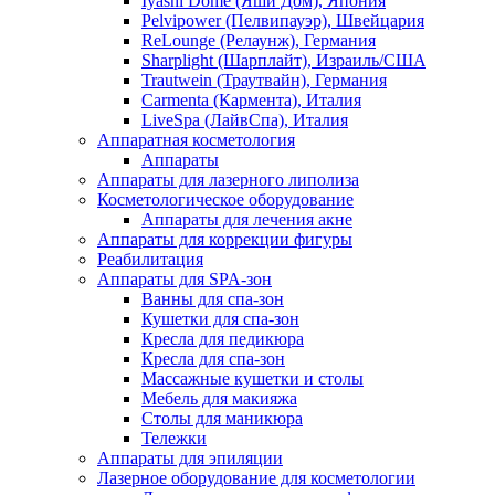
Iyashi Dome (Яши Дом), Япония
Pelvipower (Пелвипауэр), Швейцария
ReLounge (Релаунж), Германия
Sharplight (Шарплайт), Израиль/США
Trautwein (Траутвайн), Германия
Carmenta (Кармента), Италия
LiveSpa (ЛайвСпа), Италия
Аппаратная косметология
Аппараты
Аппараты для лазерного липолиза
Косметологическое оборудование
Аппараты для лечения акне
Аппараты для коррекции фигуры
Реабилитация
Аппараты для SPA-зон
Ванны для спа-зон
Кушетки для спа-зон
Кресла для педикюра
Кресла для спа-зон
Массажные кушетки и столы
Мебель для макияжа
Столы для маникюра
Тележки
Аппараты для эпиляции
Лазерное оборудование для косметологии