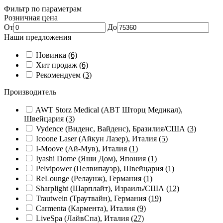
Фильтр по параметрам
Розничная цена
От
До
Наши предложения
Новинка
(6)
Хит продаж
(6)
Рекомендуем
(3)
Производитель
AWT Storz Medical (АВТ Шторц Медикал),
Швейцария
(3)
Vydence (Виденс, Вайденс), Бразилия/США
(3)
Icoone Laser (Айкун Лазер), Италия
(5)
I-Moove (Ай-Мув), Италия
(1)
Iyashi Dome (Яши Дом), Япония
(1)
Pelvipower (Пелвипауэр), Швейцария
(1)
ReLounge (Релаунж), Германия
(1)
Sharplight (Шарплайт), Израиль/США
(12)
Trautwein (Траутвайн), Германия
(19)
Carmenta (Кармента), Италия
(9)
LiveSpa (ЛайвСпа), Италия
(27)