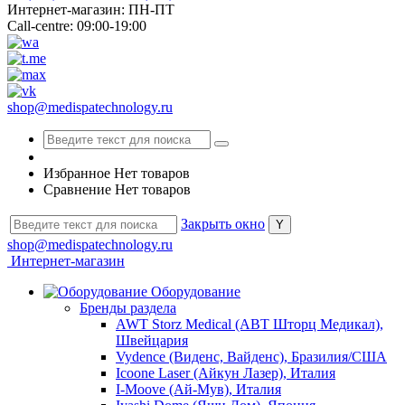
Интернет-магазин: ПН-ПТ
Call-centre: 09:00-19:00
shop@medispatechnology.ru
Избранное
Нет товаров
Сравнение
Нет товаров
Закрыть окно
shop@medispatechnology.ru
Интернет-магазин
Оборудование
Бренды раздела
AWT Storz Medical (АВТ Шторц Медикал),
Швейцария
Vydence (Виденс, Вайденс), Бразилия/США
Icoone Laser (Айкун Лазер), Италия
I-Moove (Ай-Мув), Италия