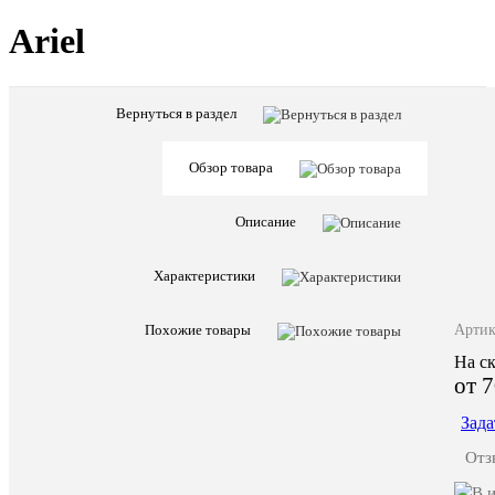
Ariel
Вернуться в раздел
Характе
Все
характ
Страна
Обзор товара
Англия
бренда
Парикма
Назначени
Описание
кресло
Запрос
Задать
цены
вопрос
Характеристики
Артикул
4128
Артик
Похожие товары
На ск
от 7
ОП
ТО
Зада
Отз
Ariel