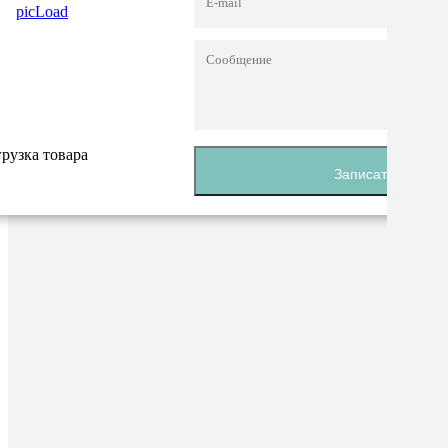
Я
согласен
на
обработ
персона
данных
*
грузка товара
*
Задать в
грузка товара
-
Записаться
обязате
поля
Ваш запрос успешно отправлен
Сообще
отправл
Закрыть окно
Ваше
В ближайшее время Вам перезвонит наш менеджер.
сообщен
успешно
отправле
Закрыть окно
В
ближайш
время
с
Вами
свяжется