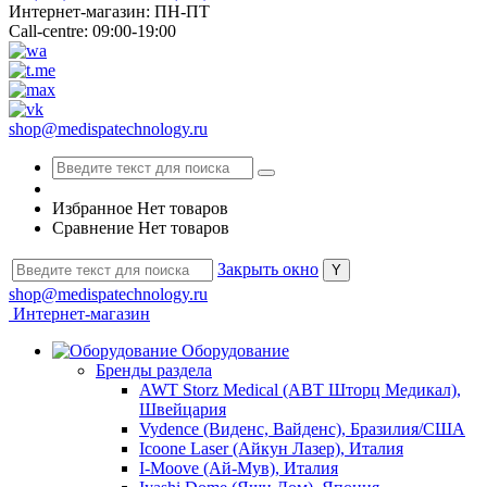
Интернет-магазин: ПН-ПТ
Call-centre: 09:00-19:00
shop@medispatechnology.ru
Избранное
Нет товаров
Сравнение
Нет товаров
Закрыть окно
shop@medispatechnology.ru
Интернет-магазин
Оборудование
Бренды раздела
AWT Storz Medical (АВТ Шторц Медикал),
Швейцария
Vydence (Виденс, Вайденс), Бразилия/США
Icoone Laser (Айкун Лазер), Италия
I-Moove (Ай-Мув), Италия