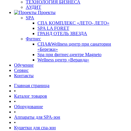
ТЕХНОЛОГИЯ БИЗНЕСА
АУДИТ
Проекты
SPA
СПА КОМПЛЕКС «ЛЕТО- ЛЕТО»
SPA LA FORET
ГРАНД ОТЕЛЬ ЗВЕЗДА
Фитнес
СПА&Wellness центр при санатории
«Березки»
Spa при фитнес-центре Magneto
Wellness центр «Веранда»
Обучение
Сервис
Контакты
Главная страница
•
Каталог товаров
•
Оборудование
•
Аппараты для SPA-зон
•
Кушетки для спа-зон