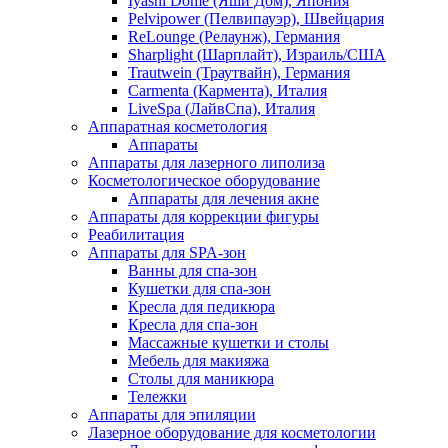
Iyashi Dome (Яши Дом), Япония
Pelvipower (Пелвипауэр), Швейцария
ReLounge (Релаунж), Германия
Sharplight (Шарплайт), Израиль/США
Trautwein (Траутвайн), Германия
Carmenta (Кармента), Италия
LiveSpa (ЛайвСпа), Италия
Аппаратная косметология
Аппараты
Аппараты для лазерного липолиза
Косметологическое оборудование
Аппараты для лечения акне
Аппараты для коррекции фигуры
Реабилитация
Аппараты для SPA-зон
Ванны для спа-зон
Кушетки для спа-зон
Кресла для педикюра
Кресла для спа-зон
Массажные кушетки и столы
Мебель для макияжа
Столы для маникюра
Тележки
Аппараты для эпиляции
Лазерное оборудование для косметологии