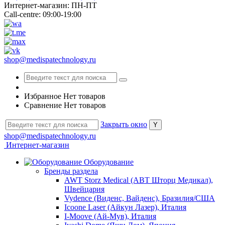
Интернет-магазин: ПН-ПТ
Call-centre: 09:00-19:00
shop@medispatechnology.ru
Избранное
Нет товаров
Сравнение
Нет товаров
Закрыть окно
shop@medispatechnology.ru
Интернет-магазин
Оборудование
Бренды раздела
AWT Storz Medical (АВТ Шторц Медикал),
Швейцария
Vydence (Виденс, Вайденс), Бразилия/США
Icoone Laser (Айкун Лазер), Италия
I-Moove (Ай-Мув), Италия