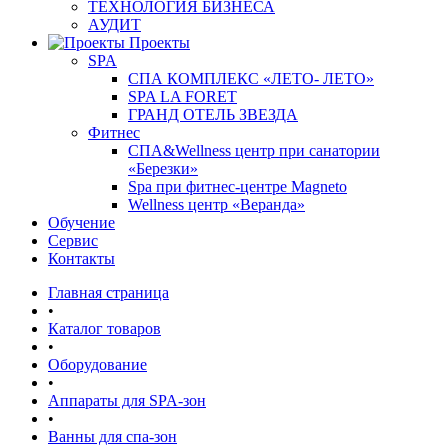
ТЕХНОЛОГИЯ БИЗНЕСА
АУДИТ
Проекты
SPA
СПА КОМПЛЕКС «ЛЕТО- ЛЕТО»
SPA LA FORET
ГРАНД ОТЕЛЬ ЗВЕЗДА
Фитнес
СПА&Wellness центр при санатории
«Березки»
Spa при фитнес-центре Magneto
Wellness центр «Веранда»
Обучение
Сервис
Контакты
Главная страница
•
Каталог товаров
•
Оборудование
•
Аппараты для SPA-зон
•
Ванны для спа-зон