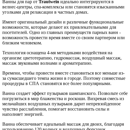
Ванны для пар от
Trautwein
идеально интегрируются в
велнес-центры, спа-комплексы или становятся изысканными
уголками для релаксации в частных домах.
Имеют оригинальный дизайн и различные функциональные
возможности, которые делают их привлекательными для
посетителей. Одно из главных преимуществ парных ванн -
возможность провести время вместе со своим партнером или
близким человеком.
Технология оснащена 4-мя методиками воздействия на
организм: цветотерапию, гидромассаж, воздушный массаж,
массаж звуковыми волнами и ароматерапию.
Времени, чтобы провести вместе становиться все меньше из-
за сумасшедшего темпа жизни в городе. Поэтому совместные
процедуры в СПА становятся все более популярными.
Ванна создает эффект пузырьков шампанского. Позвольте себе
погрузиться в мир блаженства и роскоши. Вихревая смесь из
мельчайших воздушных пузырьков дарит непревзойденное
чувство расслабления, помогает восстановить силы и
наполняет энергией.
Ванна обеспечивает идеальный массаж для двоих, благодаря
использованию 120 водных и воздушных форсунок.