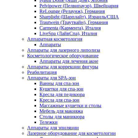
Iyashi Dome (Яши Дом), Япония
Pelvipower (Пелвипауэр), Швейцария
ReLounge (Релаунж), Германия
Sharplight (Шарплайт), Израиль/США
Trautwein (Траутвайн), Германия
Carmenta (Кармента), Италия
LiveSpa (ЛайвСпа), Италия
Аппаратная косметология
Аппараты
Аппараты для лазерного липолиза
Косметологическое оборудование
Аппараты для лечения акне
Аппараты для коррекции фигуры
Реабилитация
Аппараты для SPA-зон
Ванны для спа-зон
Кушетки для спа-зон
Кресла для педикюра
Кресла для спа-зон
Массажные кушетки и столы
Мебель для макияжа
Столы для маникюра
Тележки
Аппараты для эпиляции
Лазерное оборудование для косметологии