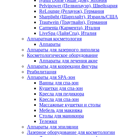
Iyashi Dome (Яши Дом), Япония
Pelvipower (Пелвипауэр), Швейцария
ReLounge (Релаунж), Германия
Sharplight (Шарплайт), Израиль/США
Trautwein (Траутвайн), Германия
Carmenta (Кармента), Италия
LiveSpa (ЛайвСпа), Италия
Аппаратная косметология
Аппараты
Аппараты для лазерного липолиза
Косметологическое оборудование
Аппараты для лечения акне
Аппараты для коррекции фигуры
Реабилитация
Аппараты для SPA-зон
Ванны для спа-зон
Кушетки для спа-зон
Кресла для педикюра
Кресла для спа-зон
Массажные кушетки и столы
Мебель для макияжа
Столы для маникюра
Тележки
Аппараты для эпиляции
Лазерное оборудование для косметологии