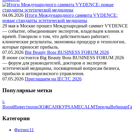
04.06.2026
Итоги Международного саммита VYDENCE:
новые стандарты эстетической медицины
29 мая в Москве прошел Международный саммит VYDENCE
— событие, объединившее экспертов, владельцев клиник и
врачей. Говорили о том, что действительно работает:
клинические результаты, экономика процедур и технологии,
которые приносят прибыль.
07.05.2026
Big Beauty Boss BUSINESS FORUM 2026
В июне состоится Big Beauty Boss BUSINESS FORUM 2026
— форум для руководителей, докторов и экспертов
эстетической медицины, посвященный вопросам бизнеса,
прибыли и антикризисного управления.
07.05.2026
Приглашаем на IECTC 2026
Популярные метки
i-
Boost
Инвестиции
ЗОЖ
САНКУР
SAM
ECALM
Тренды
Вебинар
Га
Категории
Фитнес
11