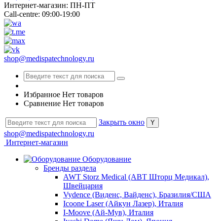
Интернет-магазин: ПН-ПТ
Call-centre: 09:00-19:00
shop@medispatechnology.ru
Избранное
Нет товаров
Сравнение
Нет товаров
Закрыть окно
shop@medispatechnology.ru
Интернет-магазин
Оборудование
Бренды раздела
AWT Storz Medical (АВТ Шторц Медикал),
Швейцария
Vydence (Виденс, Вайденс), Бразилия/США
Icoone Laser (Айкун Лазер), Италия
I-Moove (Ай-Мув), Италия