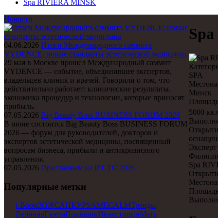
Spa RIVIERA MINSK
Новости
Spa
04.06.2026
Итоги Международного саммита
VYDENCE: новые стандарты эстетической медицины
29 мая в Москве прошел Международный саммит
Категор
VYDENCE — событие, объединившее экспертов,
SPA
владельцев клиник и врачей. Говорили о том, что
Местона
действительно работает: клинические результаты,
Минск
экономика процедур и технологии, которые приносят
Площад
прибыль.
5000 кв.
07.05.2026
Big Beauty Boss BUSINESS FORUM 2026
Выполне
В июне состоится Big Beauty Boss BUSINESS FORUM
Открыти
2026 — форум для руководителей, докторов и
оснащен
экспертов эстетической медицины, посвященный
Эксперт
вопросам бизнеса, прибыли и антикризисного
Филиппо
управления.
Spa RI
07.05.2026
Приглашаем на IECTC 2026
Открыти
Местона
Популярные метки
Площадь:
Выполня
i-Boost
ЗОЖ
САНКУР
SAM
ECALM
Тренды
Вебинар
Газета
Праздник
Инвестиции
Мать