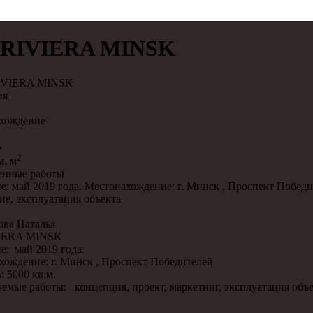
 RIVIERA MINSK
ия
хождение
ь
2
м. м
нные работы
е: май 2019 года. Местонахождение: г. Минск , Проспект Побед
ие, эксплуатация объекта
ва Наталья
VIERA MINSK
е: май 2019 года.
хождение: г. Минск , Проспект Победителей
 5000 кв.м.
емые работы: концепция, проект, маркетинг, эксплуатация объ