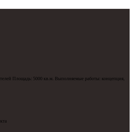
ителей Площадь: 5000 кв.м. Выполняемые работы: концепция,
екта