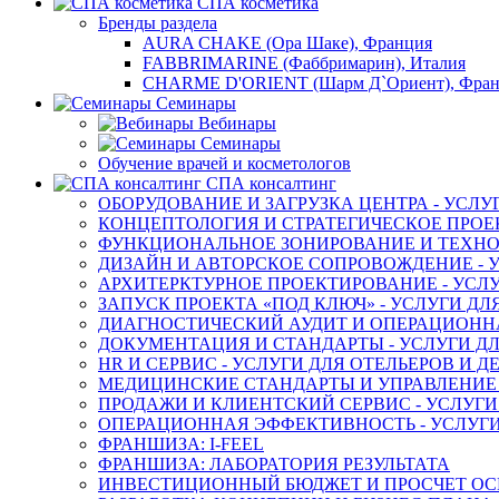
СПА косметика
Бренды раздела
AURA CHAKE (Ора Шаке), Франция
FABBRIMARINE (Фаббримарин), Италия
CHARME D'ORIENT (Шарм Д`Ориент), Фра
Семинары
Вебинары
Семинары
Обучение врачей и косметологов
СПА консалтинг
ОБОРУДОВАНИЕ И ЗАГРУЗКА ЦЕНТРА - УСЛУ
КОНЦЕПТОЛОГИЯ И СТРАТЕГИЧЕСКОЕ ПРОЕК
ФУНКЦИОНАЛЬНОЕ ЗОНИРОВАНИЕ И ТЕХНОЛ
ДИЗАЙН И АВТОРСКОЕ СОПРОВОЖДЕНИЕ - У
АРХИТЕРКТУРНОЕ ПРОЕКТИРОВАНИЕ - УСЛУ
ЗАПУСК ПРОЕКТА «ПОД КЛЮЧ» - УСЛУГИ ДЛ
ДИАГНОСТИЧЕСКИЙ АУДИТ И ОПЕРАЦИОННАЯ
ДОКУМЕНТАЦИЯ И СТАНДАРТЫ - УСЛУГИ ДЛ
HR И СЕРВИС - УСЛУГИ ДЛЯ ОТЕЛЬЕРОВ И 
МЕДИЦИНСКИЕ СТАНДАРТЫ И УПРАВЛЕНИЕ -
ПРОДАЖИ И КЛИЕНТСКИЙ СЕРВИС - УСЛУГИ
ОПЕРАЦИОННАЯ ЭФФЕКТИВНОСТЬ - УСЛУГИ
ФРАНШИЗА: I-FEEL
ФРАНШИЗА: ЛАБОРАТОРИЯ РЕЗУЛЬТАТА
ИНВЕСТИЦИОННЫЙ БЮДЖЕТ И ПРОСЧЕТ О