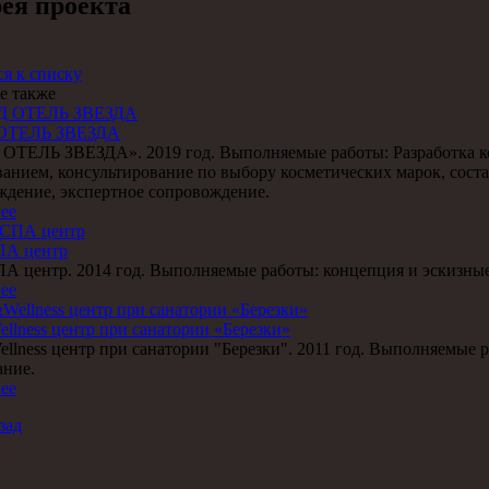
ея проекта
я к списку
е также
ОТЕЛЬ ЗВЕЗДА
ОТЕЛЬ ЗВЕЗДА». 2019 год. Выполняемые работы: Разработка ко
анием, консультирование по выбору косметических марок, соста
ждение, экспертное сопровождение.
ее
ПА центр
А центр. 2014 год. Выполняемые работы: концепция и эскизные 
ее
lness центр при санатории «Березки»
lness центр при санатории "Березки". 2011 год. Выполняемые р
ание.
ее
зад