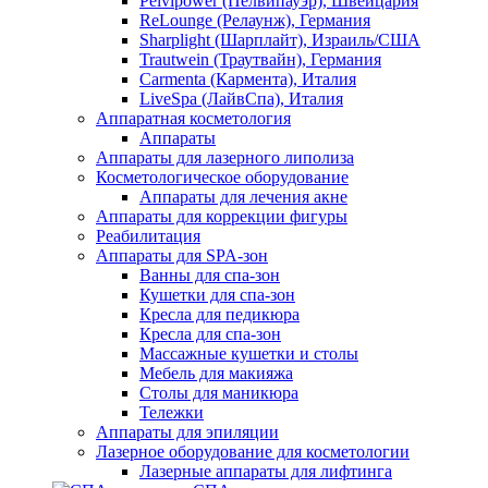
Pelvipower (Пелвипауэр), Швейцария
ReLounge (Релаунж), Германия
Sharplight (Шарплайт), Израиль/США
Trautwein (Траутвайн), Германия
Carmenta (Кармента), Италия
LiveSpa (ЛайвСпа), Италия
Аппаратная косметология
Аппараты
Аппараты для лазерного липолиза
Косметологическое оборудование
Аппараты для лечения акне
Аппараты для коррекции фигуры
Реабилитация
Аппараты для SPA-зон
Ванны для спа-зон
Кушетки для спа-зон
Кресла для педикюра
Кресла для спа-зон
Массажные кушетки и столы
Мебель для макияжа
Столы для маникюра
Тележки
Аппараты для эпиляции
Лазерное оборудование для косметологии
Лазерные аппараты для лифтинга