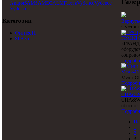
Галер
Акция
SAM
SAM
ECALM
Газета
Vydence
Vydence
Vydence
Категории
Вернутьс
Смотрит
Фитнес
11
ГРАНД 
SPA
36
«ГРАНД 
оборудов
сопрово
Подробн
Меди-С
Меди-СП
Подробн
СПА&Wel
СПА&Wel
обоснов
Подробн
На
1
2
3