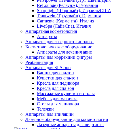
Pelvipower (Пелвипауэр), Швейцария
ReLounge (Релаунж), Германия
Sharplight (Шарплайт), Израиль/США
Trautwein (Траутвайн), Германия
Carmenta (Кармента), Италия
LiveSpa (ЛайвСпа), Италия
Аппаратная косметология
Аппараты
Аппараты для лазерного липолиза
Косметологическое оборудование
Аппараты для лечения акне
Аппараты для коррекции фигуры
Реабилитация
Аппараты для SPA-зон
Ванны для спа-зон
Кушетки для спа-зон
Кресла для педикюра
Кресла для спа-зон
Массажные кушетки и столы
Мебель для макияжа
Столы для маникюра
Тележки
Аппараты для эпиляции
Лазерное оборудование для косметологии
Лазерные аппараты для лифтинга