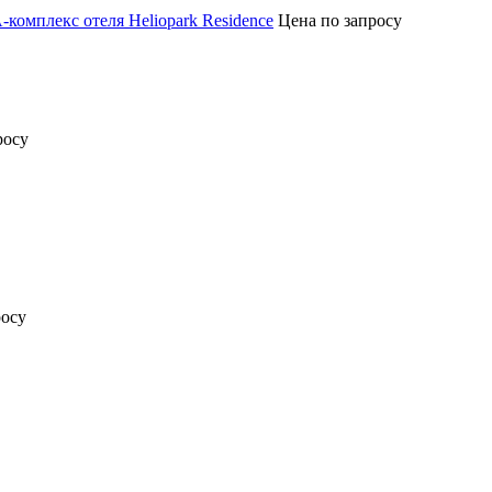
омплекс отеля Heliopark Residence
Цена по запросу
росу
росу