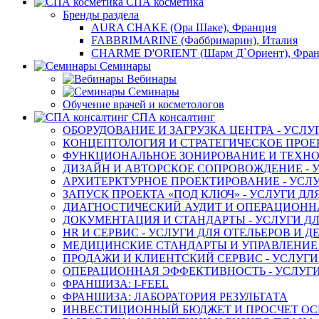
СПА косметика
Бренды раздела
AURA CHAKE (Ора Шаке), Франция
FABBRIMARINE (Фаббримарин), Италия
CHARME D'ORIENT (Шарм Д`Ориент), Фра
Семинары
Вебинары
Семинары
Обучение врачей и косметологов
СПА консалтинг
ОБОРУДОВАНИЕ И ЗАГРУЗКА ЦЕНТРА - УСЛУ
КОНЦЕПТОЛОГИЯ И СТРАТЕГИЧЕСКОЕ ПРОЕК
ФУНКЦИОНАЛЬНОЕ ЗОНИРОВАНИЕ И ТЕХНОЛ
ДИЗАЙН И АВТОРСКОЕ СОПРОВОЖДЕНИЕ - У
АРХИТЕРКТУРНОЕ ПРОЕКТИРОВАНИЕ - УСЛУ
ЗАПУСК ПРОЕКТА «ПОД КЛЮЧ» - УСЛУГИ ДЛ
ДИАГНОСТИЧЕСКИЙ АУДИТ И ОПЕРАЦИОННАЯ
ДОКУМЕНТАЦИЯ И СТАНДАРТЫ - УСЛУГИ ДЛ
HR И СЕРВИС - УСЛУГИ ДЛЯ ОТЕЛЬЕРОВ И 
МЕДИЦИНСКИЕ СТАНДАРТЫ И УПРАВЛЕНИЕ -
ПРОДАЖИ И КЛИЕНТСКИЙ СЕРВИС - УСЛУГИ
ОПЕРАЦИОННАЯ ЭФФЕКТИВНОСТЬ - УСЛУГИ
ФРАНШИЗА: I-FEEL
ФРАНШИЗА: ЛАБОРАТОРИЯ РЕЗУЛЬТАТА
ИНВЕСТИЦИОННЫЙ БЮДЖЕТ И ПРОСЧЕТ О