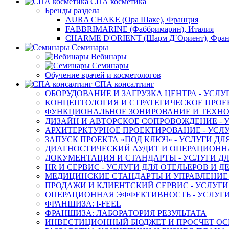
СПА косметика
Бренды раздела
AURA CHAKE (Ора Шаке), Франция
FABBRIMARINE (Фаббримарин), Италия
CHARME D'ORIENT (Шарм Д`Ориент), Фра
Семинары
Вебинары
Семинары
Обучение врачей и косметологов
СПА консалтинг
ОБОРУДОВАНИЕ И ЗАГРУЗКА ЦЕНТРА - УСЛУ
КОНЦЕПТОЛОГИЯ И СТРАТЕГИЧЕСКОЕ ПРОЕК
ФУНКЦИОНАЛЬНОЕ ЗОНИРОВАНИЕ И ТЕХНОЛ
ДИЗАЙН И АВТОРСКОЕ СОПРОВОЖДЕНИЕ - У
АРХИТЕРКТУРНОЕ ПРОЕКТИРОВАНИЕ - УСЛУ
ЗАПУСК ПРОЕКТА «ПОД КЛЮЧ» - УСЛУГИ ДЛ
ДИАГНОСТИЧЕСКИЙ АУДИТ И ОПЕРАЦИОННАЯ
ДОКУМЕНТАЦИЯ И СТАНДАРТЫ - УСЛУГИ ДЛ
HR И СЕРВИС - УСЛУГИ ДЛЯ ОТЕЛЬЕРОВ И 
МЕДИЦИНСКИЕ СТАНДАРТЫ И УПРАВЛЕНИЕ -
ПРОДАЖИ И КЛИЕНТСКИЙ СЕРВИС - УСЛУГИ
ОПЕРАЦИОННАЯ ЭФФЕКТИВНОСТЬ - УСЛУГИ
ФРАНШИЗА: I-FEEL
ФРАНШИЗА: ЛАБОРАТОРИЯ РЕЗУЛЬТАТА
ИНВЕСТИЦИОННЫЙ БЮДЖЕТ И ПРОСЧЕТ О