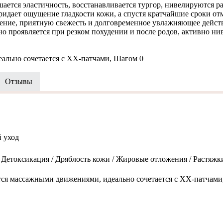
ется эластичность, восстанавливается тургор, нивелируются р
придает ощущение гладкости кожи, а спустя кратчайшие сроки от
сение, приятную свежесть и долговременное увлажняющее дейст
вно проявляется при резком похудении и после родов, активно н
ально сочетается с ХХ-патчами, Шагом 0
Отзывы
 уход
етоксикация / Дряблость кожи / Жировые отложения / Растяжки. 
тся массажными движениями, идеально сочетается с ХХ-патчами