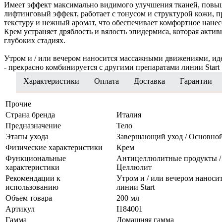
Имеет эффект максимально видимого улучшения тканей, повыша
лифтинговый эффект, работает с тонусом и структурой кожи, 
текстуру и нежный аромат, что обеспечивает комфортное нане
Крем устраняет дряблость и вялость эпидермиса, которая акти
глубоких стадиях.
Утром и / или вечером наносится массажными движениями, иде
- прекрасно комбинируется с другими препаратами линии Start
Характеристики
Оплата
Доставка
Гарантии
Прочие
Страна бренда
Италия
Предназначение
Тело
Этапы ухода
Завершающий уход / Основной
Физические характеристики
Крем
Функциональные
Антицеллюлитные продукты / Д
характеристики
Целлюлит
Рекомендации к
Утром и / или вечером наноси
использованию
линии Start
Объем товара
200 мл
Артикул
I184001
Гамма
Домашняя гамма