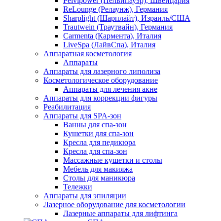
Pelvipower (Пелвипауэр), Швейцария
ReLounge (Релаунж), Германия
Sharplight (Шарплайт), Израиль/США
Trautwein (Траутвайн), Германия
Carmenta (Кармента), Италия
LiveSpa (ЛайвСпа), Италия
Аппаратная косметология
Аппараты
Аппараты для лазерного липолиза
Косметологическое оборудование
Аппараты для лечения акне
Аппараты для коррекции фигуры
Реабилитация
Аппараты для SPA-зон
Ванны для спа-зон
Кушетки для спа-зон
Кресла для педикюра
Кресла для спа-зон
Массажные кушетки и столы
Мебель для макияжа
Столы для маникюра
Тележки
Аппараты для эпиляции
Лазерное оборудование для косметологии
Лазерные аппараты для лифтинга