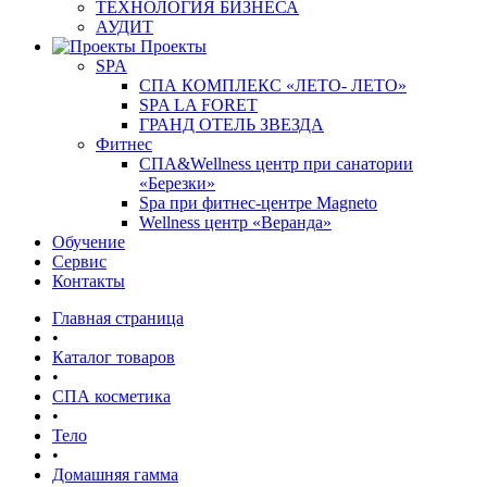
ТЕХНОЛОГИЯ БИЗНЕСА
АУДИТ
Проекты
SPA
СПА КОМПЛЕКС «ЛЕТО- ЛЕТО»
SPA LA FORET
ГРАНД ОТЕЛЬ ЗВЕЗДА
Фитнес
СПА&Wellness центр при санатории
«Березки»
Spa при фитнес-центре Magneto
Wellness центр «Веранда»
Обучение
Сервис
Контакты
Главная страница
•
Каталог товаров
•
СПА косметика
•
Тело
•
Домашняя гамма