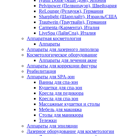
Iyashi Dome (Яши Дом), Япония
Pelvipower (Пелвипауэр), Швейцария
ReLounge (Релаунж), Германия
Sharplight (Шарплайт), Израиль/США
Trautwein (Траутвайн), Германия
Carmenta (Кармента), Италия
LiveSpa (ЛайвСпа), Италия
Аппаратная косметология
Аппараты
Аппараты для лазерного липолиза
Косметологическое оборудование
Аппараты для лечения акне
Аппараты для коррекции фигуры
Реабилитация
Аппараты для SPA-зон
Ванны для спа-зон
Кушетки для спа-зон
Кресла для педикюра
Кресла для спа-зон
Массажные кушетки и столы
Мебель для макияжа
Столы для маникюра
Тележки
Аппараты для эпиляции
Лазерное оборудование для косметологии