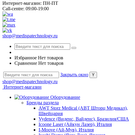
Интернет-магазин: ПН-ПТ
Call-centre: 09:00-19:00
shop@medispatechnology.ru
Избранное
Нет товаров
Сравнение
Нет товаров
Закрыть окно
shop@medispatechnology.ru
Интернет-магазин
Оборудование
Бренды раздела
AWT Storz Medical (АВТ Шторц Медикал),
Швейцария
Vydence (Виденс, Вайденс), Бразилия/США
Icoone Laser (Айкун Лазер), Италия
I-Moove (Ай-Мув), Италия