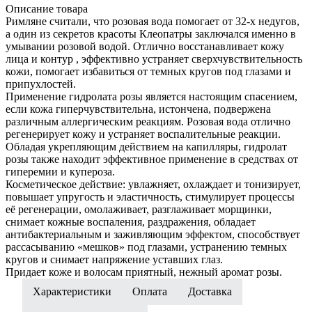
Описание товара
Римляне считали, что розовая вода помогает от 32-х недугов,
а один из секретов красоты Клеопатры заключался именно в
умывании розовой водой. Отлично восстанавливает кожу
лица и контур , эффективно устраняет сверхчувствительность
кожи, помогает избавиться от темных кругов под глазами и
припухлостей.
Применение гидролата розы является настоящим спасением,
если кожа гиперчувствительна, истончена, подвержена
различным аллергическим реакциям. Розовая вода отлично
регенерирует кожу и устраняет воспалительные реакции.
Обладая укрепляющим действием на капилляры, гидролат
розы также находит эффективное применение в средствах от
гиперемии и купероза.
Косметическое действие: увлажняет, охлаждает и тонизирует,
повышает упругость и эластичность, стимулирует процессы
её регенерации, омолаживает, разглаживает морщинки,
снимает кожные воспаления, раздражения, обладает
антибактериальным и заживляющим эффектом, способствует
рассасыванию «мешков» под глазами, устранению темных
кругов и снимает напряжение уставших глаз.
Придает коже и волосам приятный, нежный аромат розы.
Характеристики
Оплата
Доставка