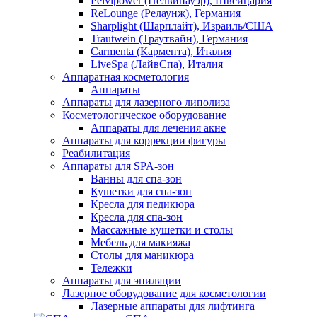
Pelvipower (Пелвипауэр), Швейцария
ReLounge (Релаунж), Германия
Sharplight (Шарплайт), Израиль/США
Trautwein (Траутвайн), Германия
Carmenta (Кармента), Италия
LiveSpa (ЛайвСпа), Италия
Аппаратная косметология
Аппараты
Аппараты для лазерного липолиза
Косметологическое оборудование
Аппараты для лечения акне
Аппараты для коррекции фигуры
Реабилитация
Аппараты для SPA-зон
Ванны для спа-зон
Кушетки для спа-зон
Кресла для педикюра
Кресла для спа-зон
Массажные кушетки и столы
Мебель для макияжа
Столы для маникюра
Тележки
Аппараты для эпиляции
Лазерное оборудование для косметологии
Лазерные аппараты для лифтинга