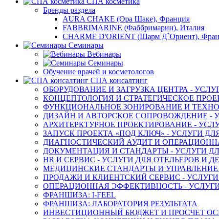
СПА косметика
Бренды раздела
AURA CHAKE (Ора Шаке), Франция
FABBRIMARINE (Фаббримарин), Италия
CHARME D'ORIENT (Шарм Д`Ориент), Фра
Семинары
Вебинары
Семинары
Обучение врачей и косметологов
СПА консалтинг
ОБОРУДОВАНИЕ И ЗАГРУЗКА ЦЕНТРА - УСЛУ
КОНЦЕПТОЛОГИЯ И СТРАТЕГИЧЕСКОЕ ПРОЕК
ФУНКЦИОНАЛЬНОЕ ЗОНИРОВАНИЕ И ТЕХНОЛ
ДИЗАЙН И АВТОРСКОЕ СОПРОВОЖДЕНИЕ - У
АРХИТЕРКТУРНОЕ ПРОЕКТИРОВАНИЕ - УСЛУ
ЗАПУСК ПРОЕКТА «ПОД КЛЮЧ» - УСЛУГИ ДЛ
ДИАГНОСТИЧЕСКИЙ АУДИТ И ОПЕРАЦИОННАЯ
ДОКУМЕНТАЦИЯ И СТАНДАРТЫ - УСЛУГИ ДЛ
HR И СЕРВИС - УСЛУГИ ДЛЯ ОТЕЛЬЕРОВ И 
МЕДИЦИНСКИЕ СТАНДАРТЫ И УПРАВЛЕНИЕ -
ПРОДАЖИ И КЛИЕНТСКИЙ СЕРВИС - УСЛУГИ
ОПЕРАЦИОННАЯ ЭФФЕКТИВНОСТЬ - УСЛУГИ
ФРАНШИЗА: I-FEEL
ФРАНШИЗА: ЛАБОРАТОРИЯ РЕЗУЛЬТАТА
ИНВЕСТИЦИОННЫЙ БЮДЖЕТ И ПРОСЧЕТ О