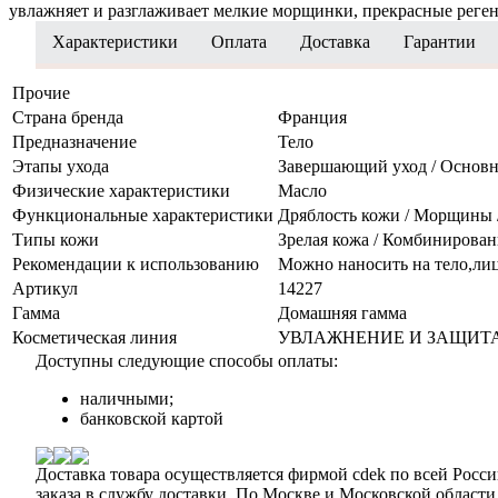
увлажняет и разглаживает мелкие морщинки, прекрасные реге
Характеристики
Оплата
Доставка
Гарантии
Прочие
Страна бренда
Франция
Предназначение
Тело
Этапы ухода
Завершающий уход / Основн
Физические характеристики
Масло
Функциональные характеристики
Дряблость кожи / Морщины /
Типы кожи
Зрелая кожа / Комбинированн
Рекомендации к использованию
Можно наносить на тело,лиц
Артикул
14227
Гамма
Домашняя гамма
Косметическая линия
УВЛАЖНЕНИЕ И ЗАЩИТ
Доступны следующие способы оплаты:
наличными;
банковской картой
Доставка товара осуществляется фирмой cdek по всей России
заказа в службу доставки. По Москве и Московской области 