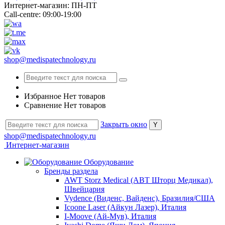
Интернет-магазин: ПН-ПТ
Call-centre: 09:00-19:00
shop@medispatechnology.ru
Избранное
Нет товаров
Сравнение
Нет товаров
Закрыть окно
shop@medispatechnology.ru
Интернет-магазин
Оборудование
Бренды раздела
AWT Storz Medical (АВТ Шторц Медикал),
Швейцария
Vydence (Виденс, Вайденс), Бразилия/США
Icoone Laser (Айкун Лазер), Италия
I-Moove (Ай-Мув), Италия