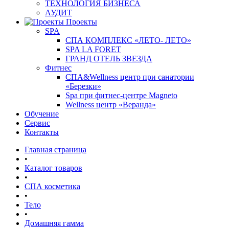
ТЕХНОЛОГИЯ БИЗНЕСА
АУДИТ
Проекты
SPA
СПА КОМПЛЕКС «ЛЕТО- ЛЕТО»
SPA LA FORET
ГРАНД ОТЕЛЬ ЗВЕЗДА
Фитнес
СПА&Wellness центр при санатории
«Березки»
Spa при фитнес-центре Magneto
Wellness центр «Веранда»
Обучение
Сервис
Контакты
Главная страница
•
Каталог товаров
•
СПА косметика
•
Тело
•
Домашняя гамма