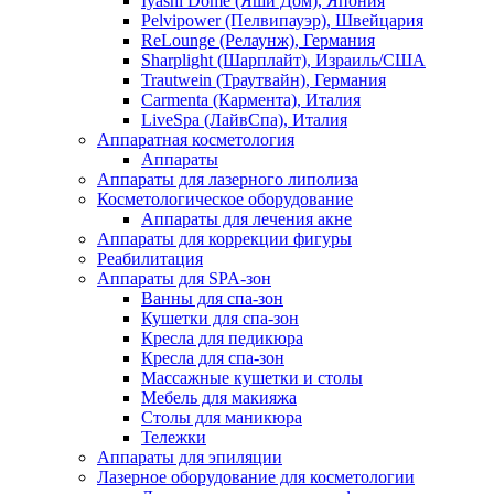
Iyashi Dome (Яши Дом), Япония
Pelvipower (Пелвипауэр), Швейцария
ReLounge (Релаунж), Германия
Sharplight (Шарплайт), Израиль/США
Trautwein (Траутвайн), Германия
Carmenta (Кармента), Италия
LiveSpa (ЛайвСпа), Италия
Аппаратная косметология
Аппараты
Аппараты для лазерного липолиза
Косметологическое оборудование
Аппараты для лечения акне
Аппараты для коррекции фигуры
Реабилитация
Аппараты для SPA-зон
Ванны для спа-зон
Кушетки для спа-зон
Кресла для педикюра
Кресла для спа-зон
Массажные кушетки и столы
Мебель для макияжа
Столы для маникюра
Тележки
Аппараты для эпиляции
Лазерное оборудование для косметологии