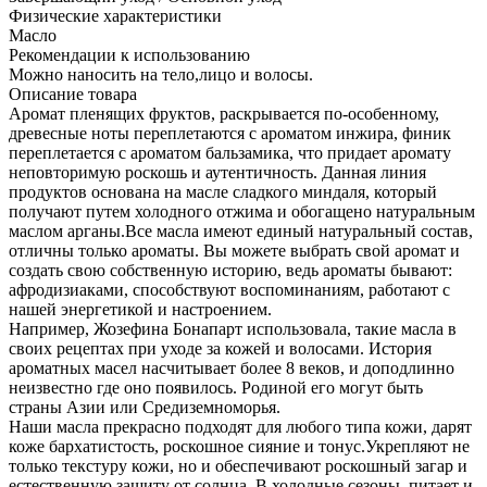
Физические характеристики
Масло
Рекомендации к использованию
Можно наносить на тело,лицо и волосы.
Описание товара
Аромат пленящих фруктов, раскрывается по-особенному,
древесные ноты переплетаются с ароматом инжира, финик
переплетается с ароматом бальзамика, что придает аромату
неповторимую роскошь и аутентичность. Данная линия
продуктов основана на масле сладкого миндаля, который
получают путем холодного отжима и обогащено натуральным
маслом арганы.Все масла имеют единый натуральный состав,
отличны только ароматы. Вы можете выбрать свой аромат и
создать свою собственную историю, ведь ароматы бывают:
афродизиаками, способствуют воспоминаниям, работают с
нашей энергетикой и настроением.
Например, Жозефина Бонапарт использовала, такие масла в
своих рецептах при уходе за кожей и волосами. История
ароматных масел насчитывает более 8 веков, и доподлинно
неизвестно где оно появилось. Родиной его могут быть
страны Азии или Средиземноморья.
Наши масла прекрасно подходят для любого типа кожи, дарят
коже бархатистость, роскошное сияние и тонус.Укрепляют не
только текстуру кожи, но и обеспечивают роскошный загар и
естественную защиту от солнца. В холодные сезоны, питает и