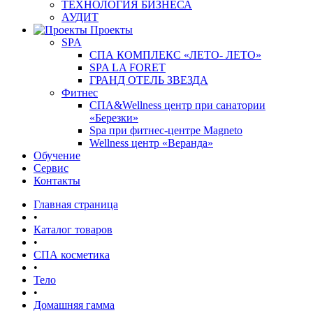
ТЕХНОЛОГИЯ БИЗНЕСА
АУДИТ
Проекты
SPA
СПА КОМПЛЕКС «ЛЕТО- ЛЕТО»
SPA LA FORET
ГРАНД ОТЕЛЬ ЗВЕЗДА
Фитнес
СПА&Wellness центр при санатории
«Березки»
Spa при фитнес-центре Magneto
Wellness центр «Веранда»
Обучение
Сервис
Контакты
Главная страница
•
Каталог товаров
•
СПА косметика
•
Тело
•
Домашняя гамма