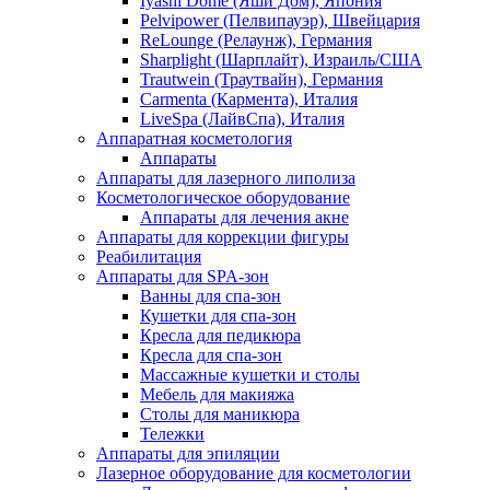
Iyashi Dome (Яши Дом), Япония
Pelvipower (Пелвипауэр), Швейцария
ReLounge (Релаунж), Германия
Sharplight (Шарплайт), Израиль/США
Trautwein (Траутвайн), Германия
Carmenta (Кармента), Италия
LiveSpa (ЛайвСпа), Италия
Аппаратная косметология
Аппараты
Аппараты для лазерного липолиза
Косметологическое оборудование
Аппараты для лечения акне
Аппараты для коррекции фигуры
Реабилитация
Аппараты для SPA-зон
Ванны для спа-зон
Кушетки для спа-зон
Кресла для педикюра
Кресла для спа-зон
Массажные кушетки и столы
Мебель для макияжа
Столы для маникюра
Тележки
Аппараты для эпиляции
Лазерное оборудование для косметологии