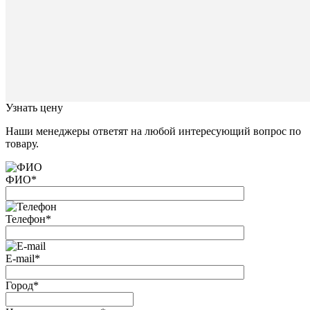
с
Вами
свяжется
наш
специал
Закрыть
окно
Узнать цену
Наши менеджеры ответят на любой интересующий вопрос по
товару.
ФИО
*
Телефон
*
E-mail
*
Город
*