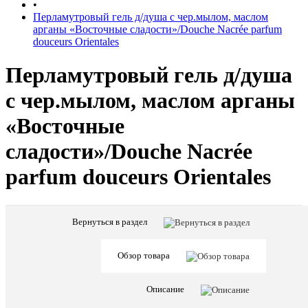
•
Перламутровый гель д/душа с чер.мылом, маслом
арганы «Восточные сладости»/Douche Nacrée parfum
douceurs Orientales
Перламутровый гель д/душа
с чер.мылом, маслом арганы
«Восточные
сладости»/Douche Nacrée
parfum douceurs Orientales
Вернуться в раздел
Характе
Все
характ
Страна
Обзор товара
Франци
бренда
Вес
230
Описание
товара
грамм