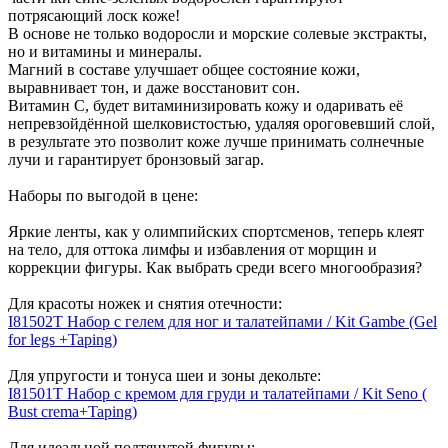
потрясающий лоск коже!
В основе не только водоросли и морские солевые экстракты,
но и витамины и минералы.
Магний в составе улучшает общее состояние кожи,
выравнивает тон, и даже восстановит сон.
Витамин С, будет витаминизировать кожу и одаривать её
непревзойдённой шелковистостью, удаляя ороговевший слой,
в результате это позволит коже лучше принимать солнечные
лучи и гарантирует бронзовый загар.
Наборы по выгодой в цене:
Яркие ленты, как у олимпийских спортсменов, теперь клеят
на тело, для оттока лимфы и избавления от морщин и
коррекции фигуры. Как выбрать среди всего многообразия?
Для красоты ножек и снятия отечности:
I81502T Набор с гелем для ног и талатейпами / Kit Gambe (Gel
for legs +Taping)
Для упругости и тонуса шеи и зоны декольте:
I81501T Набор с кремом для груди и талатейпами / Kit Seno (
Bust crema+Taping)
Для идеальной подтянутой фигуры: