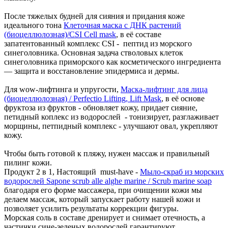
После тяжелых будней для сияния и придания коже
идеального тона
Клеточная маска с ДНК растений
(биоцеллюлозная)/CSI Cell mask
, в её составе
запатентованный комплекс CSI - пептид из морского
синеголовника. Основная задача стволовых клеток
синеголовника приморского как косметического ингредиента
— защита и восстановление эпидермиса и дермы.
Для wow-лифтинга и упругости,
Маска-лифтинг для лица
(биоцеллюлозная) / Perfectio Lifting, Lift Mask
, в её основе
фруктоза из фруктов - обновляет кожу, придает сияние,
петидный коплекс из водорослей - тонизирует, разглаживает
морщины, петпидный комплекс - улучшают овал, укрепляют
кожу.
Чтобы быть готовой к пляжу, нужен массаж и правильный
пилинг кожи.
Продукт 2 в 1, Настоящий must-have -
Мыло-скраб из морских
водорослей Sapone scrub alle alghe marine / Scrub marine soap
благодаря его форме массажера, при очищении кожи мы
делаем массаж, который запускает работу нашей кожи и
позволяет усилить результаты коррекции фигуры.
Морская соль в составе дренирует и снимает отечность, а
частички сине-зеленых водорослей гарантируют