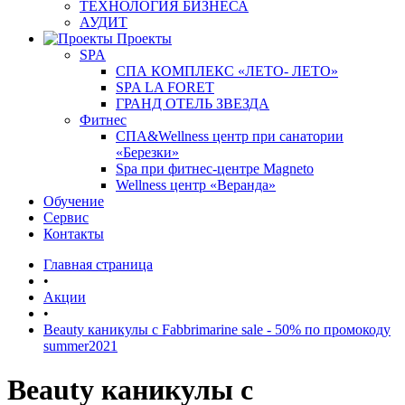
ТЕХНОЛОГИЯ БИЗНЕСА
АУДИТ
Проекты
SPA
СПА КОМПЛЕКС «ЛЕТО- ЛЕТО»
SPA LA FORET
ГРАНД ОТЕЛЬ ЗВЕЗДА
Фитнес
СПА&Wellness центр при санатории
«Березки»
Spa при фитнес-центре Magneto
Wellness центр «Веранда»
Обучение
Сервис
Контакты
Главная страница
•
Акции
•
Beauty каникулы с Fabbrimarine sale - 50% по промокоду
summer2021
Beauty каникулы с