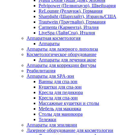
Iyashi Dome (Яши Дом), Япония
Pelvipower (Пелвипауэр), Швейцария
ReLounge (Релаунж), Германия
Sharplight (Шарплайт), Израиль/США
Trautwein (Траутвайн), Германия
Carmenta (Кармента), Италия
LiveSpa (ЛайвСпа), Италия
Аппаратная косметология
Аппараты
Аппараты для лазерного липолиза
Косметологическое оборудование
Аппараты для лечения акне
Аппараты для коррекции фигуры
Реабилитация
Аппараты для SPA-зон
Ванны для спа-зон
Кушетки для спа-зон
Кресла для педикюра
Кресла для спа-зон
Массажные кушетки и столы
Мебель для макияжа
Столы для маникюра
Тележки
Аппараты для эпиляции
Лазерное оборудование для косметологии