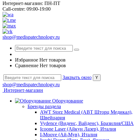
Интернет-магазин: ПН-ПТ
Call-centre: 09:00-19:00
shop@medispatechnology.ru
Избранное
Нет товаров
Сравнение
Нет товаров
Закрыть окно
shop@medispatechnology.ru
Интернет-магазин
Оборудование
Бренды раздела
AWT Storz Medical (АВТ Шторц Медикал),
Швейцария
Vydence (Виденс, Вайденс), Бразилия/США
Icoone Laser (Айкун Лазер), Италия
I-Moove (Ай-Мув), Италия