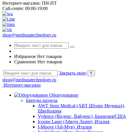
Интернет-магазин: ПН-ПТ
Call-centre: 09:00-19:00
shop@medispatechnology.ru
Избранное
Нет товаров
Сравнение
Нет товаров
Закрыть окно
shop@medispatechnology.ru
Интернет-магазин
Оборудование
Бренды раздела
AWT Storz Medical (АВТ Шторц Медикал),
Швейцария
Vydence (Виденс, Вайденс), Бразилия/США
Icoone Laser (Айкун Лазер), Италия
I-Moove (Ай-Мув), Италия