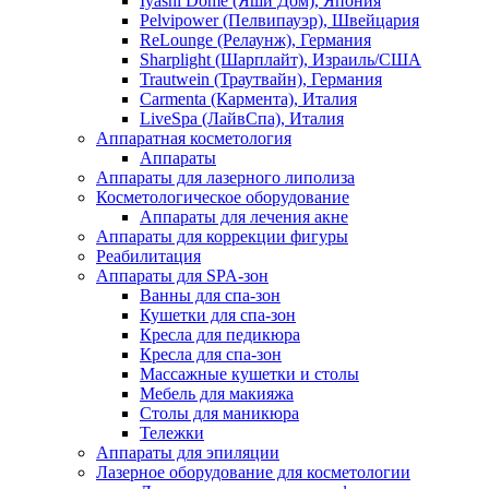
Iyashi Dome (Яши Дом), Япония
Pelvipower (Пелвипауэр), Швейцария
ReLounge (Релаунж), Германия
Sharplight (Шарплайт), Израиль/США
Trautwein (Траутвайн), Германия
Carmenta (Кармента), Италия
LiveSpa (ЛайвСпа), Италия
Аппаратная косметология
Аппараты
Аппараты для лазерного липолиза
Косметологическое оборудование
Аппараты для лечения акне
Аппараты для коррекции фигуры
Реабилитация
Аппараты для SPA-зон
Ванны для спа-зон
Кушетки для спа-зон
Кресла для педикюра
Кресла для спа-зон
Массажные кушетки и столы
Мебель для макияжа
Столы для маникюра
Тележки
Аппараты для эпиляции
Лазерное оборудование для косметологии