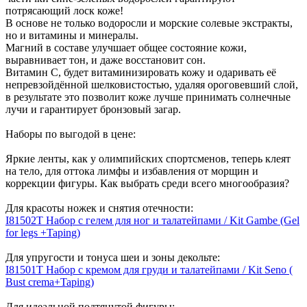
потрясающий лоск коже!
В основе не только водоросли и морские солевые экстракты,
но и витамины и минералы.
Магний в составе улучшает общее состояние кожи,
выравнивает тон, и даже восстановит сон.
Витамин С, будет витаминизировать кожу и одаривать её
непревзойдённой шелковистостью, удаляя ороговевший слой,
в результате это позволит коже лучше принимать солнечные
лучи и гарантирует бронзовый загар.
Наборы по выгодой в цене:
Яркие ленты, как у олимпийских спортсменов, теперь клеят
на тело, для оттока лимфы и избавления от морщин и
коррекции фигуры. Как выбрать среди всего многообразия?
Для красоты ножек и снятия отечности:
I81502T Набор с гелем для ног и талатейпами / Kit Gambe (Gel
for legs +Taping)
Для упругости и тонуса шеи и зоны декольте:
I81501T Набор с кремом для груди и талатейпами / Kit Seno (
Bust crema+Taping)
Для идеальной подтянутой фигуры: