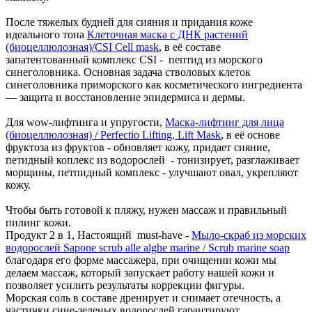
После тяжелых будней для сияния и придания коже
идеального тона
Клеточная маска с ДНК растений
(биоцеллюлозная)/CSI Cell mask
, в её составе
запатентованный комплекс CSI - пептид из морского
синеголовника. Основная задача стволовых клеток
синеголовника приморского как косметического ингредиента
— защита и восстановление эпидермиса и дермы.
Для wow-лифтинга и упругости,
Маска-лифтинг для лица
(биоцеллюлозная) / Perfectio Lifting, Lift Mask
, в её основе
фруктоза из фруктов - обновляет кожу, придает сияние,
петидный коплекс из водорослей - тонизирует, разглаживает
морщины, петпидный комплекс - улучшают овал, укрепляют
кожу.
Чтобы быть готовой к пляжу, нужен массаж и правильный
пилинг кожи.
Продукт 2 в 1, Настоящий must-have -
Мыло-скраб из морских
водорослей Sapone scrub alle alghe marine / Scrub marine soap
благодаря его форме массажера, при очищении кожи мы
делаем массаж, который запускает работу нашей кожи и
позволяет усилить результаты коррекции фигуры.
Морская соль в составе дренирует и снимает отечность, а
частички сине-зеленых водорослей гарантируют