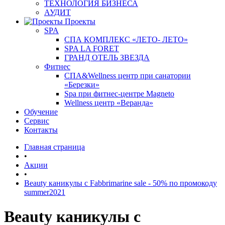
ТЕХНОЛОГИЯ БИЗНЕСА
АУДИТ
Проекты
SPA
СПА КОМПЛЕКС «ЛЕТО- ЛЕТО»
SPA LA FORET
ГРАНД ОТЕЛЬ ЗВЕЗДА
Фитнес
СПА&Wellness центр при санатории
«Березки»
Spa при фитнес-центре Magneto
Wellness центр «Веранда»
Обучение
Сервис
Контакты
Главная страница
•
Акции
•
Beauty каникулы с Fabbrimarine sale - 50% по промокоду
summer2021
Beauty каникулы с