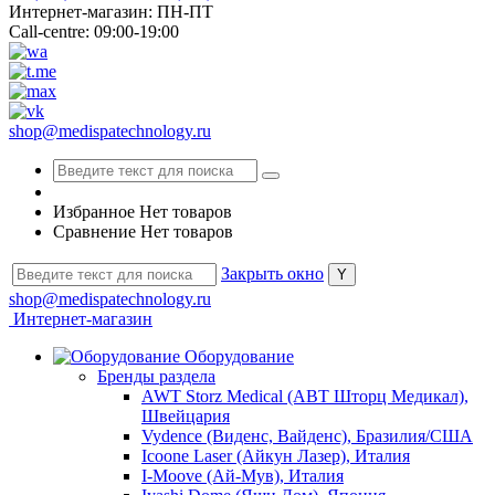
Интернет-магазин: ПН-ПТ
Call-centre: 09:00-19:00
shop@medispatechnology.ru
Избранное
Нет товаров
Сравнение
Нет товаров
Закрыть окно
shop@medispatechnology.ru
Интернет-магазин
Оборудование
Бренды раздела
AWT Storz Medical (АВТ Шторц Медикал),
Швейцария
Vydence (Виденс, Вайденс), Бразилия/США
Icoone Laser (Айкун Лазер), Италия
I-Moove (Ай-Мув), Италия