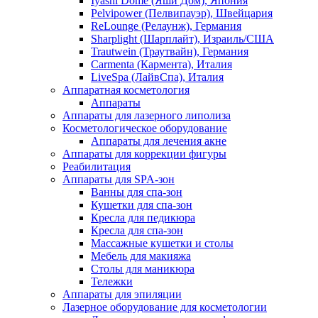
Iyashi Dome (Яши Дом), Япония
Pelvipower (Пелвипауэр), Швейцария
ReLounge (Релаунж), Германия
Sharplight (Шарплайт), Израиль/США
Trautwein (Траутвайн), Германия
Carmenta (Кармента), Италия
LiveSpa (ЛайвСпа), Италия
Аппаратная косметология
Аппараты
Аппараты для лазерного липолиза
Косметологическое оборудование
Аппараты для лечения акне
Аппараты для коррекции фигуры
Реабилитация
Аппараты для SPA-зон
Ванны для спа-зон
Кушетки для спа-зон
Кресла для педикюра
Кресла для спа-зон
Массажные кушетки и столы
Мебель для макияжа
Столы для маникюра
Тележки
Аппараты для эпиляции
Лазерное оборудование для косметологии