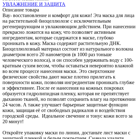
УВЛАЖНЕНИЕ И ЗАЩИТА
Описание товара
Вау- восстановление и комфорт для кожи! Эта маска для лица
на растительной биоцеллюлозе с исключительным
регенерирующим и увлажняющим действием. При нанесении
прекрасно ложится на кожу, что позволяет активным
ингредиентам, которые содержатся в маске, глубоко
проникать в кожу. Маска содержит растительную ДНК.
Биоцеллюлозный материал состоит из натурального волокна
диаметром всего 20 нанометров (в 1000 раз тоньше
человеческого волоса), и он способен удерживать воду с 100-
кратным сухим весом, чтобы оставаться невероятно влажной
во всем процессе нанесения маски. Это сверхтонкие
физические свойства дают маске плотно прилегать к
поверхности кожи, позволяя ингредиентам проникать глубже
и эффективнее. После ее нанесения на кожных покровах
образуется гидролипидная пленку, которая не препятствует
дыханию тканей, но позволят сохранить влагу на протяжении
24 часов. А также улучшает барьерные защитные функции
кожи, защищая её от свободных радикалов и воздействия
городской среды. Идеальное свечение и тонус кожи всего за
20 минут!
Откройте упаковку маски по линии, достаньте лист маски с
защитной пленкой и белым покрытием. Сначала удалите