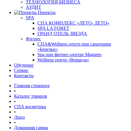
ТЕХНОЛОГИЯ БИЗНЕСА
АУДИТ
Проекты
SPA
СПА КОМПЛЕКС «ЛЕТО- ЛЕТО»
SPA LA FORET
ГРАНД ОТЕЛЬ ЗВЕЗДА
Фитнес
СПА&Wellness центр при санатории
«Березки»
Spa при фитнес-центре Magneto
Wellness центр «Веранда»
Обучение
Сервис
Контакты
Главная страница
•
Каталог товаров
•
СПА косметика
•
Лицо
•
Домашняя гамма