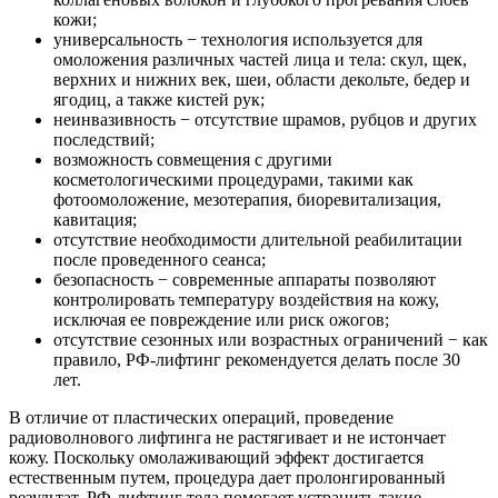
кожи;
универсальность − технология используется для
омоложения различных частей лица и тела: скул, щек,
верхних и нижних век, шеи, области декольте, бедер и
ягодиц, а также кистей рук;
неинвазивность − отсутствие шрамов, рубцов и других
последствий;
возможность совмещения с другими
косметологическими процедурами, такими как
фотоомоложение, мезотерапия, биоревитализация,
кавитация;
отсутствие необходимости длительной реабилитации
после проведенного сеанса;
безопасность − современные аппараты позволяют
контролировать температуру воздействия на кожу,
исключая ее повреждение или риск ожогов;
отсутствие сезонных или возрастных ограничений − как
правило, РФ-лифтинг рекомендуется делать после 30
лет.
В отличие от пластических операций, проведение
радиоволнового лифтинга не растягивает и не истончает
кожу. Поскольку омолаживающий эффект достигается
естественным путем, процедура дает пролонгированный
результат. РФ-лифтинг тела помогает устранить такие