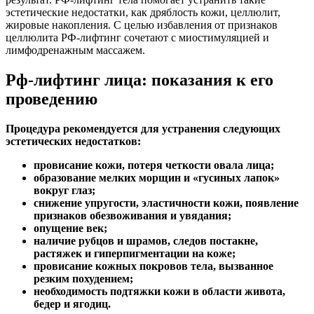
эстетические недостатки, как дряблость кожи, целлюлит,
жировые накопления. С целью избавления от признаков
целлюлита РФ-лифтинг сочетают с миостимуляцией и
лимфодренажным массажем.
Рф-лифтинг лица:
показания к его
проведению
Процедура рекомендуется для устранения следующих
эстетических недостатков:
провисание кожи, потеря четкости овала лица;
образование мелких морщин и «гусиных лапок»
вокруг глаз;
снижение упругости, эластичности кожи, появление
признаков обезвоживания и увядания;
опущение век;
наличие рубцов и шрамов, следов постакне,
растяжек и гиперпигментации на коже;
провисание кожных покровов тела, вызванное
резким похудением;
необходимость подтяжки кожи в области живота,
бедер и ягодиц.