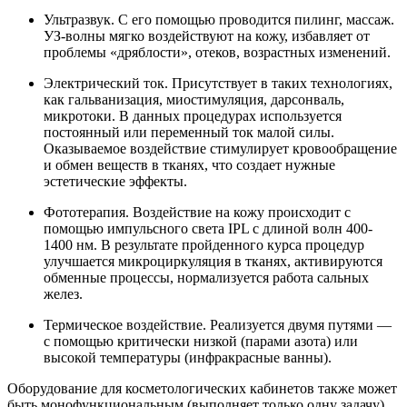
Ультразвук. С его помощью проводится пилинг, массаж.
УЗ-волны мягко воздействуют на кожу, избавляет от
проблемы «дряблости», отеков, возрастных изменений.
Электрический ток. Присутствует в таких технологиях,
как гальванизация, миостимуляция, дарсонваль,
микротоки. В данных процедурах используется
постоянный или переменный ток малой силы.
Оказываемое воздействие стимулирует кровообращение
и обмен веществ в тканях, что создает нужные
эстетические эффекты.
Фототерапия. Воздействие на кожу происходит с
помощью импульсного света IPL с длиной волн 400-
1400 нм. В результате пройденного курса процедур
улучшается микроциркуляция в тканях, активируются
обменные процессы, нормализуется работа сальных
желез.
Термическое воздействие. Реализуется двумя путями —
с помощью критически низкой (парами азота) или
высокой температуры (инфракрасные ванны).
Оборудование для косметологических кабинетов также может
быть монофункциональным (выполняет только одну задачу)