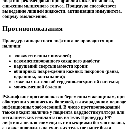
лифтинг рекомендован при дряблой коже, отечности,
снижении мышечного тонуса. Процедура способствует
выведению лишней жидкости, активизации иммунитета,
общему омоложению.
Противопоказания
Процедура аппаратного лифтинга не проводится при
наличии:
злокачественных опухолей;
некомпенсированного сахарного диабета;
нарушений свертываемости крови;
обширных повреждений кожных покровов (раны,
царапины, высыпания);
тяжелых патологий сердечно-сосудистой системы;
мочекаменной болезни.
РФ-лифтинг противопоказан беременным женщинам, при
обострении хронических болезней, в лихорадочном периоде
инфекционных заболеваний. В число противопоказаний
также входит наличие у пациента кардиостимулятора или
металлических имплантатов на теле. Процедуру РФ-
лифтинга нельзя совмещать с инъекциями ботулотоксина,
а также проводить на участках тела, где ранее были