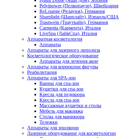
Iyashi Dome (Яши Дом), Япония
Pelvipower (Пелвипауэр), Швейцария
ReLounge (Релаунж), Германия
Sharplight (Шарплайт), Израиль/США
Trautwein (Траутвайн), Германия
Carmenta (Кармента), Италия
LiveSpa (ЛайвСпа), Италия
Аппаратная косметология
Аппараты
Аппараты для лазерного липолиза
Косметологическое оборудование
Аппараты для лечения акне
Аппараты для коррекции фигуры
Реабилитация
Аппараты для SPA-зон
Ванны для спа-зон
Кушетки для спа-зон
Кресла для педикюра
Кресла для спа-зон
Массажные кушетки и столы
Мебель для макияжа
Столы для маникюра
Тележки
Аппараты для эпиляции
Лазерное оборудование для косметологии