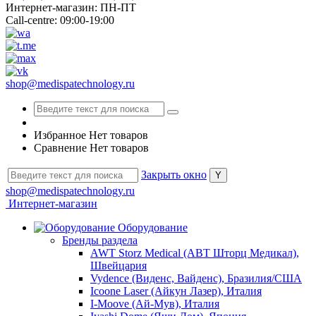
Интернет-магазин: ПН-ПТ
Call-centre: 09:00-19:00
shop@medispatechnology.ru
Избранное
Нет товаров
Сравнение
Нет товаров
Закрыть окно
shop@medispatechnology.ru
Интернет-магазин
Оборудование
Бренды раздела
AWT Storz Medical (АВТ Шторц Медикал),
Швейцария
Vydence (Виденс, Вайденс), Бразилия/США
Icoone Laser (Айкун Лазер), Италия
I-Moove (Ай-Мув), Италия