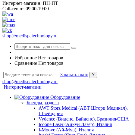
Интернет-магазин: ПН-ПТ
Call-centre: 09:00-19:00
shop@medispatechnology.ru
Избранное
Нет товаров
Сравнение
Нет товаров
Закрыть окно
shop@medispatechnology.ru
Интернет-магазин
Оборудование
Бренды раздела
AWT Storz Medical (АВТ Шторц Медикал),
Швейцария
Vydence (Виденс, Вайденс), Бразилия/США
Icoone Laser (Айкун Лазер), Италия
I-Moove (Ай-Мув), Италия