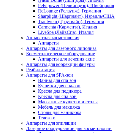
Iyashi Dome (Яши Дом), Япония
Pelvipower (Пелвипауэр), Швейцария
ReLounge (Релаунж), Германия
Sharplight (Шарплайт), Израиль/США
Trautwein (Траутвайн), Германия
Carmenta (Кармента), Италия
LiveSpa (ЛайвСпа), Италия
Аппаратная косметология
Аппараты
Аппараты для лазерного липолиза
Косметологическое оборудование
Аппараты для лечения акне
Аппараты для коррекции фигуры
Реабилитация
Аппараты для SPA-зон
Ванны для спа-зон
Кушетки для спа-зон
Кресла для педикюра
Кресла для спа-зон
Массажные кушетки и столы
Мебель для макияжа
Столы для маникюра
Тележки
Аппараты для эпиляции
Лазерное оборудование для косметологии