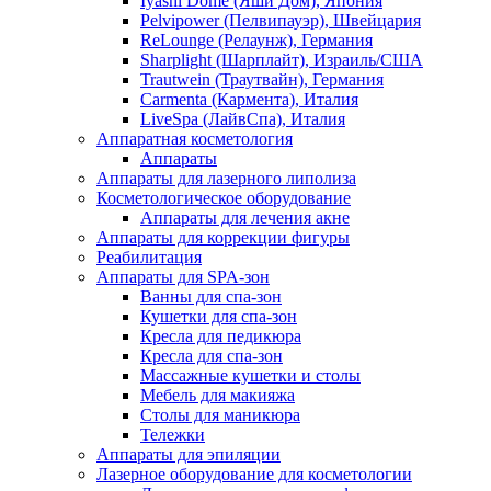
Iyashi Dome (Яши Дом), Япония
Pelvipower (Пелвипауэр), Швейцария
ReLounge (Релаунж), Германия
Sharplight (Шарплайт), Израиль/США
Trautwein (Траутвайн), Германия
Carmenta (Кармента), Италия
LiveSpa (ЛайвСпа), Италия
Аппаратная косметология
Аппараты
Аппараты для лазерного липолиза
Косметологическое оборудование
Аппараты для лечения акне
Аппараты для коррекции фигуры
Реабилитация
Аппараты для SPA-зон
Ванны для спа-зон
Кушетки для спа-зон
Кресла для педикюра
Кресла для спа-зон
Массажные кушетки и столы
Мебель для макияжа
Столы для маникюра
Тележки
Аппараты для эпиляции
Лазерное оборудование для косметологии