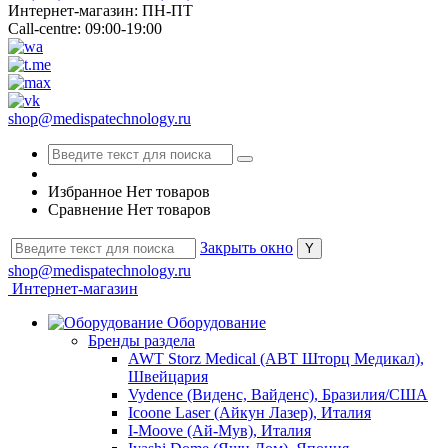
Интернет-магазин: ПН-ПТ
Call-centre: 09:00-19:00
shop@medispatechnology.ru
Избранное
Нет товаров
Сравнение
Нет товаров
Закрыть окно
shop@medispatechnology.ru
Интернет-магазин
Оборудование
Бренды раздела
AWT Storz Medical (АВТ Шторц Медикал),
Швейцария
Vydence (Виденс, Вайденс), Бразилия/США
Icoone Laser (Айкун Лазер), Италия
I-Moove (Ай-Мув), Италия