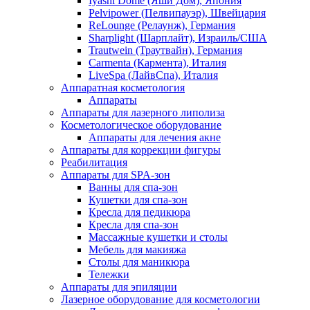
Iyashi Dome (Яши Дом), Япония
Pelvipower (Пелвипауэр), Швейцария
ReLounge (Релаунж), Германия
Sharplight (Шарплайт), Израиль/США
Trautwein (Траутвайн), Германия
Carmenta (Кармента), Италия
LiveSpa (ЛайвСпа), Италия
Аппаратная косметология
Аппараты
Аппараты для лазерного липолиза
Косметологическое оборудование
Аппараты для лечения акне
Аппараты для коррекции фигуры
Реабилитация
Аппараты для SPA-зон
Ванны для спа-зон
Кушетки для спа-зон
Кресла для педикюра
Кресла для спа-зон
Массажные кушетки и столы
Мебель для макияжа
Столы для маникюра
Тележки
Аппараты для эпиляции
Лазерное оборудование для косметологии