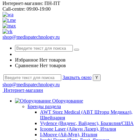
Интернет-магазин: ПН-ПТ
Call-centre: 09:00-19:00
shop@medispatechnology.ru
Избранное
Нет товаров
Сравнение
Нет товаров
Закрыть окно
shop@medispatechnology.ru
Интернет-магазин
Оборудование
Бренды раздела
AWT Storz Medical (АВТ Шторц Медикал),
Швейцария
Vydence (Виденс, Вайденс), Бразилия/США
Icoone Laser (Айкун Лазер), Италия
I-Moove (Ай-Мув), Италия