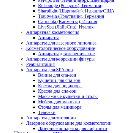
Pelvipower (Пелвипауэр), Швейцария
ReLounge (Релаунж), Германия
Sharplight (Шарплайт), Израиль/США
Trautwein (Траутвайн), Германия
Carmenta (Кармента), Италия
LiveSpa (ЛайвСпа), Италия
Аппаратная косметология
Аппараты
Аппараты для лазерного липолиза
Косметологическое оборудование
Аппараты для лечения акне
Аппараты для коррекции фигуры
Реабилитация
Аппараты для SPA-зон
Ванны для спа-зон
Кушетки для спа-зон
Кресла для педикюра
Кресла для спа-зон
Массажные кушетки и столы
Мебель для макияжа
Столы для маникюра
Тележки
Аппараты для эпиляции
Лазерное оборудование для косметологии
Лазерные аппараты для лифтинга