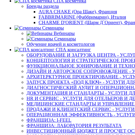
СПА косметика
Бренды раздела
AURA CHAKE (Ора Шаке), Франция
FABBRIMARINE (Фаббримарин), Италия
CHARME D'ORIENT (Шарм Д`Ориент), Фра
Семинары
Вебинары
Семинары
Обучение врачей и косметологов
СПА консалтинг
ОБОРУДОВАНИЕ И ЗАГРУЗКА ЦЕНТРА - УСЛУ
КОНЦЕПТОЛОГИЯ И СТРАТЕГИЧЕСКОЕ ПРОЕК
ФУНКЦИОНАЛЬНОЕ ЗОНИРОВАНИЕ И ТЕХНОЛ
ДИЗАЙН И АВТОРСКОЕ СОПРОВОЖДЕНИЕ - У
АРХИТЕРКТУРНОЕ ПРОЕКТИРОВАНИЕ - УСЛУ
ЗАПУСК ПРОЕКТА «ПОД КЛЮЧ» - УСЛУГИ ДЛ
ДИАГНОСТИЧЕСКИЙ АУДИТ И ОПЕРАЦИОННАЯ
ДОКУМЕНТАЦИЯ И СТАНДАРТЫ - УСЛУГИ ДЛ
HR И СЕРВИС - УСЛУГИ ДЛЯ ОТЕЛЬЕРОВ И 
МЕДИЦИНСКИЕ СТАНДАРТЫ И УПРАВЛЕНИЕ -
ПРОДАЖИ И КЛИЕНТСКИЙ СЕРВИС - УСЛУГИ
ОПЕРАЦИОННАЯ ЭФФЕКТИВНОСТЬ - УСЛУГИ
ФРАНШИЗА: I-FEEL
ФРАНШИЗА: ЛАБОРАТОРИЯ РЕЗУЛЬТАТА
ИНВЕСТИЦИОННЫЙ БЮДЖЕТ И ПРОСЧЕТ О