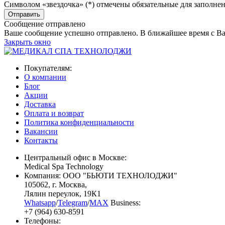
Символом «звездочка» (*) отмечены обязательные для заполне
Сообщение отправлено
Ваше сообщение успешно отправлено. В ближайшее время с Ва
Закрыть окно
Покупателям:
О компании
Блог
Акции
Доставка
Оплата и возврат
Политика конфиденциальности
Вакансии
Контакты
Центральный офис в Москве:
Medical Spa Technology
Компания: ООО "БЬЮТИ ТЕХНОЛОДЖИ"
105062
, г.
Москва
,
Лялин переулок, 19К1
Whatsapp
/
Telegram
/
MAX
Business:
+7 (964) 630-8591
Телефоны: