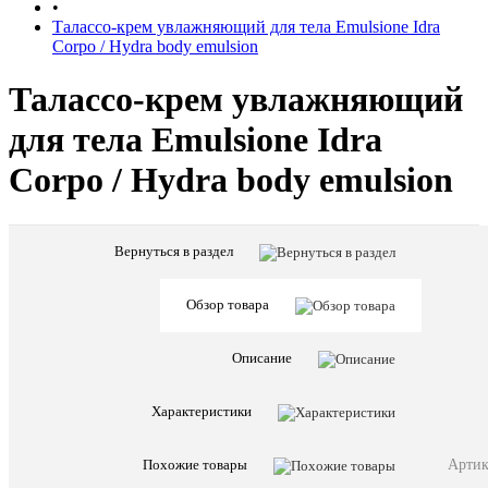
•
Талассо-крем увлажняющий для тела Emulsione Idra
Corpo / Hydra body emulsion
Талассо-крем увлажняющий
для тела Emulsione Idra
Corpo / Hydra body emulsion
Вернуться в раздел
Характе
Все
характ
Страна
Обзор товара
Италия
бренда
Предназна
Тело
Описание
Заверш
уход
Этапы
/
Характеристики
ухода
Основно
уход
Артик
Похожие товары
Физически
Крем
характери