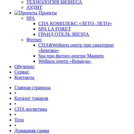
ТЕХНОЛОГИЯ БИЗНЕСА
АУДИТ
Проекты
SPA
СПА КОМПЛЕКС «ЛЕТО- ЛЕТО»
SPA LA FORET
ГРАНД ОТЕЛЬ ЗВЕЗДА
Фитнес
СПА&Wellness центр при санатории
«Березки»
Spa при фитнес-центре Magneto
Wellness центр «Веранда»
Обучение
Сервис
Контакты
Главная страница
•
Каталог товаров
•
СПА косметика
•
Тело
•
Домашняя гамма