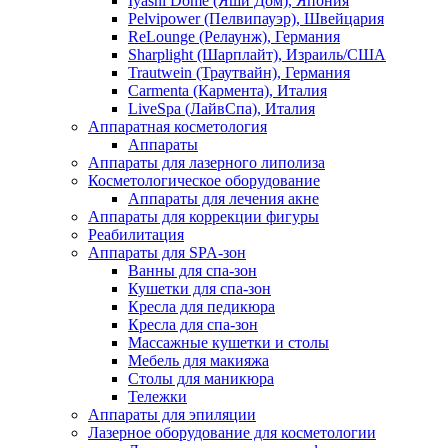
Iyashi Dome (Яши Дом), Япония
Pelvipower (Пелвипауэр), Швейцария
ReLounge (Релаунж), Германия
Sharplight (Шарплайт), Израиль/США
Trautwein (Траутвайн), Германия
Carmenta (Кармента), Италия
LiveSpa (ЛайвСпа), Италия
Аппаратная косметология
Аппараты
Аппараты для лазерного липолиза
Косметологическое оборудование
Аппараты для лечения акне
Аппараты для коррекции фигуры
Реабилитация
Аппараты для SPA-зон
Ванны для спа-зон
Кушетки для спа-зон
Кресла для педикюра
Кресла для спа-зон
Массажные кушетки и столы
Мебель для макияжа
Столы для маникюра
Тележки
Аппараты для эпиляции
Лазерное оборудование для косметологии