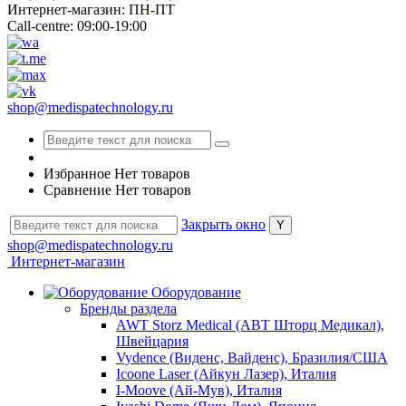
Интернет-магазин: ПН-ПТ
Call-centre: 09:00-19:00
shop@medispatechnology.ru
Избранное
Нет товаров
Сравнение
Нет товаров
Закрыть окно
shop@medispatechnology.ru
Интернет-магазин
Оборудование
Бренды раздела
AWT Storz Medical (АВТ Шторц Медикал),
Швейцария
Vydence (Виденс, Вайденс), Бразилия/США
Icoone Laser (Айкун Лазер), Италия
I-Moove (Ай-Мув), Италия