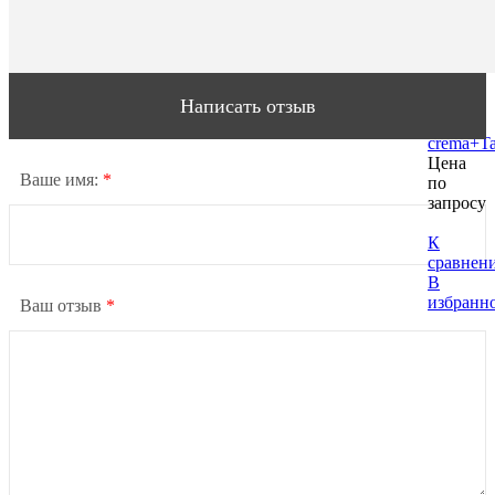
и
талатей
/
Kit
Seno
(
Написать отзыв
Bust
crema+Ta
Цена
Ваше имя:
*
по
запросу
К
сравнен
В
избранн
Ваш отзыв
*