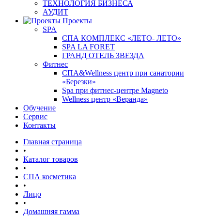
ТЕХНОЛОГИЯ БИЗНЕСА
АУДИТ
Проекты
SPA
СПА КОМПЛЕКС «ЛЕТО- ЛЕТО»
SPA LA FORET
ГРАНД ОТЕЛЬ ЗВЕЗДА
Фитнес
СПА&Wellness центр при санатории
«Березки»
Spa при фитнес-центре Magneto
Wellness центр «Веранда»
Обучение
Сервис
Контакты
Главная страница
•
Каталог товаров
•
СПА косметика
•
Лицо
•
Домашняя гамма