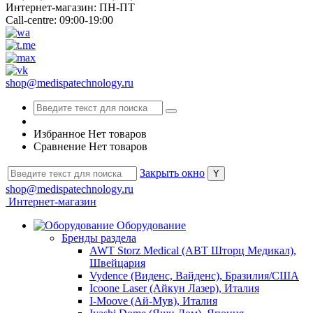
Интернет-магазин: ПН-ПТ
Call-centre: 09:00-19:00
shop@medispatechnology.ru
Избранное
Нет товаров
Сравнение
Нет товаров
Закрыть окно
shop@medispatechnology.ru
Интернет-магазин
Оборудование
Бренды раздела
AWT Storz Medical (АВТ Шторц Медикал),
Швейцария
Vydence (Виденс, Вайденс), Бразилия/США
Icoone Laser (Айкун Лазер), Италия
I-Moove (Ай-Мув), Италия