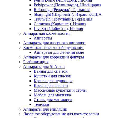
Iyashi Dome (Яши Дом), Япония
Pelvipower (Пелвипауэр), Швейцария
ReLounge (Релаунж), Германия
Sharplight (Шарплайт), Израиль/США
Trautwein (Траутвайн), Германия
Carmenta (Кармента), Италия
LiveSpa (ЛайвСпа), Италия
Аппаратная косметология
Аппараты
Аппараты для лазерного липолиза
Косметологическое оборудование
Аппараты для лечения акне
Аппараты для коррекции фигуры
Реабилитация
Аппараты для SPA-зон
Ванны для спа-зон
Кушетки для спа-зон
Кресла для педикюра
Кресла для спа-зон
Массажные кушетки и столы
Мебель для макияжа
Столы для маникюра
Тележки
Аппараты для эпиляции
Лазерное оборудование для косметологии