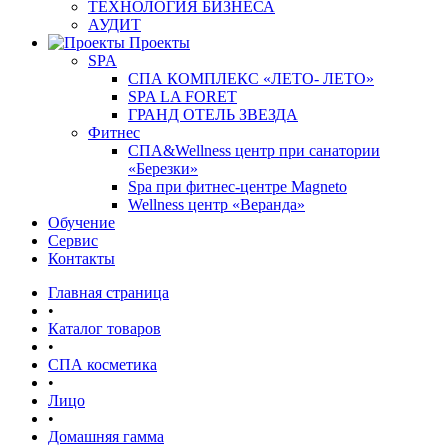
ТЕХНОЛОГИЯ БИЗНЕСА
АУДИТ
Проекты
SPA
СПА КОМПЛЕКС «ЛЕТО- ЛЕТО»
SPA LA FORET
ГРАНД ОТЕЛЬ ЗВЕЗДА
Фитнес
СПА&Wellness центр при санатории
«Березки»
Spa при фитнес-центре Magneto
Wellness центр «Веранда»
Обучение
Сервис
Контакты
Главная страница
•
Каталог товаров
•
СПА косметика
•
Лицо
•
Домашняя гамма