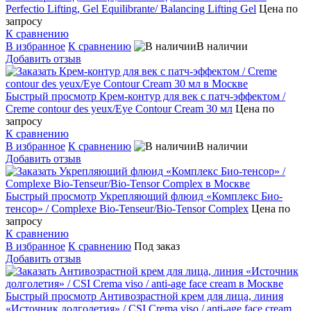
Perfectio Lifting, Gel Equilibrante/ Balancing Lifting Gel
Цена по
запросу
К сравнению
В избранное
К сравнению
В наличии
Добавить отзыв
Быстрый просмотр
Крем-контур для век с патч-эффектом /
Creme contour des yeux/Eye Contour Cream 30 мл
Цена по
запросу
К сравнению
В избранное
К сравнению
В наличии
Добавить отзыв
Быстрый просмотр
Укрепляющий флюид «Комплекс Био-
тенсор» / Complexe Bio-Tenseur/Bio-Tensor Complex
Цена по
запросу
К сравнению
В избранное
К сравнению
Под заказ
Добавить отзыв
Быстрый просмотр
Антивозрастной крем для лица, линия
«Источник долголетия» / CSI Crema viso / anti-age face cream