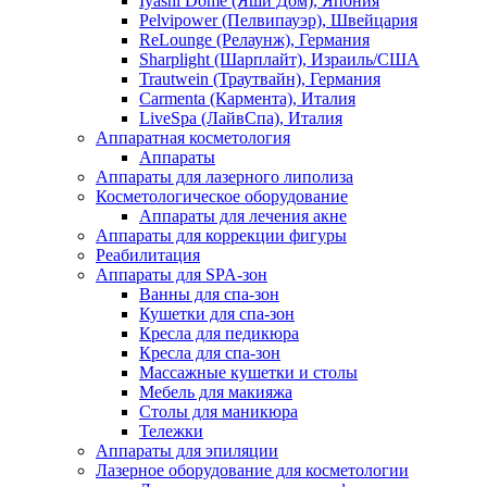
Iyashi Dome (Яши Дом), Япония
Pelvipower (Пелвипауэр), Швейцария
ReLounge (Релаунж), Германия
Sharplight (Шарплайт), Израиль/США
Trautwein (Траутвайн), Германия
Carmenta (Кармента), Италия
LiveSpa (ЛайвСпа), Италия
Аппаратная косметология
Аппараты
Аппараты для лазерного липолиза
Косметологическое оборудование
Аппараты для лечения акне
Аппараты для коррекции фигуры
Реабилитация
Аппараты для SPA-зон
Ванны для спа-зон
Кушетки для спа-зон
Кресла для педикюра
Кресла для спа-зон
Массажные кушетки и столы
Мебель для макияжа
Столы для маникюра
Тележки
Аппараты для эпиляции
Лазерное оборудование для косметологии