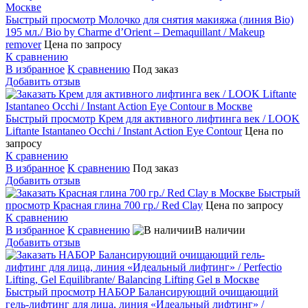
Быстрый просмотр
Молочко для снятия макияжа (линия Bio)
195 мл./ Bio by Charme d’Orient – Demaquillant / Makeup
remover
Цена по запросу
К сравнению
В избранное
К сравнению
Под заказ
Добавить отзыв
Быстрый просмотр
Крем для активного лифтинга век / LOOK
Liftante Istantaneo Occhi / Instant Action Eye Contour
Цена по
запросу
К сравнению
В избранное
К сравнению
Под заказ
Добавить отзыв
Быстрый
просмотр
Красная глина 700 гр./ Red Clay
Цена по запросу
К сравнению
В избранное
К сравнению
В наличии
Добавить отзыв
Быстрый просмотр
НАБОР Балансирующий очищающий
гель-лифтинг для лица, линия «Идеальный лифтинг» /