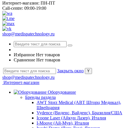
Интернет-магазин: ПН-ПТ
Call-centre: 09:00-19:00
shop@medispatechnology.ru
Избранное
Нет товаров
Сравнение
Нет товаров
Закрыть окно
shop@medispatechnology.ru
Интернет-магазин
Оборудование
Бренды раздела
AWT Storz Medical (АВТ Шторц Медикал),
Швейцария
Vydence (Виденс, Вайденс), Бразилия/США
Icoone Laser (Айкун Лазер), Италия
I-Moove (Ай-Мув), Италия