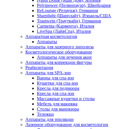
Iyashi Dome (Яши Дом), Япония
Pelvipower (Пелвипауэр), Швейцария
ReLounge (Релаунж), Германия
Sharplight (Шарплайт), Израиль/США
Trautwein (Траутвайн), Германия
Carmenta (Кармента), Италия
LiveSpa (ЛайвСпа), Италия
Аппаратная косметология
Аппараты
Аппараты для лазерного липолиза
Косметологическое оборудование
Аппараты для лечения акне
Аппараты для коррекции фигуры
Реабилитация
Аппараты для SPA-зон
Ванны для спа-зон
Кушетки для спа-зон
Кресла для педикюра
Кресла для спа-зон
Массажные кушетки и столы
Мебель для макияжа
Столы для маникюра
Тележки
Аппараты для эпиляции
Лазерное оборудование для косметологии