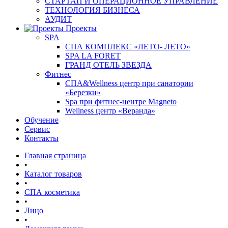
СТАРТАП И ОПЕРАЦИОННОЕ УПРАВЛЕНИЕ
ТЕХНОЛОГИЯ БИЗНЕСА
АУДИТ
Проекты
SPA
СПА КОМПЛЕКС «ЛЕТО- ЛЕТО»
SPA LA FORET
ГРАНД ОТЕЛЬ ЗВЕЗДА
Фитнес
СПА&Wellness центр при санатории
«Березки»
Spa при фитнес-центре Magneto
Wellness центр «Веранда»
Обучение
Сервис
Контакты
Главная страница
•
Каталог товаров
•
СПА косметика
•
Лицо
•