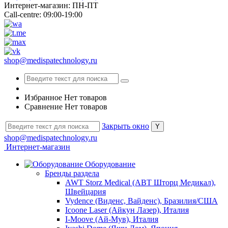
Интернет-магазин: ПН-ПТ
Call-centre: 09:00-19:00
shop@medispatechnology.ru
Избранное
Нет товаров
Сравнение
Нет товаров
Закрыть окно
shop@medispatechnology.ru
Интернет-магазин
Оборудование
Бренды раздела
AWT Storz Medical (АВТ Шторц Медикал),
Швейцария
Vydence (Виденс, Вайденс), Бразилия/США
Icoone Laser (Айкун Лазер), Италия
I-Moove (Ай-Мув), Италия