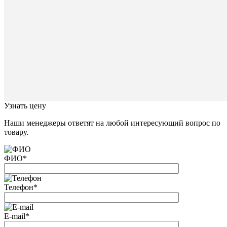
В
ближайш
время
с
Вами
свяжется
наш
специал
Закрыть
окно
Узнать цену
Наши менеджеры ответят на любой интересующий вопрос по
товару.
ФИО
*
Телефон
*
E-mail
*