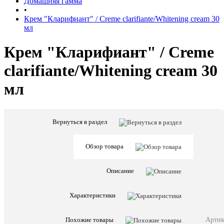
Домашняя гамма
•
Крем "Кларифиант" / Creme clarifiante/Whitening cream 30
мл
Крем "Кларифиант" / Creme
clarifiante/Whitening cream 30
мл
Вернуться в раздел
Характе
Все
характ
Страна
Обзор товара
Франци
бренда
Предназна
Лицо
Описание
Заверш
уход
Этапы
/
Характеристики
ухода
Основно
уход
Артик
Похожие товары
Физически