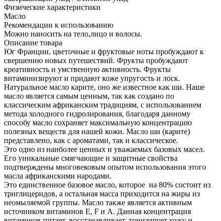
Физические характеристики
Масло
Рекомендации к использованию
Можно наносить на тело,лицо и волосы.
Описание товара
Юг Франции, цветочные и фруктовые ноты пробуждают к
свершению новых путешествий. Фрукты пробуждают
креативность и умственную активность. Фрукты
витаминизируют и придают коже упругость и лоск.
Натуральное масло карите, оно же известное как ши. Наше
масло является самым ценным, так как создано по
классическим африканским традициям, с использованием
метода холодного гидролирования, благодаря данному
способу масло сохраняет максимальную концентрацию
полезных веществ для нашей кожи. Масло ши (карите)
представлено, как с ароматами, так и классическое.
Это одно из наиболее ценных и уважаемых базовых масел.
Его уникальные смягчающие и защитные свойства
подтверждены многовековым опытом использования этого
масла африканскими народами.
Это единственное базовое масло, которое на 80% состоит из
триглицеридов, а остальная масса приходится на жиры из
неомыляемой группы. Масло также является активным
источником витаминов Е, F и А. Данная концентрация
витаминов питает, восстанавливает, тонизирует кожу и