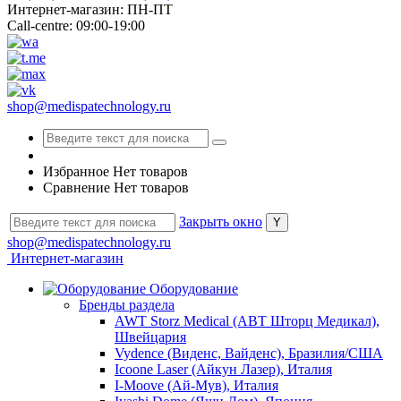
Интернет-магазин: ПН-ПТ
Call-centre: 09:00-19:00
shop@medispatechnology.ru
Избранное
Нет товаров
Сравнение
Нет товаров
Закрыть окно
shop@medispatechnology.ru
Интернет-магазин
Оборудование
Бренды раздела
AWT Storz Medical (АВТ Шторц Медикал),
Швейцария
Vydence (Виденс, Вайденс), Бразилия/США
Icoone Laser (Айкун Лазер), Италия
I-Moove (Ай-Мув), Италия