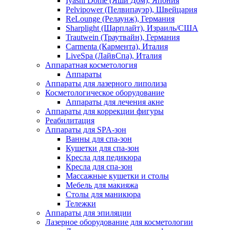
Iyashi Dome (Яши Дом), Япония
Pelvipower (Пелвипауэр), Швейцария
ReLounge (Релаунж), Германия
Sharplight (Шарплайт), Израиль/США
Trautwein (Траутвайн), Германия
Carmenta (Кармента), Италия
LiveSpa (ЛайвСпа), Италия
Аппаратная косметология
Аппараты
Аппараты для лазерного липолиза
Косметологическое оборудование
Аппараты для лечения акне
Аппараты для коррекции фигуры
Реабилитация
Аппараты для SPA-зон
Ванны для спа-зон
Кушетки для спа-зон
Кресла для педикюра
Кресла для спа-зон
Массажные кушетки и столы
Мебель для макияжа
Столы для маникюра
Тележки
Аппараты для эпиляции
Лазерное оборудование для косметологии