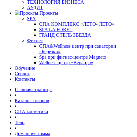
ТЕХНОЛОГИЯ БИЗНЕСА
АУДИТ
Проекты
SPA
СПА КОМПЛЕКС «ЛЕТО- ЛЕТО»
SPA LA FORET
ГРАНД ОТЕЛЬ ЗВЕЗДА
Фитнес
СПА&Wellness центр при санатории
«Березки»
Spa при фитнес-центре Magneto
Wellness центр «Веранда»
Обучение
Сервис
Контакты
Главная страница
•
Каталог товаров
•
СПА косметика
•
Тело
•
Домашняя гамма