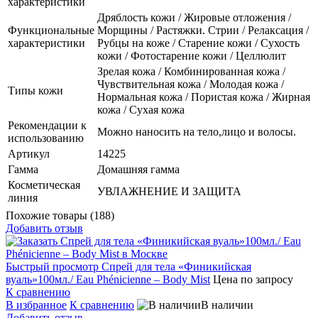
характеристики
Дряблость кожи / Жировые отложения /
Функциональные
Морщины / Растяжки. Стрии / Релаксация /
характеристики
Рубцы на коже / Старение кожи / Сухость
кожи / Фотостарение кожи / Целлюлит
Зрелая кожа / Комбинированная кожа /
Чувствительная кожа / Молодая кожа /
Типы кожи
Нормальная кожа / Пористая кожа / Жирная
кожа / Сухая кожа
Рекомендации к
Можно наносить на тело,лицо и волосы.
использованию
Артикул
14225
Гамма
Домашняя гамма
Косметическая
УВЛАЖНЕНИЕ И ЗАЩИТА
линия
Похожие товары (188)
Добавить отзыв
Быстрый просмотр
Спрей для тела «Финикийская
вуаль»100мл./ Eau Phénicienne – Body Mist
Цена по запросу
К сравнению
В избранное
К сравнению
В наличии
Добавить отзыв