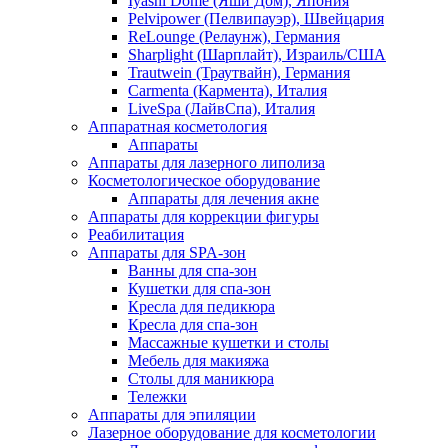
Iyashi Dome (Яши Дом), Япония
Pelvipower (Пелвипауэр), Швейцария
ReLounge (Релаунж), Германия
Sharplight (Шарплайт), Израиль/США
Trautwein (Траутвайн), Германия
Carmenta (Кармента), Италия
LiveSpa (ЛайвСпа), Италия
Аппаратная косметология
Аппараты
Аппараты для лазерного липолиза
Косметологическое оборудование
Аппараты для лечения акне
Аппараты для коррекции фигуры
Реабилитация
Аппараты для SPA-зон
Ванны для спа-зон
Кушетки для спа-зон
Кресла для педикюра
Кресла для спа-зон
Массажные кушетки и столы
Мебель для макияжа
Столы для маникюра
Тележки
Аппараты для эпиляции
Лазерное оборудование для косметологии