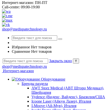
Интернет-магазин: ПН-ПТ
Call-centre: 09:00-19:00
shop@medispatechnology.ru
Избранное
Нет товаров
Сравнение
Нет товаров
Закрыть окно
shop@medispatechnology.ru
Интернет-магазин
Оборудование
Бренды раздела
AWT Storz Medical (АВТ Шторц Медикал),
Швейцария
Vydence (Виденс, Вайденс), Бразилия/США
Icoone Laser (Айкун Лазер), Италия
I-Moove (Ай-Мув), Италия