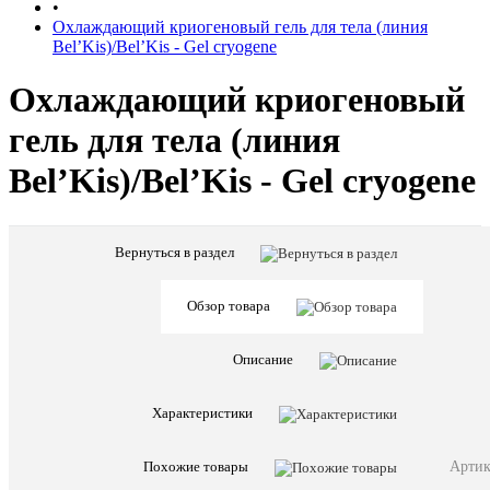
•
Охлаждающий криогеновый гель для тела (линия
Bel’Kis)/Bel’Kis - Gel cryogene
Охлаждающий криогеновый
гель для тела (линия
Bel’Kis)/Bel’Kis - Gel cryogene
Вернуться в раздел
Характе
Все
характ
Обзор товара
Страна
Франци
бренда
Предназна
Тело
Описание
Заверш
уход
Этапы
/
Характеристики
ухода
Специал
уход
Артик
Похожие товары
Физически
Гель