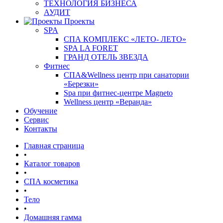
ТЕХНОЛОГИЯ БИЗНЕСА
АУДИТ
Проекты
SPA
СПА КОМПЛЕКС «ЛЕТО- ЛЕТО»
SPA LA FORET
ГРАНД ОТЕЛЬ ЗВЕЗДА
Фитнес
СПА&Wellness центр при санатории
«Березки»
Spa при фитнес-центре Magneto
Wellness центр «Веранда»
Обучение
Сервис
Контакты
Главная страница
•
Каталог товаров
•
СПА косметика
•
Тело
•
Домашняя гамма