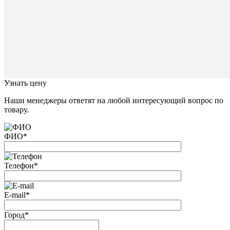
с
Вами
свяжется
наш
специал
Закрыть
окно
Узнать цену
Наши менеджеры ответят на любой интересующий вопрос по
товару.
ФИО
*
Телефон
*
E-mail
*
Город
*